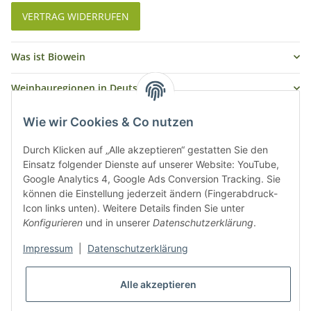
VERTRAG WIDERRUFEN
Was ist Biowein
Weinbauregionen in Deutschland
Weinbauregionen und Weinbaugebiete in Österreich
Wie wir Cookies & Co nutzen
Weiße Rebsorten
Durch Klicken auf „Alle akzeptieren“ gestatten Sie den
Einsatz folgender Dienste auf unserer Website: YouTube,
Google Analytics 4, Google Ads Conversion Tracking. Sie
Rote Rebsorten
können die Einstellung jederzeit ändern (Fingerabdruck-
Icon links unten). Weitere Details finden Sie unter
Konfigurieren
und in unserer
Datenschutzerklärung
.
Impressum
|
Datenschutzerklärung
Alle akzeptieren
* Alle Preise inkl. gesetzlicher USt., zzgl.
Versand