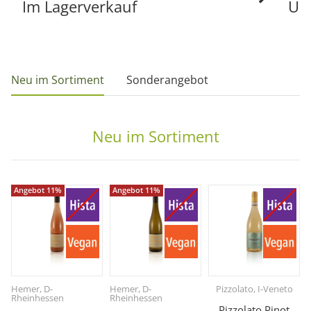
Im Lagerverkauf
Un
Neu im Sortiment
Sonderangebot
Neu im Sortiment
Angebot 11%
Angebot 11%
Hemer, D-
Hemer, D-
Pizzolato, I-Veneto
Rheinhessen
Rheinhessen
Pizzolato Pinot