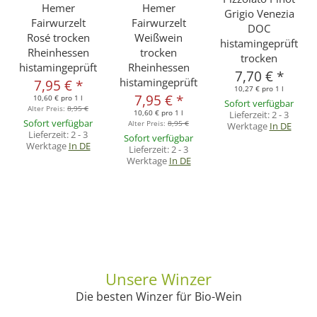
Hemer
Hemer
Grigio Venezia
Fairwurzelt
Fairwurzelt
DOC
Rosé trocken
Weißwein
histamingeprüft
Rheinhessen
trocken
trocken
histamingeprüft
Rheinhessen
7,70 €
*
histamingeprüft
7,95 €
*
10,27 € pro 1 l
7,95 €
*
10,60 € pro 1 l
Sofort verfügbar
Alter Preis:
8,95 €
10,60 € pro 1 l
Lieferzeit:
2 - 3
Sofort verfügbar
Alter Preis:
8,95 €
Werktage
In DE
Lieferzeit:
2 - 3
Sofort verfügbar
Werktage
In DE
Lieferzeit:
2 - 3
Werktage
In DE
Unsere Winzer
Die besten Winzer für Bio-Wein