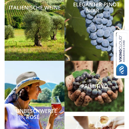
ELEGANTER PINOT
ITALIENISCHE WEINE
NOIR
PRIMITIVO
UNBESCHWERTE
ROSÉ