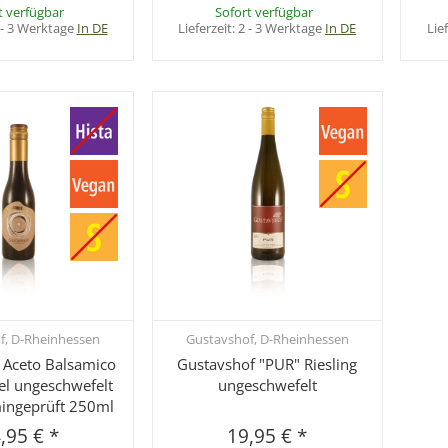
t verfügbar
Sofort verfügbar
 - 3 Werktage
In DE
Lieferzeit:
2 - 3 Werktage
In DE
Lie
f, D-Rheinhessen
Gustavshof, D-Rheinhessen
hnellkauf
Schnellkauf
 Aceto Balsamico
Gustavshof "PUR" Riesling
el ungeschwefelt
ungeschwefelt
ingeprüft 250ml
,95 €
*
19,95 €
*