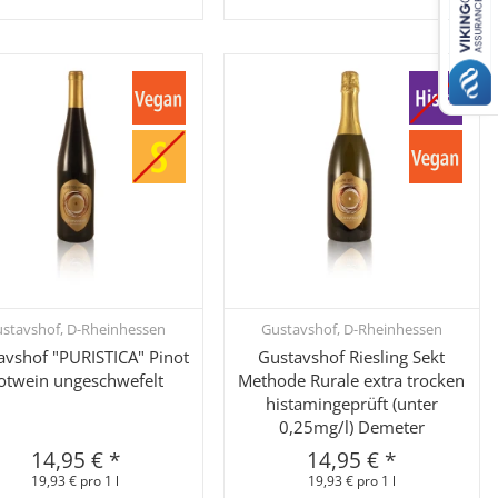
stavshof, D-Rheinhessen
Gustavshof, D-Rheinhessen
Schnellkauf
Schnellkauf
avshof "PURISTICA" Pinot
Gustavshof Riesling Sekt
otwein ungeschwefelt
Methode Rurale extra trocken
histamingeprüft (unter
0,25mg/l) Demeter
14,95 €
*
14,95 €
*
19,93 € pro 1 l
19,93 € pro 1 l