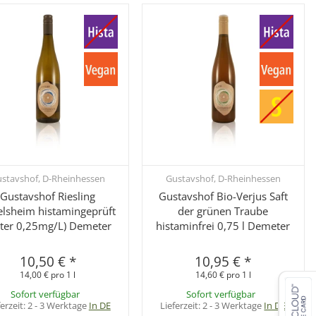
stavshof, D-Rheinhessen
Gustavshof, D-Rheinhessen
Schnellkauf
Schnellkauf
Gustavshof Riesling
Gustavshof Bio-Verjus Saft
elsheim histamingeprüft
der grünen Traube
nter 0,25mg/L) Demeter
histaminfrei 0,75 l Demeter
10,50 €
*
10,95 €
*
14,00 € pro 1 l
14,60 € pro 1 l
Sofort verfügbar
Sofort verfügbar
ferzeit:
2 - 3 Werktage
In DE
Lieferzeit:
2 - 3 Werktage
In DE