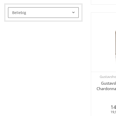
Beliebig
Gustavsho
Sc
Gustavs
Chardonna
14
19,