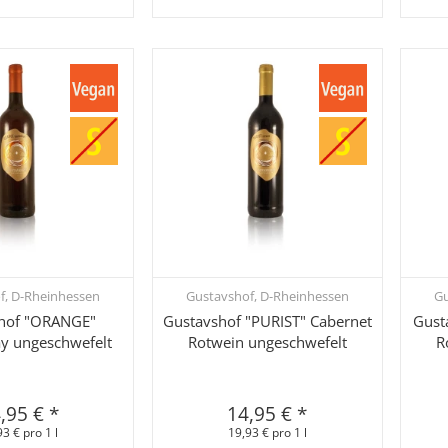
f, D-Rheinhessen
Gustavshof, D-Rheinhessen
Gu
hnellkauf
Schnellkauf
hof "ORANGE"
Gustavshof "PURIST" Cabernet
Gust
y ungeschwefelt
Rotwein ungeschwefelt
R
,95 €
*
14,95 €
*
93 € pro 1 l
19,93 € pro 1 l