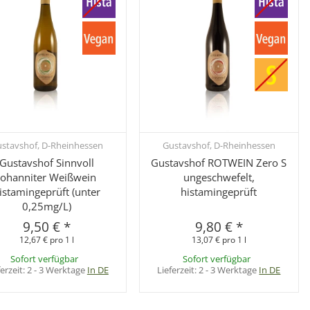
stavshof, D-Rheinhessen
Gustavshof, D-Rheinhessen
Schnellkauf
Schnellkauf
Gustavshof Sinnvoll
Gustavshof ROTWEIN Zero S
Johanniter Weißwein
ungeschwefelt,
istamingeprüft (unter
histamingeprüft
0,25mg/L)
9,50 €
*
9,80 €
*
12,67 € pro 1 l
13,07 € pro 1 l
Sofort verfügbar
Sofort verfügbar
ferzeit:
2 - 3 Werktage
In DE
Lieferzeit:
2 - 3 Werktage
In DE