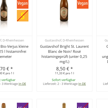
f, D-Rheinhessen
Gustavshof, D-Rheinhessen
Gu
hnellkauf
Schnellkauf
Bio-Verjus kleine
Gustavshof Bright St. Laurent
25 l histaminfrei
Blanc de Noir/ Rosé
emeter
histamingeprüft (unter 0,25
ung
mg/L)
,70 €
*
8,50 €
*
80 € pro 1 l
11,33 € pro 1 l
t verfügbar
Sofort verfügbar
 - 3 Werktage
In DE
Lieferzeit:
2 - 3 Werktage
In DE
Lie