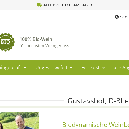
ALLE PRODUKTE AM LAGER
Servi
100% Bio-Wein
für höchsten Weingenuss
ingeprüft
Ungeschwefelt
Feinkost
alle A
Gustavshof, D-Rh
Biodynamische Weinbe