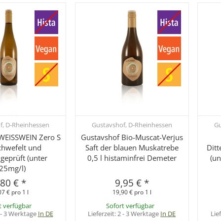
f, D-Rheinhessen
Gustavshof, D-Rheinhessen
Gu
hnellkauf
Schnellkauf
WEISSWEIN Zero S
Gustavshof Bio-Muscat-Verjus
hwefelt und
Saft der blauen Muskatrebe
Ditt
geprüft (unter
0,5 l histaminfrei Demeter
(u
25mg/l)
,80 €
*
9,95 €
*
07 € pro 1 l
19,90 € pro 1 l
t verfügbar
Sofort verfügbar
 - 3 Werktage
In DE
Lieferzeit:
2 - 3 Werktage
In DE
Lie