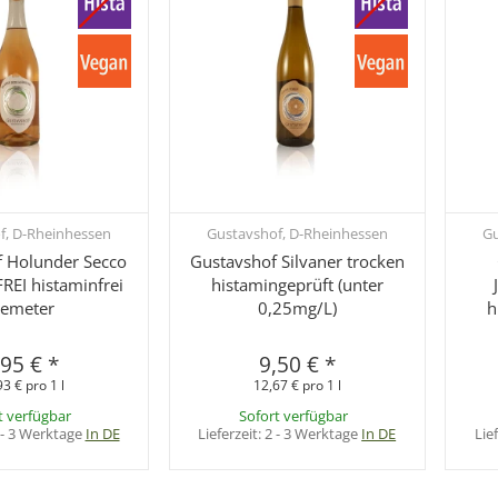
f, D-Rheinhessen
Gustavshof, D-Rheinhessen
Gu
hnellkauf
Schnellkauf
 Holunder Secco
Gustavshof Silvaner trocken
EI histaminfrei
histamingeprüft (unter
emeter
0,25mg/L)
h
,95 €
*
9,50 €
*
93 € pro 1 l
12,67 € pro 1 l
t verfügbar
Sofort verfügbar
 - 3 Werktage
In DE
Lieferzeit:
2 - 3 Werktage
In DE
Lie