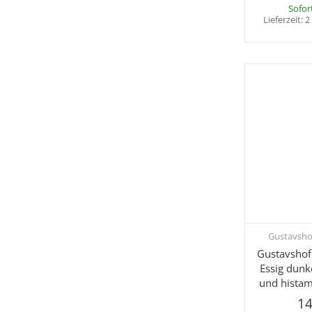
Sofor
Lieferzeit:
2
Gustavsho
Sc
Gustavshof
Essig dunk
und histam
14