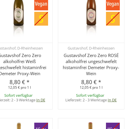
stavshof, D-Rheinhessen
Gustavshof, D-Rheinhessen
Schnellkauf
Schnellkauf
Gustavshof Zero Zero
Gustavshof Zero Zero ROSÉ
alkoholfrei Weiß
alkoholfrei ungeschwefelt
eschwefelt histaminfrei
histaminfrei Demeter Proxy-
Demeter Proxy-Wein
Wein
8,80 €
*
8,80 €
*
12,05 € pro 1 l
12,05 € pro 1 l
Sofort verfügbar
Sofort verfügbar
ferzeit:
2 - 3 Werktage
In DE
Lieferzeit:
2 - 3 Werktage
In DE