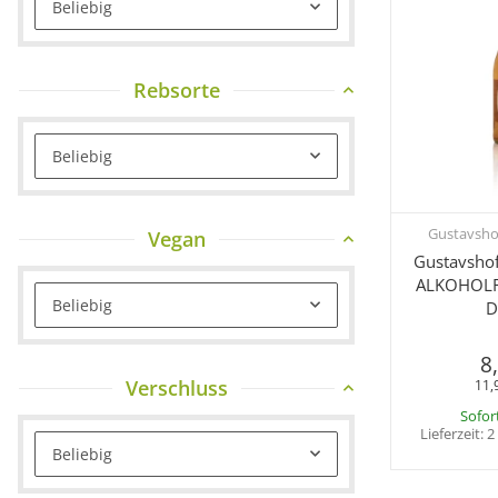
Beliebig
Rebsorte
Beliebig
Gustavsho
Sc
Vegan
Gustavshof
ALKOHOLFR
Beliebig
D
8
Verschluss
11,
Sofor
Lieferzeit:
2
Beliebig