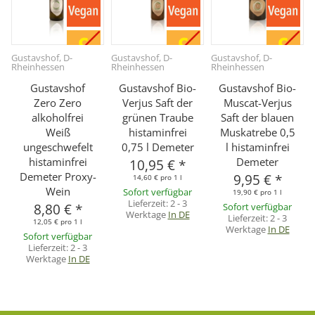
Gustavshof, D-
Gustavshof, D-
Gustavshof, D-
Rheinhessen
Rheinhessen
Rheinhessen
Gustavshof
Gustavshof Bio-
Gustavshof Bio-
Zero Zero
Verjus Saft der
Muscat-Verjus
alkoholfrei
grünen Traube
Saft der blauen
Weiß
histaminfrei
Muskatrebe 0,5
ungeschwefelt
0,75 l Demeter
l histaminfrei
histaminfrei
Demeter
10,95 €
*
Demeter Proxy-
9,95 €
*
14,60 € pro 1 l
Wein
Sofort verfügbar
19,90 € pro 1 l
Lieferzeit:
2 - 3
8,80 €
*
Sofort verfügbar
Werktage
In DE
Lieferzeit:
2 - 3
12,05 € pro 1 l
Werktage
In DE
Sofort verfügbar
Lieferzeit:
2 - 3
Werktage
In DE