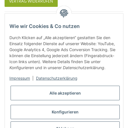
VERTRAG WIDERRUFEN
Was ist Biowein
Wie wir Cookies & Co nutzen
Weinbauregionen in Deutschland
Durch Klicken auf „Alle akzeptieren“ gestatten Sie den
Weinbauregionen und Weinbaugebiete in Österreich
Einsatz folgender Dienste auf unserer Website: YouTube,
Google Analytics 4, Google Ads Conversion Tracking. Sie
können die Einstellung jederzeit ändern (Fingerabdruck-
Weiße Rebsorten
Icon links unten). Weitere Details finden Sie unter
Konfigurieren
und in unserer
Datenschutzerklärung
.
Rote Rebsorten
Impressum
|
Datenschutzerklärung
Alle akzeptieren
Konfigurieren
* Alle Preise inkl. gesetzlicher USt., zzgl.
Versand