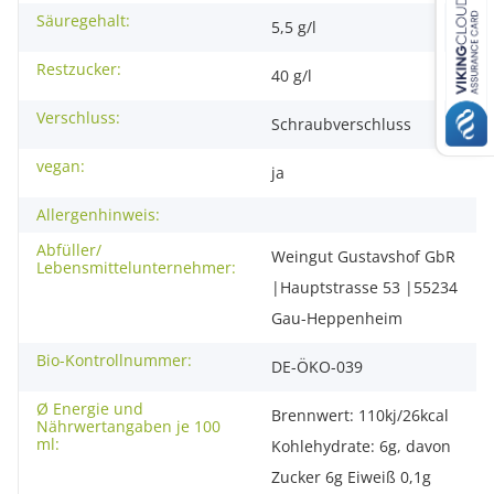
Säuregehalt:
5,5 g/l
Restzucker:
40 g/l
Verschluss:
Schraubverschluss
vegan:
ja
Allergenhinweis:
Abfüller/
Weingut Gustavshof GbR
Lebensmittelunternehmer:
|Hauptstrasse 53 |55234
Gau-Heppenheim
Bio-Kontrollnummer:
DE-ÖKO-039
Ø Energie und
Brennwert: 110kj/26kcal
Nährwertangaben je 100
ml:
Kohlehydrate: 6g, davon
Zucker 6g Eiweiß 0,1g