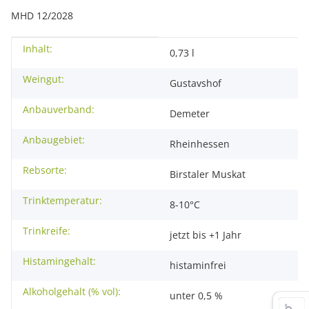
MHD 12/2028
Inhalt:
Produkteigenschaft
Wert
0,73 l
Weingut:
Gustavshof
Anbauverband:
Demeter
Anbaugebiet:
Rheinhessen
Rebsorte:
Birstaler Muskat
Trinktemperatur:
8-10°C
Trinkreife:
jetzt bis +1 Jahr
Histamingehalt:
histaminfrei
Alkoholgehalt (% vol):
unter 0,5 %