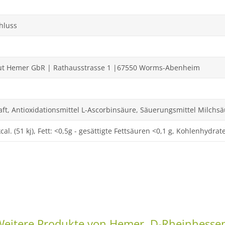
hluss
ut Hemer GbR | Rathausstrasse 1 |67550 Worms-Abenheim
ft, Antioxidationsmittel L-Ascorbinsäure, Säuerungsmittel Milchs
cal. (51 kj), Fett: <0,5g - gesättigte Fettsäuren <0,1 g, Kohlenhydrate
eitere Produkte von Hemer, D-Rheinhesse