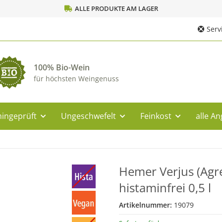
ALLE PRODUKTE AM LAGER
Servi
100% Bio-Wein
für höchsten Weingenuss
ingeprüft
Ungeschwefelt
Feinkost
alle A
Hemer Verjus (Agr
histaminfrei 0,5 l
Artikelnummer:
19079