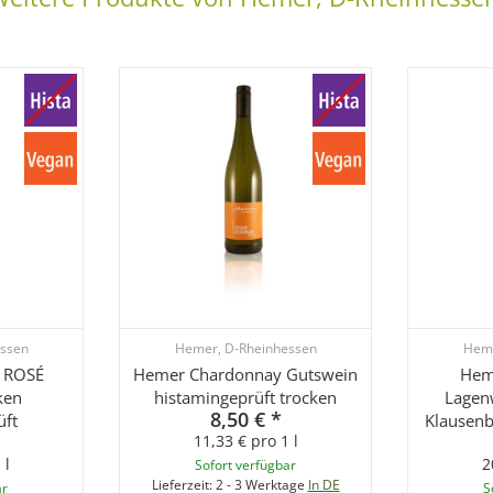
ssen
Hemer, D-Rheinhessen
Heme
 ROSÉ
Hemer Chardonnay Gutswein
Hem
ken
histamingeprüft trocken
Lagen
8,50 €
*
üft
Klausenb
11,33 € pro 1 l
 l
2
Sofort verfügbar
Lieferzeit:
2 - 3 Werktage
In DE
ar
S