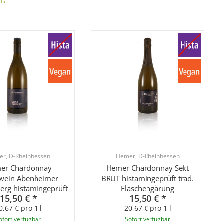
r, D-Rheinhessen
Hemer, D-Rheinhessen
er Chardonnay
Hemer Chardonnay Sekt
wein Abenheimer
BRUT histamingeprüft trad.
erg histamingeprüft
Flaschengärung
15,50 €
*
15,50 €
*
0,67 € pro 1 l
20,67 € pro 1 l
ofort verfügbar
Sofort verfügbar