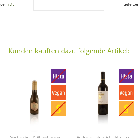
age
In DE
Lieferzei
Kunden kauften dazu folgende Artikel:
Gustavshof, D-Rheinhessen
Bodegas Latúe, E-La Mancha