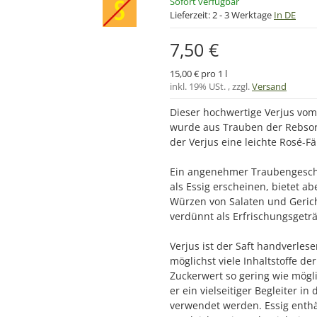
Sofort verfügbar
Lieferzeit:
2 - 3 Werktage
In DE
7,50 €
15,00 € pro 1 l
inkl. 19% USt. , zzgl.
Versand
Dieser hochwertige Verjus v
wurde aus Trauben der Rebsor
der Verjus eine leichte Rosé-F
Ein angenehmer Traubengeschm
als Essig erscheinen, bietet a
Würzen von Salaten und Gerich
verdünnt als Erfrischungsgetr
Verjus ist der Saft handverles
möglichst viele Inhaltstoffe d
Zuckerwert so gering wie möglic
er ein vielseitiger Begleiter i
verwendet werden. Essig enthä