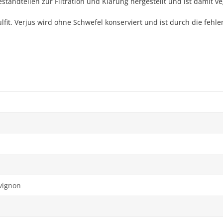
andteilen zur Filtration und Klärung hergestellt und ist damit v
fit. Verjus wird ohne Schwefel konserviert und ist durch die fehl
vignon