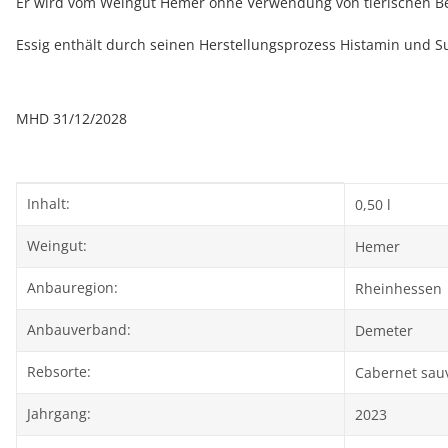
Er wird vom Weingut Hemer ohne Verwendung von tierischen Best
Essig enthält durch seinen Herstellungsprozess Histamin und Sul
MHD 31/12/2028
Produkteigenschaft
Wert
Inhalt:
0,50 l
Weingut:
Hemer
Anbauregion:
Rheinhessen
Anbauverband:
Demeter
Rebsorte:
Cabernet sau
Jahrgang:
2023