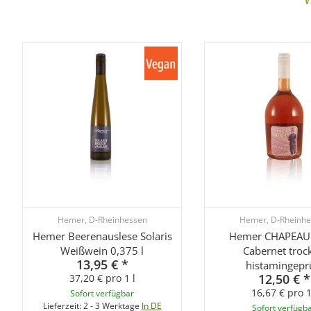
Hemer, D-Rheinhessen
Hemer, D-Rheinhe
Hemer Beerenauslese Solaris
Hemer CHAPEAU
Weißwein 0,375 l
Cabernet troc
13,95 €
*
histamingepr
12,50 €
*
37,20 € pro 1 l
16,67 € pro 1
Sofort verfügbar
Lieferzeit:
2 - 3 Werktage
In DE
Sofort verfügb