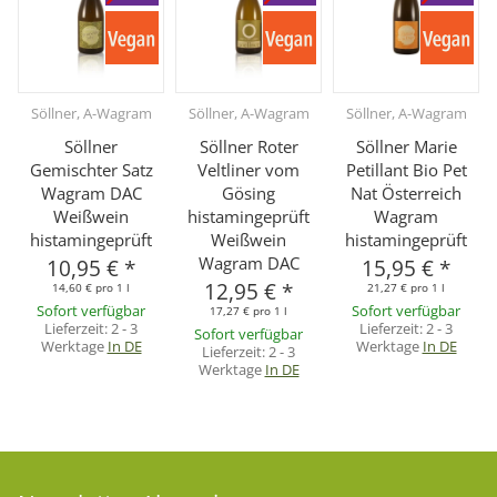
Söllner, A-Wagram
Söllner, A-Wagram
Söllner, A-Wagram
Söllner
Söllner Roter
Söllner Marie
Gemischter Satz
Veltliner vom
Petillant Bio Pet
Wagram DAC
Gösing
Nat Österreich
Weißwein
histamingeprüft
Wagram
histamingeprüft
Weißwein
histamingeprüft
Wagram DAC
10,95 €
*
15,95 €
*
12,95 €
*
14,60 € pro 1 l
21,27 € pro 1 l
Sofort verfügbar
Sofort verfügbar
17,27 € pro 1 l
Lieferzeit:
2 - 3
Lieferzeit:
2 - 3
Sofort verfügbar
Werktage
In DE
Werktage
In DE
Lieferzeit:
2 - 3
Werktage
In DE