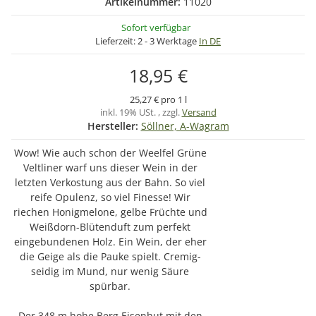
Artikelnummer:
11020
Sofort verfügbar
Lieferzeit:
2 - 3 Werktage
In DE
18,95 €
25,27 € pro 1 l
inkl. 19% USt. , zzgl.
Versand
Hersteller:
Söllner, A-Wagram
Wow! Wie auch schon der Weelfel Grüne
Veltliner warf uns dieser Wein in der
letzten Verkostung aus der Bahn. So viel
reife Opulenz, so viel Finesse! Wir
riechen Honigmelone, gelbe Früchte und
Weißdorn-Blütenduft zum perfekt
eingebundenen Holz. Ein Wein, der eher
die Geige als die Pauke spielt. Cremig-
seidig im Mund, nur wenig Säure
spürbar.
Der 348 m hohe Berg Eisenhut mit den