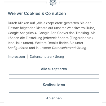
Was ist Biowein
Wie wir Cookies & Co nutzen
Weinbauregionen in Deutschland
Durch Klicken auf „Alle akzeptieren“ gestatten Sie den
Weinbauregionen und Weinbaugebiete in Österreich
Einsatz folgender Dienste auf unserer Website: YouTube,
Google Analytics 4, Google Ads Conversion Tracking. Sie
können die Einstellung jederzeit ändern (Fingerabdruck-
Weiße Rebsorten
Icon links unten). Weitere Details finden Sie unter
Konfigurieren
und in unserer
Datenschutzerklärung
.
Rote Rebsorten
Impressum
|
Datenschutzerklärung
Alle akzeptieren
Konfigurieren
* Alle Preise inkl. gesetzlicher USt., zzgl.
Versand
Ablehnen