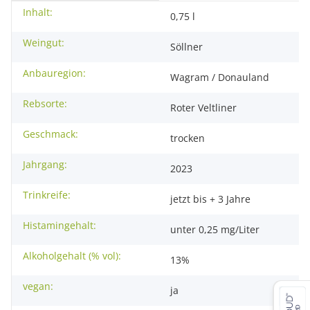
Inhalt:
Produkteigenschaft
Wert
0,75 l
Weingut:
Söllner
Anbauregion:
Wagram / Donauland
Rebsorte:
Roter Veltliner
Geschmack:
trocken
Jahrgang:
2023
Trinkreife:
jetzt bis + 3 Jahre
Histamingehalt:
unter 0,25 mg/Liter
Alkoholgehalt (% vol):
13%
vegan:
ja