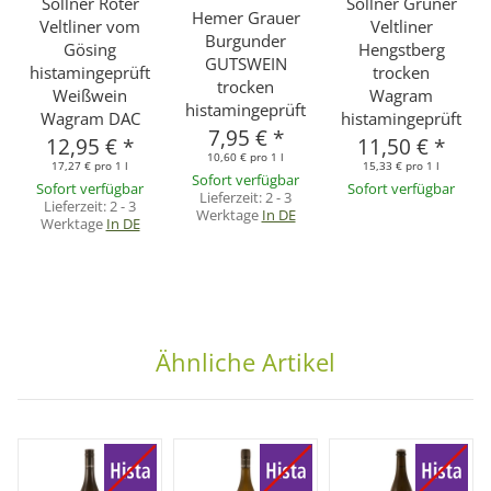
Söllner Roter
Söllner Grüner
Hemer Grauer
Veltliner vom
Veltliner
Burgunder
Gösing
Hengstberg
GUTSWEIN
histamingeprüft
trocken
trocken
Weißwein
Wagram
histamingeprüft
Wagram DAC
histamingeprüft
7,95 €
*
12,95 €
*
11,50 €
*
10,60 € pro 1 l
17,27 € pro 1 l
15,33 € pro 1 l
Sofort verfügbar
Sofort verfügbar
Sofort verfügbar
Lieferzeit:
2 - 3
Lieferzeit:
2 - 3
Werktage
In DE
Werktage
In DE
Ähnliche Artikel