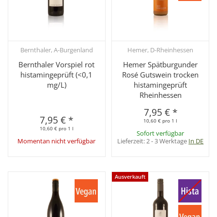
Bernthaler, A-Burgenland
Hemer, D-Rheinhessen
Bernthaler Vorspiel rot
Hemer Spätburgunder
histamingeprüft (<0,1
Rosé Gutswein trocken
mg/L)
histamingeprüft
Rheinhessen
7,95 €
*
7,95 €
*
10,60 € pro 1 l
10,60 € pro 1 l
Sofort verfügbar
Momentan nicht verfügbar
Lieferzeit:
2 - 3 Werktage
In DE
Ausverkauft