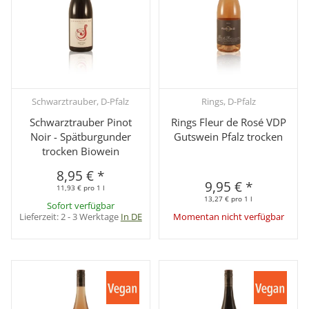
Schwarztrauber, D-Pfalz
Rings, D-Pfalz
Schwarztrauber Pinot
Rings Fleur de Rosé VDP
Noir - Spätburgunder
Gutswein Pfalz trocken
trocken Biowein
8,95 €
*
9,95 €
*
11,93 € pro 1 l
13,27 € pro 1 l
Sofort verfügbar
Lieferzeit:
2 - 3 Werktage
In DE
Momentan nicht verfügbar