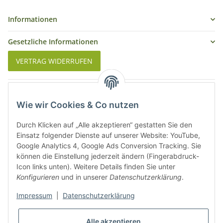
Informationen
Gesetzliche Informationen
VERTRAG WIDERRUFEN
Was ist Biowein
Wie wir Cookies & Co nutzen
Weinbauregionen in Deutschland
Durch Klicken auf „Alle akzeptieren“ gestatten Sie den
Weinbauregionen und Weinbaugebiete in Österreich
Einsatz folgender Dienste auf unserer Website: YouTube,
Google Analytics 4, Google Ads Conversion Tracking. Sie
können die Einstellung jederzeit ändern (Fingerabdruck-
Weiße Rebsorten
Icon links unten). Weitere Details finden Sie unter
Konfigurieren
und in unserer
Datenschutzerklärung
.
Rote Rebsorten
Impressum
|
Datenschutzerklärung
Alle akzeptieren