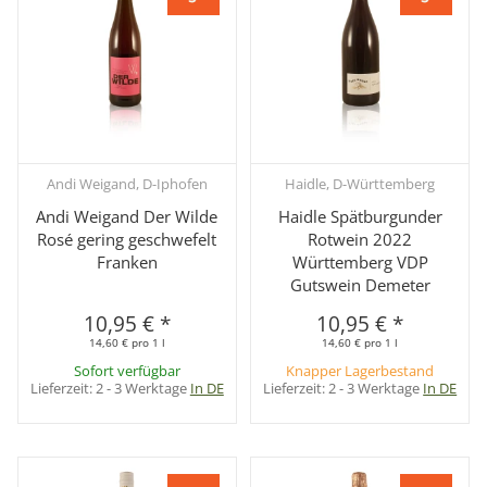
Andi Weigand, D-Iphofen
Haidle, D-Württemberg
Andi Weigand Der Wilde
Haidle Spätburgunder
Rosé gering geschwefelt
Rotwein 2022
Franken
Württemberg VDP
Gutswein Demeter
10,95 €
*
10,95 €
*
14,60 € pro 1 l
14,60 € pro 1 l
Sofort verfügbar
Knapper Lagerbestand
Lieferzeit:
2 - 3 Werktage
In DE
Lieferzeit:
2 - 3 Werktage
In DE