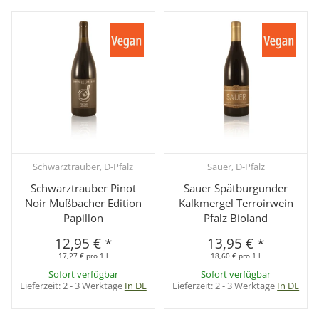
Schwarztrauber, D-Pfalz
Sauer, D-Pfalz
Schwarztrauber Pinot
Sauer Spätburgunder
Noir Mußbacher Edition
Kalkmergel Terroirwein
Papillon
Pfalz Bioland
12,95 €
*
13,95 €
*
17,27 € pro 1 l
18,60 € pro 1 l
Sofort verfügbar
Sofort verfügbar
Lieferzeit:
2 - 3 Werktage
In DE
Lieferzeit:
2 - 3 Werktage
In DE