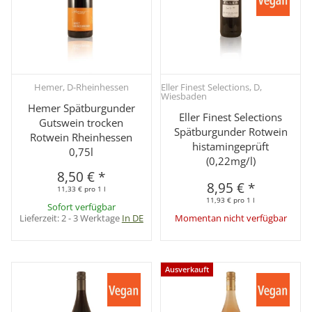
Hemer, D-Rheinhessen
Eller Finest Selections, D,
Wiesbaden
Hemer Spätburgunder
Eller Finest Selections
Gutswein trocken
Spätburgunder Rotwein
Rotwein Rheinhessen
histamingeprüft
0,75l
(0,22mg/l)
8,50 €
*
8,95 €
*
11,33 € pro 1 l
11,93 € pro 1 l
Sofort verfügbar
Lieferzeit:
2 - 3 Werktage
In DE
Momentan nicht verfügbar
Ausverkauft