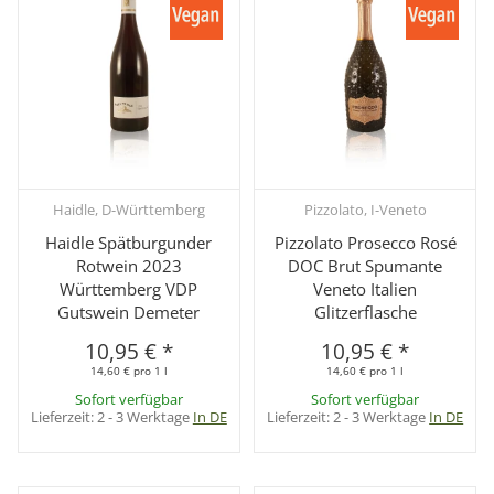
Haidle, D-Württemberg
Pizzolato, I-Veneto
Haidle Spätburgunder
Pizzolato Prosecco Rosé
Rotwein 2023
DOC Brut Spumante
Württemberg VDP
Veneto Italien
Gutswein Demeter
Glitzerflasche
10,95 €
*
10,95 €
*
14,60 € pro 1 l
14,60 € pro 1 l
Sofort verfügbar
Sofort verfügbar
Lieferzeit:
2 - 3 Werktage
In DE
Lieferzeit:
2 - 3 Werktage
In DE