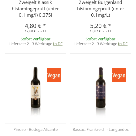
Zweigelt Klassik
Zweigelt Burgenland
histamingeprüft (unter
histamingeprüft (unter
0,1 mg/l) 0,375l
0,1mg/L)
4,80 €
*
5,20 €
*
12,80 € pro 1 l
13,87 € pro 1 l
Sofort verfügbar
Sofort verfügbar
Lieferzeit:
2 - 3 Werktage
In DE
Lieferzeit:
2 - 3 Werktage
In DE
Pinoso - Bodega Alicante
Bassac, Frankreich - Languedoc