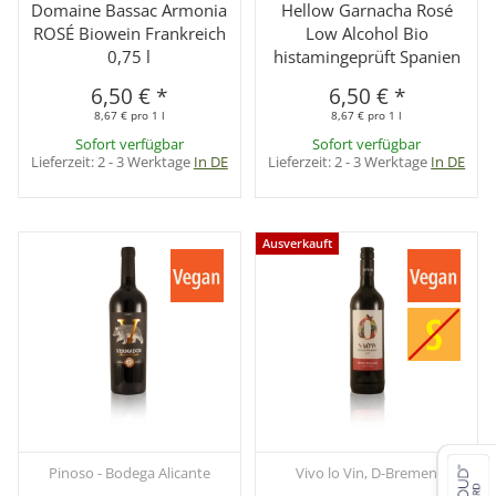
Domaine Bassac Armonia
Hellow Garnacha Rosé
ROSÉ Biowein Frankreich
Low Alcohol Bio
0,75 l
histamingeprüft Spanien
6,50 €
*
6,50 €
*
8,67 € pro 1 l
8,67 € pro 1 l
Sofort verfügbar
Sofort verfügbar
Lieferzeit:
2 - 3 Werktage
In DE
Lieferzeit:
2 - 3 Werktage
In DE
Ausverkauft
Pinoso - Bodega Alicante
Vivo lo Vin, D-Bremen