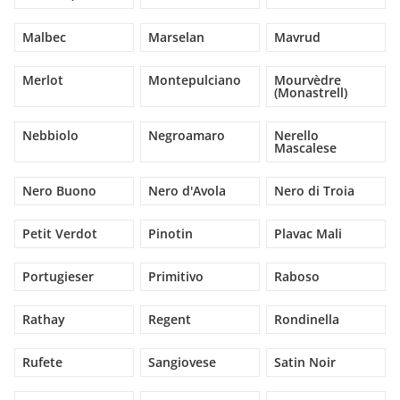
Malbec
Marselan
Mavrud
Merlot
Montepulciano
Mourvèdre
(Monastrell)
Nebbiolo
Negroamaro
Nerello
Mascalese
Nero Buono
Nero d'Avola
Nero di Troia
Petit Verdot
Pinotin
Plavac Mali
Portugieser
Primitivo
Raboso
Rathay
Regent
Rondinella
Rufete
Sangiovese
Satin Noir