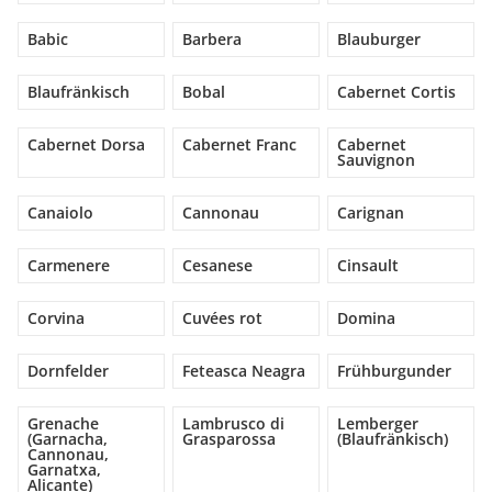
Babic
Barbera
Blauburger
Blaufränkisch
Bobal
Cabernet Cortis
Cabernet Dorsa
Cabernet Franc
Cabernet
Sauvignon
Canaiolo
Cannonau
Carignan
Carmenere
Cesanese
Cinsault
Corvina
Cuvées rot
Domina
Dornfelder
Feteasca Neagra
Frühburgunder
Grenache
Lambrusco di
Lemberger
(Garnacha,
Grasparossa
(Blaufränkisch)
Cannonau,
Garnatxa,
Alicante)