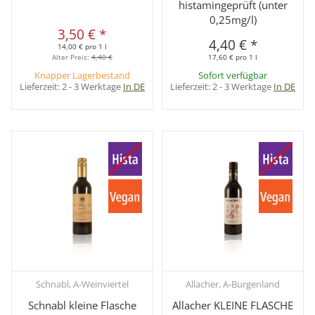
histamingeprüft (unter
0,25mg/l)
3,50 €
*
4,40 €
*
14,00 € pro 1 l
Alter Preis:
4,40 €
17,60 € pro 1 l
Knapper Lagerbestand
Sofort verfügbar
Lieferzeit:
2 - 3 Werktage
In DE
Lieferzeit:
2 - 3 Werktage
In DE
Schnabl, A-Weinviertel
Allacher, A-Burgenland
Schnabl kleine Flasche
Allacher KLEINE FLASCHE