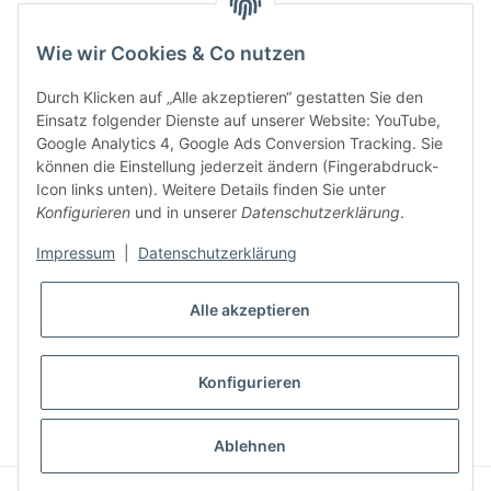
Was ist Biowein
Wie wir Cookies & Co nutzen
Weinbauregionen in Deutschland
Durch Klicken auf „Alle akzeptieren“ gestatten Sie den
Weinbauregionen und Weinbaugebiete in Österreich
Einsatz folgender Dienste auf unserer Website: YouTube,
Google Analytics 4, Google Ads Conversion Tracking. Sie
können die Einstellung jederzeit ändern (Fingerabdruck-
Weiße Rebsorten
Icon links unten). Weitere Details finden Sie unter
Konfigurieren
und in unserer
Datenschutzerklärung
.
Rote Rebsorten
Impressum
|
Datenschutzerklärung
Alle akzeptieren
Konfigurieren
* Alle Preise inkl. gesetzlicher USt., zzgl.
Versand
Ablehnen