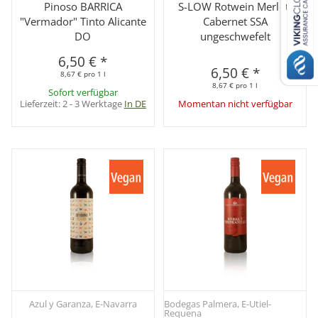
Pinoso BARRICA
S-LOW Rotwein Merlot-
"Vermador" Tinto Alicante
Cabernet SSA
DO
ungeschwefelt
6,50 €
*
6,50 €
*
8,67 € pro 1 l
8,67 € pro 1 l
Sofort verfügbar
Lieferzeit:
2 - 3 Werktage
In DE
Momentan nicht verfügbar
Azul y Garanza, E-Navarra
Bodegas Palmera, E-Utiel-
Requena