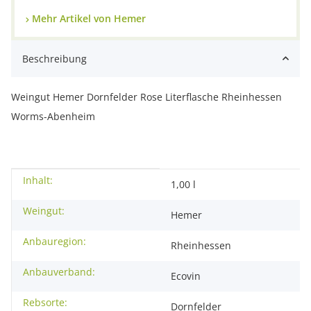
Mehr Artikel von Hemer
Beschreibung
Weingut Hemer Dornfelder Rose Literflasche Rheinhessen
Worms-Abenheim
Inhalt:
Produkteigenschaft
Wert
1,00 l
Weingut:
Hemer
Anbauregion:
Rheinhessen
Anbauverband:
Ecovin
Rebsorte:
Dornfelder