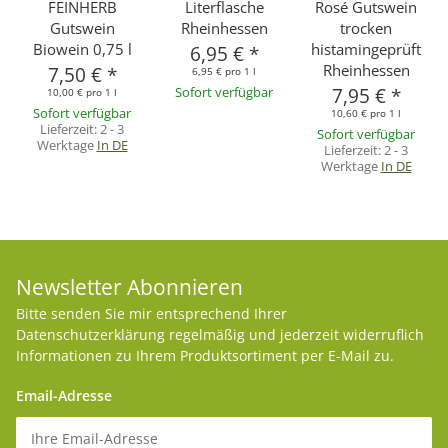
FEINHERB
Literflasche
Rosé Gutswein
Gutswein
Rheinhessen
trocken
Biowein 0,75 l
histamingeprüft
6,95 €
*
Rheinhessen
7,50 €
*
6,95 € pro 1 l
Sofort verfügbar
7,95 €
*
10,00 € pro 1 l
Sofort verfügbar
10,60 € pro 1 l
Lieferzeit:
2 - 3
Sofort verfügbar
Werktage
In DE
Lieferzeit:
2 - 3
Werktage
In DE
Newsletter Abonnieren
Bitte senden Sie mir entsprechend Ihrer
Datenschutzerklärung
regelmäßig und jederzeit widerruflich
Informationen zu Ihrem Produktsortiment per E-Mail zu.
Email-Adresse