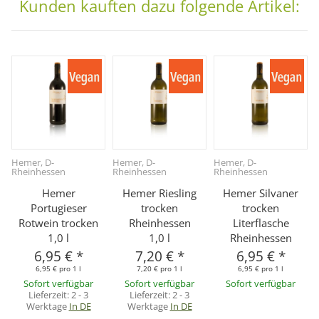
Kunden kauften dazu folgende Artikel:
Hemer, D-
Hemer, D-
Hemer, D-
Rheinhessen
Rheinhessen
Rheinhessen
Hemer
Hemer Riesling
Hemer Silvaner
Portugieser
trocken
trocken
Rotwein trocken
Rheinhessen
Literflasche
1,0 l
1,0 l
Rheinhessen
6,95 €
*
7,20 €
*
6,95 €
*
6,95 € pro 1 l
7,20 € pro 1 l
6,95 € pro 1 l
Sofort verfügbar
Sofort verfügbar
Sofort verfügbar
Lieferzeit:
2 - 3
Lieferzeit:
2 - 3
Werktage
In DE
Werktage
In DE