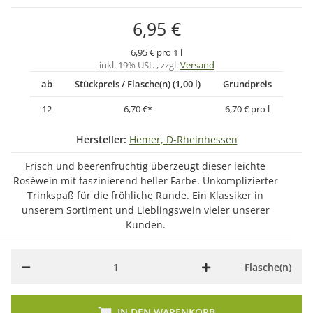
6,95 €
6,95 € pro 1 l
inkl. 19% USt. , zzgl.
Versand
ab
Stückpreis / Flasche(n) (1,00 l)
Grundpreis
12
6,70 €
*
6,70 € pro l
Hersteller:
Hemer, D-Rheinhessen
Frisch und beerenfruchtig überzeugt dieser leichte
Roséwein mit faszinierend heller Farbe. Unkomplizierter
Trinkspaß für die fröhliche Runde. Ein Klassiker in
unserem Sortiment und Lieblingswein vieler unserer
Kunden.
Flasche(n)
IN DEN WARENKORB