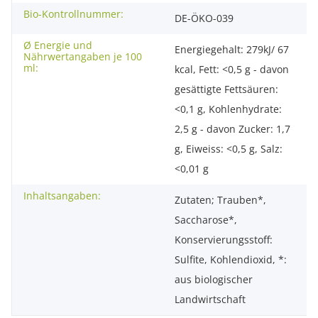
Bio-Kontrollnummer:
DE-ÖKO-039
Ø Energie und
Energiegehalt: 279kJ/ 67
Nährwertangaben je 100
ml:
kcal, Fett: <0,5 g - davon
gesättigte Fettsäuren:
<0,1 g, Kohlenhydrate:
2,5 g - davon Zucker: 1,7
g, Eiweiss: <0,5 g, Salz:
<0,01 g
Inhaltsangaben:
Zutaten; Trauben*,
Saccharose*,
Konservierungsstoff:
Sulfite, Kohlendioxid, *:
aus biologischer
Landwirtschaft