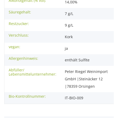
Alkoholgehalt (% vol):
14,00%
Säuregehalt:
7 g/L
Restzucker:
9 g/L
Verschluss:
Kork
vegan:
ja
Allergenhinweis:
enthält Sulfite
Abfüller/
Peter Riegel Weinimport
Lebensmittelunternehmer:
GmbH |Steinäcker 12
|78359 Orsingen
Bio-Kontrollnummer:
IT-BIO-009