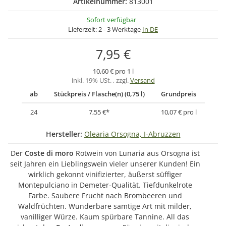
Artikelnummer:
813001
Sofort verfügbar
Lieferzeit:
2 - 3 Werktage
In DE
7,95 €
10,60 € pro 1 l
inkl. 19% USt. , zzgl.
Versand
ab
Stückpreis / Flasche(n) (0,75 l)
Grundpreis
24
7,55 €
*
10,07 € pro l
Hersteller:
Olearia Orsogna, I-Abruzzen
Der
Coste di moro
Rotwein von Lunaria aus Orsogna ist
seit Jahren ein Lieblingswein vieler unserer Kunden! Ein
wirklich gekonnt vinifizierter, äußerst süffiger
Montepulciano in Demeter-Qualität. Tiefdunkelrote
Farbe. Saubere Frucht nach Brombeeren und
Waldfrüchten. Wunderbare samtige Art mit milder,
vanilliger Würze. Kaum spürbare Tannine. All das