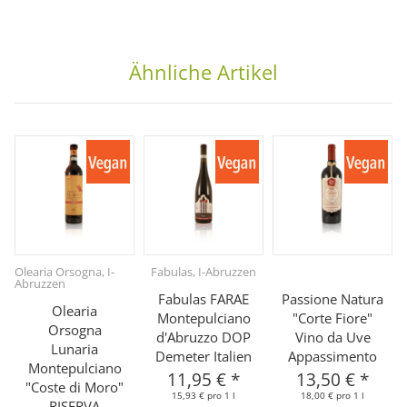
Ähnliche Artikel
Olearia Orsogna, I-
Fabulas, I-Abruzzen
Abruzzen
Fabulas FARAE
Passione Natura
Olearia
Montepulciano
"Corte Fiore"
Orsogna
d'Abruzzo DOP
Vino da Uve
Lunaria
Demeter Italien
Appassimento
Montepulciano
11,95 €
*
13,50 €
*
"Coste di Moro"
15,93 € pro 1 l
18,00 € pro 1 l
RISERVA