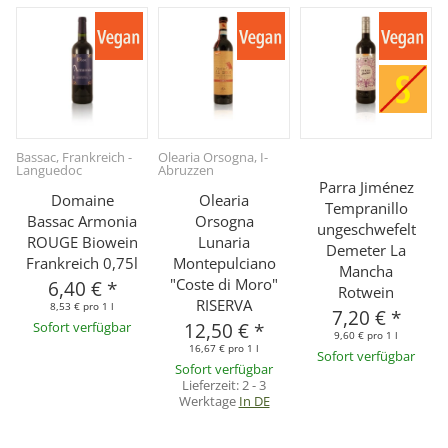
Bassac, Frankreich -
Olearia Orsogna, I-
Languedoc
Abruzzen
Parra Jiménez
Domaine
Olearia
Tempranillo
Bassac Armonia
Orsogna
ungeschwefelt
ROUGE Biowein
Lunaria
Demeter La
Frankreich 0,75l
Montepulciano
Mancha
"Coste di Moro"
6,40 €
*
Rotwein
RISERVA
8,53 € pro 1 l
7,20 €
*
Sofort verfügbar
12,50 €
*
9,60 € pro 1 l
16,67 € pro 1 l
Sofort verfügbar
Sofort verfügbar
Lieferzeit:
2 - 3
Werktage
In DE