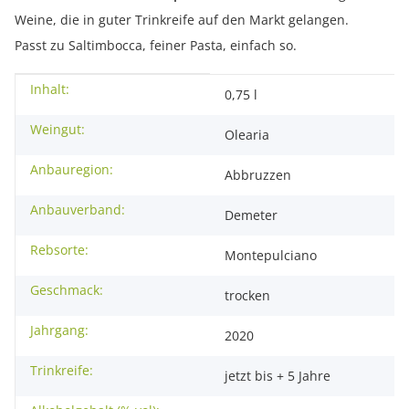
Weine, die in guter Trinkreife auf den Markt gelangen.
Passt zu Saltimbocca, feiner Pasta, einfach so.
Inhalt:
Produkteigenschaft
Wert
0,75 l
Weingut:
Olearia
Anbauregion:
Abbruzzen
Anbauverband:
Demeter
Rebsorte:
Montepulciano
Geschmack:
trocken
Jahrgang:
2020
Trinkreife:
jetzt bis + 5 Jahre