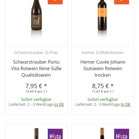
Schwarztrauber, D-Pfalz
Hemer, D-Rheinhessen
Schwarztrauber Portu
Hemer Cuvée Johann
Vita Rotwein feine Süße
Gutswein Rotwein
Qualitätswein
trocken
7,95 €
*
8,75 €
*
10,60 € pro 1 l
11,67 € pro 1 l
Sofort verfügbar
Sofort verfügbar
Lieferzeit:
2 - 3 Werktage
In DE
Lieferzeit:
2 - 3 Werktage
In DE