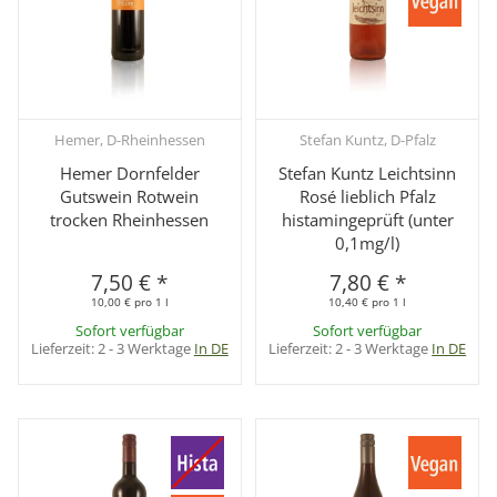
Hemer, D-Rheinhessen
Stefan Kuntz, D-Pfalz
Hemer Dornfelder
Stefan Kuntz Leichtsinn
Gutswein Rotwein
Rosé lieblich Pfalz
trocken Rheinhessen
histamingeprüft (unter
0,1mg/l)
7,50 €
*
7,80 €
*
10,00 € pro 1 l
10,40 € pro 1 l
Sofort verfügbar
Sofort verfügbar
Lieferzeit:
2 - 3 Werktage
In DE
Lieferzeit:
2 - 3 Werktage
In DE