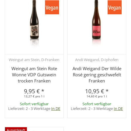
Weingut am Stein, D-Franken
Andi Weigand, D-Iphofen
Weingut am Stein Rote
Andi Weigand Der Wilde
Wonne VDP Gutswein
Rosé gering geschwefelt
trocken Franken
Franken
9,95 €
*
10,95 €
*
13,27 € pro 1 l
14,60 € pro 1 l
Sofort verfügbar
Sofort verfügbar
Lieferzeit:
2 - 3 Werktage
In DE
Lieferzeit:
2 - 3 Werktage
In DE
Ausverkauft