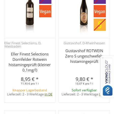
Eller Finest Selections, D,
Gustavshof, D-Rheinhessen
Wiesbaden
Gustavshof ROTWEIN
Eller Finest Selections
Zero S ungeschwefelt,
Dornfelder Rotwein
histamingeprüft
histamingeprüft (kleiner
0,1mg/l)
8,95 €
*
9,80 €
*
11,93 € pro 1 l
13,07 € pro 1 l
Knapper Lagerbestand
Sofort verfügbar
Lieferzeit:
2 - 3 Werktage
In DE
Lieferzeit:
2 - 3 Werktage
In DE