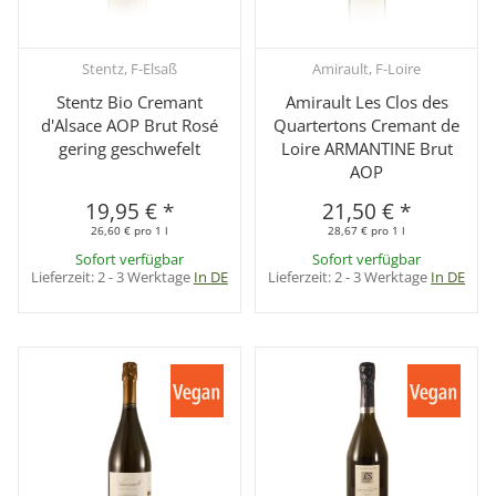
Stentz, F-Elsaß
Amirault, F-Loire
Stentz Bio Cremant
Amirault Les Clos des
d'Alsace AOP Brut Rosé
Quartertons Cremant de
gering geschwefelt
Loire ARMANTINE Brut
AOP
19,95 €
*
21,50 €
*
26,60 € pro 1 l
28,67 € pro 1 l
Sofort verfügbar
Sofort verfügbar
Lieferzeit:
2 - 3 Werktage
In DE
Lieferzeit:
2 - 3 Werktage
In DE