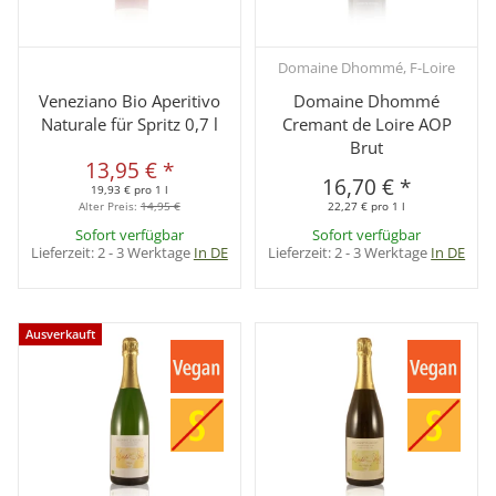
Domaine Dhommé, F-Loire
Veneziano Bio Aperitivo
Domaine Dhommé
Naturale für Spritz 0,7 l
Cremant de Loire AOP
Brut
13,95 €
*
16,70 €
*
19,93 € pro 1 l
Alter Preis:
14,95 €
22,27 € pro 1 l
Sofort verfügbar
Sofort verfügbar
Lieferzeit:
2 - 3 Werktage
In DE
Lieferzeit:
2 - 3 Werktage
In DE
Ausverkauft