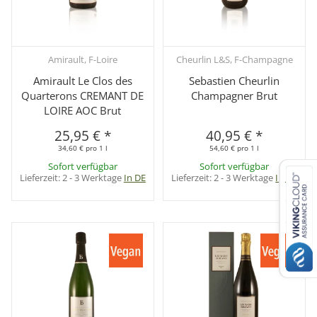
Amirault, F-Loire
Cheurlin L&S, F-Champagne
Amirault Le Clos des
Sebastien Cheurlin
Quarterons CREMANT DE
Champagner Brut
LOIRE AOC Brut
25,95 €
*
40,95 €
*
34,60 € pro 1 l
54,60 € pro 1 l
Sofort verfügbar
Sofort verfügbar
Lieferzeit:
2 - 3 Werktage
In DE
Lieferzeit:
2 - 3 Werktage
In DE