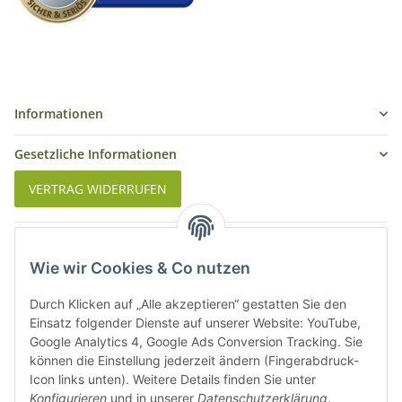
Informationen
Gesetzliche Informationen
VERTRAG WIDERRUFEN
Was ist Biowein
Wie wir Cookies & Co nutzen
Weinbauregionen in Deutschland
Durch Klicken auf „Alle akzeptieren“ gestatten Sie den
Weinbauregionen und Weinbaugebiete in Österreich
Einsatz folgender Dienste auf unserer Website: YouTube,
Google Analytics 4, Google Ads Conversion Tracking. Sie
können die Einstellung jederzeit ändern (Fingerabdruck-
Weiße Rebsorten
Icon links unten). Weitere Details finden Sie unter
Konfigurieren
und in unserer
Datenschutzerklärung
.