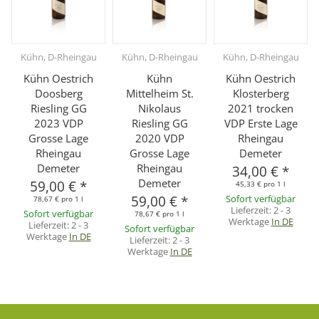
Kühn, D-Rheingau
Kühn, D-Rheingau
Kühn, D-Rheingau
Kühn Oestrich
Kühn
Kühn Oestrich
Doosberg
Mittelheim St.
Klosterberg
Riesling GG
Nikolaus
2021 trocken
2023 VDP
Riesling GG
VDP Erste Lage
Grosse Lage
2020 VDP
Rheingau
Rheingau
Grosse Lage
Demeter
Demeter
Rheingau
34,00 €
*
Demeter
59,00 €
*
45,33 € pro 1 l
59,00 €
*
Sofort verfügbar
78,67 € pro 1 l
Lieferzeit:
2 - 3
Sofort verfügbar
78,67 € pro 1 l
Werktage
In DE
Lieferzeit:
2 - 3
Sofort verfügbar
Werktage
In DE
Lieferzeit:
2 - 3
Werktage
In DE