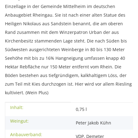
Einzellage in der Gemeinde Mittelheim im deutschen
Anbaugebiet Rheingau. Sie ist nach einer alten Statue des
Heiligen Nikolaus aus Sandstein benannt, die am oberen
Rand zusammen mit dem Winzerpatron Urban der aus
Kirchenbesitz stammenden Lage steht. Die nach Süden bis
Südwesten ausgerichteten Weinberge in 80 bis 130 Meter
Seehöhe mit bis zu 16% Hangneigung umfassen knapp 40
Hektar Rebfläche nur 150 Meter entfernt vom Rhein. Die
Böden bestehen aus tiefgründigem, kalkhaltigem Löss, der
zum Teil mit Kies durchzogen ist. Hier wird vor allem Riesling
kultiviert. (Wein Plus)
Inhalt:
Produkteigenschaft
Wert
0,75 l
Weingut:
Peter Jakob Kühn
Anbauverband:
VDP, Demeter