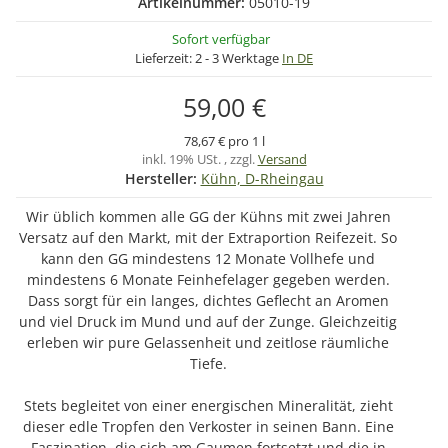
Artikelnummer:
05010-19
Sofort verfügbar
Lieferzeit:
2 - 3 Werktage
In DE
59,00 €
78,67 € pro 1 l
inkl. 19% USt. , zzgl.
Versand
Hersteller:
Kühn, D-Rheingau
Wir üblich kommen alle GG der Kühns mit zwei Jahren
Versatz auf den Markt, mit der Extraportion Reifezeit. So
kann den GG mindestens 12 Monate Vollhefe und
mindestens 6 Monate Feinhefelager gegeben werden.
Dass sorgt für ein langes, dichtes Geflecht an Aromen
und viel Druck im Mund und auf der Zunge. Gleichzeitig
erleben wir pure Gelassenheit und zeitlose räumliche
Tiefe.
Stets begleitet von einer energischen Mineralität, zieht
dieser edle Tropfen den Verkoster in seinen Bann. Eine
Faszination, die sich am Gaumen fortsetzt und die in