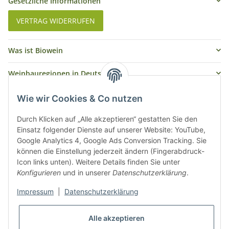
Gesetzliche Informationen
VERTRAG WIDERRUFEN
Was ist Biowein
Weinbauregionen in Deutschland
Weinbauregionen und Weinbaugebiete in Österreich
Wie wir Cookies & Co nutzen
Weiße Rebsorten
Durch Klicken auf „Alle akzeptieren“ gestatten Sie den
Einsatz folgender Dienste auf unserer Website: YouTube,
Google Analytics 4, Google Ads Conversion Tracking. Sie
Rote Rebsorten
können die Einstellung jederzeit ändern (Fingerabdruck-
Icon links unten). Weitere Details finden Sie unter
Konfigurieren
und in unserer
Datenschutzerklärung
.
Impressum
|
Datenschutzerklärung
Alle akzeptieren