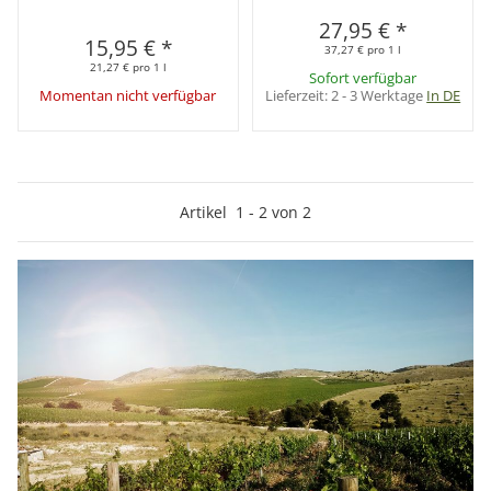
27,95 €
*
15,95 €
*
37,27 € pro 1 l
21,27 € pro 1 l
Sofort verfügbar
Momentan nicht verfügbar
Lieferzeit:
2 - 3 Werktage
In DE
Artikel
1
-
2
von
2