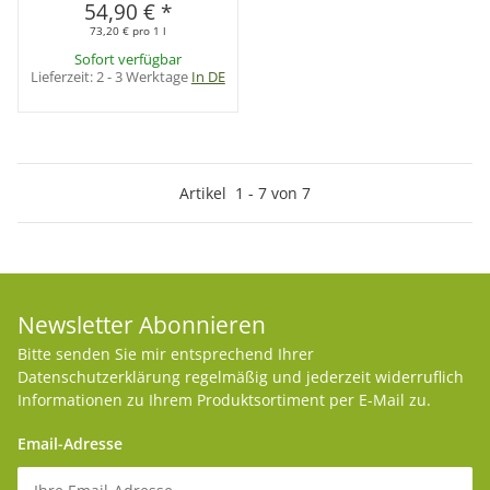
54,90 €
*
73,20 € pro 1 l
Sofort verfügbar
Lieferzeit:
2 - 3 Werktage
In DE
Artikel
1
-
7
von
7
Newsletter Abonnieren
Bitte senden Sie mir entsprechend Ihrer
Datenschutzerklärung
regelmäßig und jederzeit widerruflich
Informationen zu Ihrem Produktsortiment per E-Mail zu.
Email-Adresse