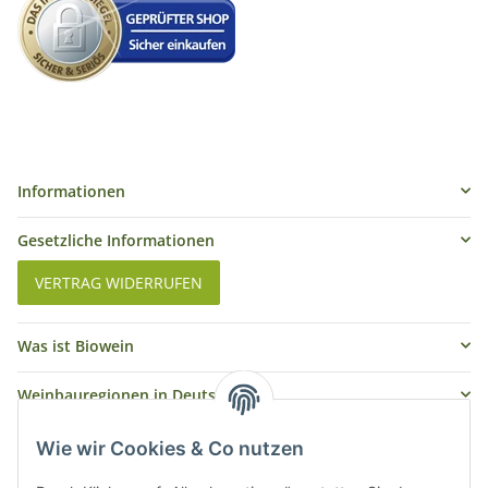
Informationen
Gesetzliche Informationen
VERTRAG WIDERRUFEN
Was ist Biowein
Weinbauregionen in Deutschland
Weinbauregionen und Weinbaugebiete in Österreich
Wie wir Cookies & Co nutzen