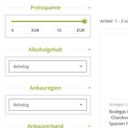
Preisspanne
Artikel
1
-
3
v
EUR
EUR
Alkoholgehalt
Beliebig
Anbauregion
Bodegas La
Beliebig
Sc
Bodegas 
Chardon
Spanien 
Anbauverband