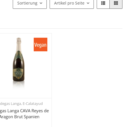
Sortierung
Artikel pro Seite
degas Langa, E-Calatayud
Schnellkauf
gas Langa CAVA Reyes de
Aragon Brut Spanien