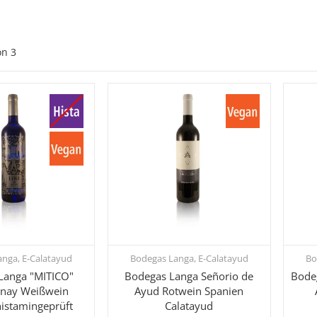
on
3
nga, E-Calatayud
Bodegas Langa, E-Calatayud
Bo
hnellkauf
Schnellkauf
Langa "MITICO"
Bodegas Langa Señorio de
Bode
nay Weißwein
Ayud Rotwein Spanien
histamingeprüft
Calatayud