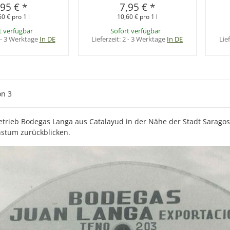
,95 €
*
7,95 €
*
60 € pro 1 l
10,60 € pro 1 l
t verfügbar
Sofort verfügbar
 - 3 Werktage
In DE
Lieferzeit:
2 - 3 Werktage
In DE
Lie
on
3
etrieb Bodegas Langa aus Catalayud in der Nähe der Stadt Sarago
stum zurückblicken.