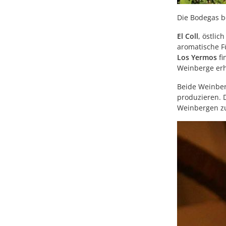
Die Bodegas b
El Coll
, östli
aromatische F
Los Yermos
fi
Weinberge erh
Beide Weinber
produzieren. 
Weinbergen zum