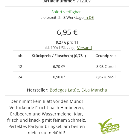
Artikelnummer:
712007
Sofort verfügbar
Lieferzeit:
2 - 3 Werktage
In DE
6,95 €
9,27 € pro 1 l
inkl. 19% USt. , zzgl.
Versand
ab
Stückpreis / Flasche(n) (0,75 l)
Grundpreis
12
6,70 €
*
8,93 € pro l
24
6,50 €
*
8,67 € pro l
Hersteller:
Bodegas Latúe, E-La Mancha
Der nimmt kein Blatt vor den Mund!
Verlockende Frucht nach Himbeeren,
Erdbeeren und Wassermelone. Klar,
frisch und knackig mit feinem Schmelz.
Perfektes Partymitbringsel, am besten
gleich gut gekühlt!