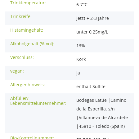
Trinktemperatur:
6-7°C
Trinkreife:
jetzt + 2-3 Jahre
Histamingehalt:
unter 0,25mg/L
Alkoholgehalt (% vol):
13%
Verschluss:
Kork
vegan:
ja
Allergenhinweis:
enthält Sulfite
Abfüller/
Bodegas Latúe |Camino
Lebensmittelunternehmer:
de la Esperilla, s/n
|Villanueva de Alcardete
|45810 - Toledo (Spain)
Bio-Kontrollnummer: