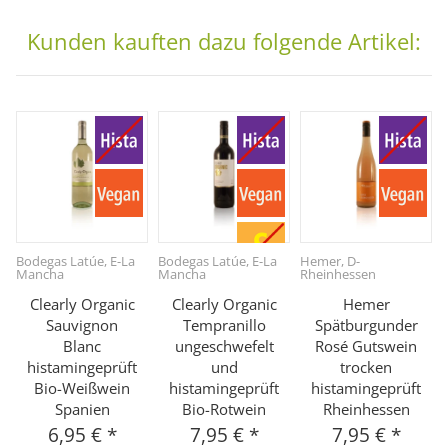
Kunden kauften dazu folgende Artikel:
Bodegas Latúe, E-La
Bodegas Latúe, E-La
Hemer, D-
Mancha
Mancha
Rheinhessen
Clearly Organic
Clearly Organic
Hemer
Sauvignon
Tempranillo
Spätburgunder
Blanc
ungeschwefelt
Rosé Gutswein
histamingeprüft
und
trocken
Bio-Weißwein
histamingeprüft
histamingeprüft
Spanien
Bio-Rotwein
Rheinhessen
6,95 €
*
7,95 €
*
7,95 €
*