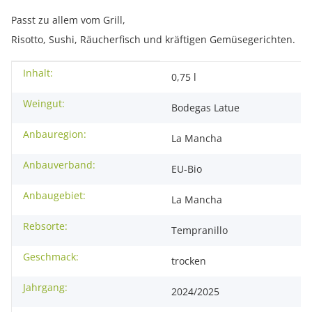
Passt zu allem vom Grill,
Risotto, Sushi, Räucherfisch und kräftigen Gemüsegerichten.
Inhalt:
Produkteigenschaft
Wert
0,75 l
Weingut:
Bodegas Latue
Anbauregion:
La Mancha
Anbauverband:
EU-Bio
Anbaugebiet:
La Mancha
Rebsorte:
Tempranillo
Geschmack:
trocken
Jahrgang:
2024/2025