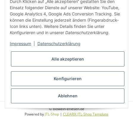
Durch Klicken auf „Alle akzeptieren“ gestatten Sie den
Weinbauregionen und Weinbaugebiete in Österreich
Einsatz folgender Dienste auf unserer Website: YouTube,
Google Analytics 4, Google Ads Conversion Tracking. Sie
können die Einstellung jederzeit ändern (Fingerabdruck-
Weiße Rebsorten
Icon links unten). Weitere Details finden Sie unter
Konfigurieren
und in unserer
Datenschutzerklärung
.
Rote Rebsorten
Impressum
|
Datenschutzerklärung
Alle akzeptieren
Konfigurieren
* Alle Preise inkl. gesetzlicher USt., zzgl.
Versand
Ablehnen
© biowein-erlesen.de
Powered by
JTL-Shop
|
CLEARIX JTL-Shop Template