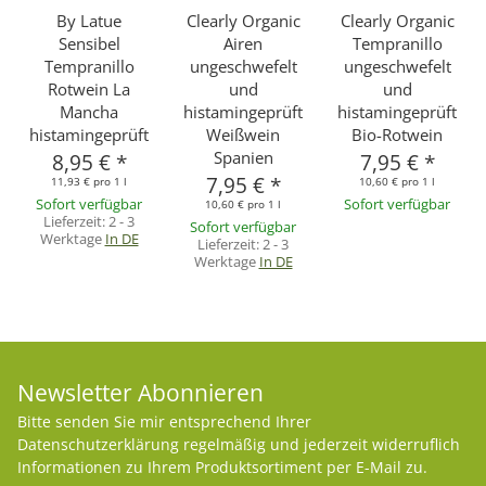
By Latue
Clearly Organic
Clearly Organic
Sensibel
Airen
Tempranillo
Tempranillo
ungeschwefelt
ungeschwefelt
Rotwein La
und
und
Mancha
histamingeprüft
histamingeprüft
histamingeprüft
Weißwein
Bio-Rotwein
Spanien
8,95 €
*
7,95 €
*
7,95 €
*
11,93 € pro 1 l
10,60 € pro 1 l
Sofort verfügbar
Sofort verfügbar
10,60 € pro 1 l
Lieferzeit:
2 - 3
Sofort verfügbar
Werktage
In DE
Lieferzeit:
2 - 3
Werktage
In DE
Newsletter Abonnieren
Bitte senden Sie mir entsprechend Ihrer
Datenschutzerklärung
regelmäßig und jederzeit widerruflich
Informationen zu Ihrem Produktsortiment per E-Mail zu.