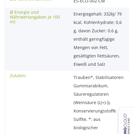
ES-ECO-002-CM
Ø Energie und
Energiegehalt: 332kJ/ 79
Nährwertangaben je 100
ml:
kcal, Kohlenhydrate: 0,6
g, davon Zucker: 0,6 g,
enthält geringfügige
Mengen von Fett,
gesättigten Fettsäuren,
Eiweiß und Salz
Zutaten:
Trauben*, Stabilisatoren:
Gummiarabikum,
Säureregulatoren
(Weinsäure (L(+)-)),
Konservierungsstoffe
Sulfite, *: aus
biologischer