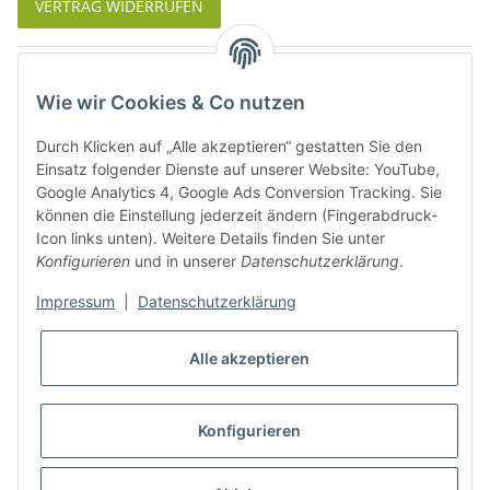
VERTRAG WIDERRUFEN
Was ist Biowein
Wie wir Cookies & Co nutzen
Weinbauregionen in Deutschland
Durch Klicken auf „Alle akzeptieren“ gestatten Sie den
Weinbauregionen und Weinbaugebiete in Österreich
Einsatz folgender Dienste auf unserer Website: YouTube,
Google Analytics 4, Google Ads Conversion Tracking. Sie
können die Einstellung jederzeit ändern (Fingerabdruck-
Weiße Rebsorten
Icon links unten). Weitere Details finden Sie unter
Konfigurieren
und in unserer
Datenschutzerklärung
.
Rote Rebsorten
Impressum
|
Datenschutzerklärung
Alle akzeptieren
Konfigurieren
* Alle Preise inkl. gesetzlicher USt., zzgl.
Versand