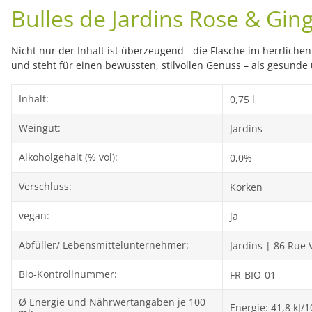
Bulles de Jardins Rose & Gin
Nicht nur der Inhalt ist überzeugend - die Flasche im herrlich
und steht für einen bewussten, stilvollen Genuss – als gesunde
Produkteigenschaft
Wert
Inhalt:
0,75 l
Weingut:
Jardins
Alkoholgehalt (% vol):
0,0%
Verschluss:
Korken
vegan:
ja
Abfüller/ Lebensmittelunternehmer:
Jardins | 86 Rue 
Bio-Kontrollnummer:
FR-BIO-01
Ø Energie und Nährwertangaben je 100
Energie: 41,8 kJ/