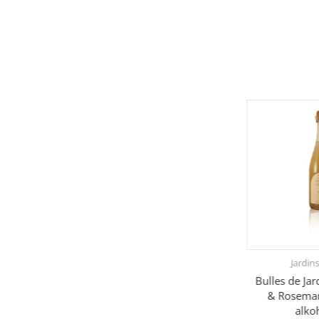
Jardins
Bulles de Ja
& Rosemar
alko