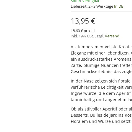
Sofort verfügbar
Lieferzeit:
2 - 3 Werktage
In DE
13,95 €
18,60 € pro 1 l
inkl. 19% USt. , zzgl.
Versand
Als temperamentvollste Kreatio
Eleganz mit einer lebendigen,
ein ausdrucksstarkes Aromensp
Zarte, blumige Nuancen treffen
Geschmackserlebnis, das zuglei
In der Nase zeigen sich florale
verführerische Leichtigkeit ve
Ingwerwürze, die dem Aperitif 
tanninhaltig und angenehm la
Ob als stilvoller Aperitif oder
Desserts, Bulles de Jardins Ro
Floralem und Würze und setzt 