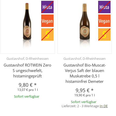
Gustavshof, D-Rheinhessen
Gustavshof, D-Rheinhessen
Gustavshof ROTWEIN Zero
Gustavshof Bio-Muscat-
S ungeschwefelt,
Verjus Saft der blauen
histamingeprüft
Muskatrebe 0,5 l
histaminfrei Demeter
9,80 €
*
9,95 €
*
13,07 € pro 1 l
19,90 € pro 1 l
Sofort verfügbar
Sofort verfügbar
Lieferzeit:
2 - 3 Werktage
In DE