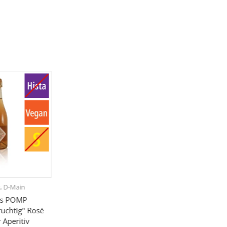
s, D-Main
l's POMP
ruchtig" Rosé
 Aperitiv