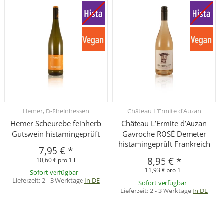
Hemer, D-Rheinhessen
Château L’Ermite d’Auzan
Hemer Scheurebe feinherb
Château L’Ermite d’Auzan
Gutswein histamingeprüft
Gavroche ROSÈ Demeter
histamingeprüft Frankreich
7,95 €
*
8,95 €
*
10,60 € pro 1 l
11,93 € pro 1 l
Sofort verfügbar
Lieferzeit:
2 - 3 Werktage
In DE
Sofort verfügbar
Lieferzeit:
2 - 3 Werktage
In DE