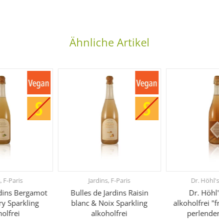
Ähnliche Artikel
, F-Paris
Jardins, F-Paris
Dr. Höhl'
rdins Bergamot
Bulles de Jardins Raisin
Dr. Höh
y Sparkling
blanc & Noix Sparkling
alkoholfrei "f
holfrei
alkoholfrei
perlender