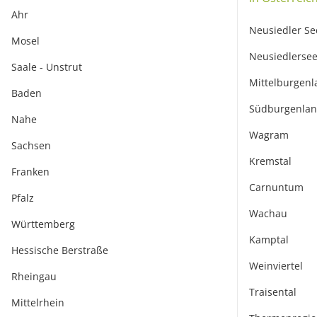
Ahr
Neusiedler Se
Mosel
Neusiedlersee
Saale - Unstrut
Mittelburgenl
Baden
Südburgenla
Nahe
Wagram
Sachsen
Kremstal
Franken
Carnuntum
Pfalz
Wachau
Württemberg
Kamptal
Hessische Berstraße
Weinviertel
Rheingau
Traisental
Mittelrhein