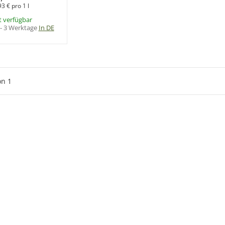
93 € pro 1 l
t verfügbar
 - 3 Werktage
In DE
on
1