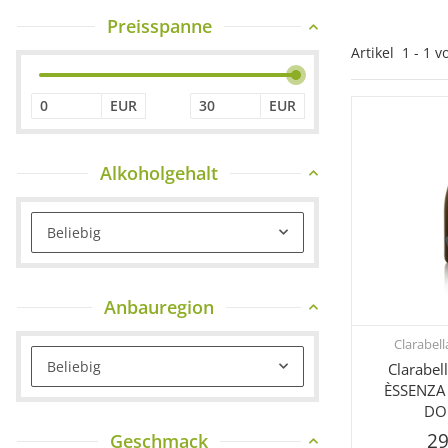
Preisspanne
Artikel
1
-
1
v
EUR
EUR
Alkoholgehalt
Beliebig
Anbauregion
Clarabell
Sc
Beliebig
Clarabel
ÈSSENZA 
DOC
29
Geschmack