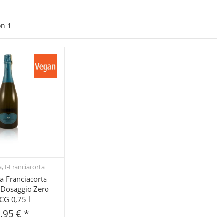
on
1
a, I-Franciacorta
hnellkauf
la Franciacorta
Dosaggio Zero
G 0,75 l
,95 €
*