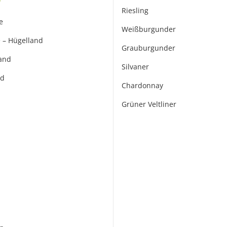
Riesling
e
Weißburgunder
 – Hügelland
Grauburgunder
and
Silvaner
nd
Chardonnay
Grüner Veltliner