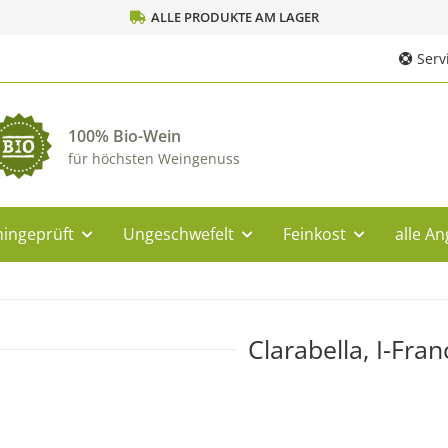
ALLE PRODUKTE AM LAGER
Servi
100% Bio-Wein
für höchsten Weingenuss
ingeprüft
Ungeschwefelt
Feinkost
alle A
Clarabella, I-Fran