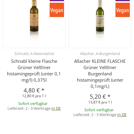
Schnabl, A-Weinviertel
Allacher, A-Burgenland
Schnabl kleine Flasche
Allacher KLEINE FLASCHE
Grüner Veltliner
Grüner Veltliner
histamingeprüft (unter 0,1
Burgenland
mg/l) 0,375l
histamingeprüft (unter
0,1mg/L)
4,80 €
*
5,20 €
*
12,80 € pro 1 l
13,87 € pro 1 l
Sofort verfügbar
Lieferzeit:
2 - 3 Werktage
In DE
Sofort verfügbar
Lieferzeit:
2 - 3 Werktage
In DE