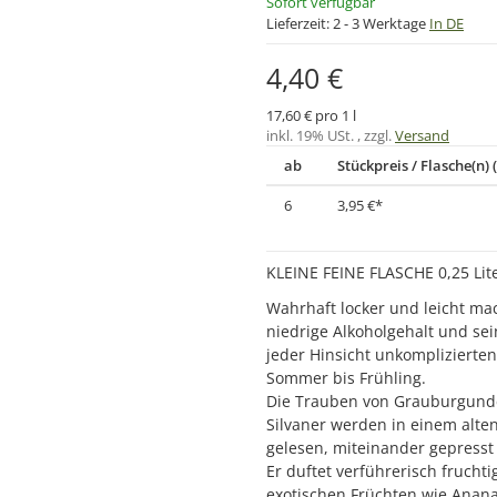
Sofort verfügbar
Lieferzeit:
2 - 3 Werktage
In DE
4,40 €
17,60 € pro 1 l
inkl. 19% USt. , zzgl.
Versand
ab
Stückpreis / Flasche(n) (
6
3,95 €
*
KLEINE FEINE FLASCHE 0,25 Lit
Wahrhaft locker und leicht ma
niedrige Alkoholgehalt und se
jeder Hinsicht unkomplizierte
Sommer bis Frühling.
Die Trauben von Grauburgunde
Silvaner werden in einem alt
gelesen, miteinander gepresst
Er duftet verführerisch fruchti
exotischen Früchten wie Anan