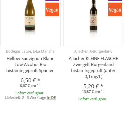
Bodegas Latúe, E-La Mancha
Allacher, A-Burgenland
Hellow Sauvignon Blanc
Allacher KLEINE FLASCHE
Low Alcohol Bio
Zweigelt Burgenland
histamingeprüft Spanien
histamingeprüft (unter
0,1mg/L)
6,50 €
*
5,20 €
*
8,67 € pro 1 l
13,87 € pro 1 l
Sofort verfügbar
Lieferzeit:
2 - 3 Werktage
In DE
Sofort verfügbar