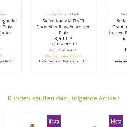
falz
Stefan Kuntz, D-Pfalz
Ste
urgunder
Stefan Kuntz KLEINER
Stef
 Pfalz
Dornfelder Rotwein trocken
Graubu
(unter
Pfalz
trocken P
3,50 €
*
(u
14,00 € pro 1 l
 l
1
Alter Preis:
4,40 €
ar
Knapper Lagerbestand
S
age
In DE
Lieferzeit:
2 - 3 Werktage
In DE
Lieferzei
Kunden kauften dazu folgende Artikel: