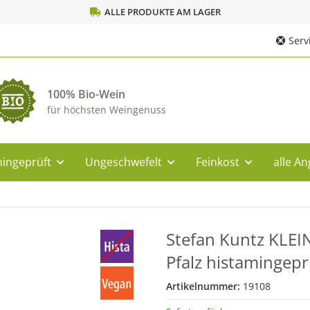
ALLE PRODUKTE AM LAGER
Servi
100% Bio-Wein
für höchsten Weingenuss
ingeprüft
Ungeschwefelt
Feinkost
alle A
Stefan Kuntz KLEI
Pfalz histamingepr
Artikelnummer:
19108