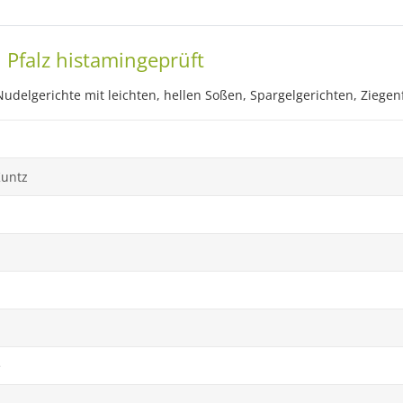
 Pfalz histamingeprüft
 Nudelgerichte mit leichten, hellen Soßen, Spargelgerichten, Ziege
Kuntz
e