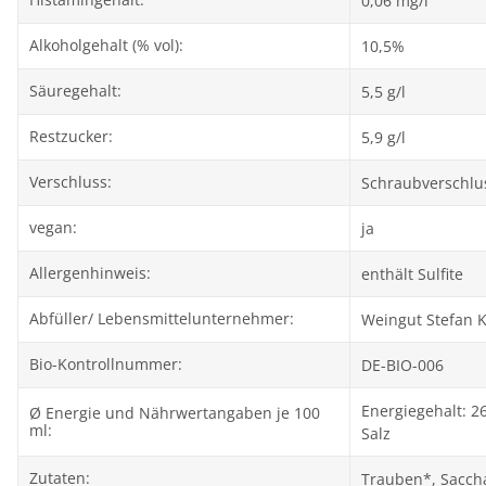
0,06 mg/l
Alkoholgehalt (% vol):
10,5%
Säuregehalt:
5,5 g/l
Restzucker:
5,9 g/l
Verschluss:
Schraubverschlu
vegan:
ja
Allergenhinweis:
enthält Sulfite
Abfüller/ Lebensmittelunternehmer:
Weingut Stefan 
Bio-Kontrollnummer:
DE-BIO-006
Energiegehalt: 26
Ø Energie und Nährwertangaben je 100
ml:
Salz
Zutaten:
Trauben*, Saccha