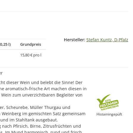
Hersteller:
Stefan Kuntz, D-Pfalz
0,25 l)
Grundpreis
15,80 € pro l
er
cht dieser Wein und belebt die Sinne! Der
ine aromatisch-frische Art machen diesen in
n Wein zum unverzichtbaren Begleiter von
r, Scheurebe, Müller Thurgau und
en Weinberg im gemischten Satz gemeinsam
Histamingepüft
 und im Stahltank ausgebaut.
g nach Pfirsich, Birne, Zitrusfrüchten und
as. Im Mund harmonisch, rund und frisch