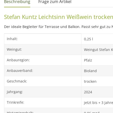
Beschreibung
Frage zum Artikel
Stefan Kuntz Leichtsinn Weißwein trocken
Der ideale Begleiter für Terrasse und Balkon. Passt sehr gut zu
Produkteigenschaft
Wert
Inhalt:
0,25 l
Weingut:
Weingut Stefan 
Anbauregion:
Pfalz
Anbauverband:
Bioland
Geschmack:
trocken
Jahrgang:
2024
Trinkreife:
jetzt bis + 3 Jahr
Histamingehalt: