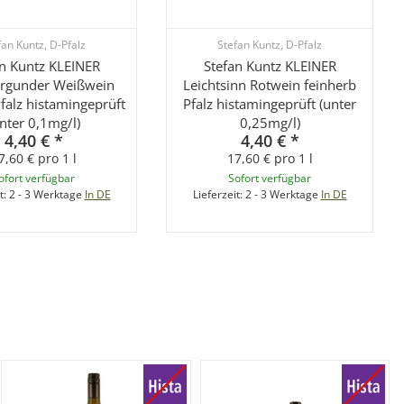
fan Kuntz, D-Pfalz
Stefan Kuntz, D-Pfalz
an Kuntz KLEINER
Stefan Kuntz KLEINER
rgunder Weißwein
Leichtsinn Rotwein feinherb
falz histamingeprüft
Pfalz histamingeprüft (unter
nter 0,1mg/l)
0,25mg/l)
4,40 €
*
4,40 €
*
7,60 € pro 1 l
17,60 € pro 1 l
ofort verfügbar
Sofort verfügbar
t:
2 - 3 Werktage
In DE
Lieferzeit:
2 - 3 Werktage
In DE