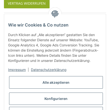
VERTRAG WIDERRUFEN
Was ist Biowein
Wie wir Cookies & Co nutzen
Weinbauregionen in Deutschland
Durch Klicken auf „Alle akzeptieren“ gestatten Sie den
Weinbauregionen und Weinbaugebiete in Österreich
Einsatz folgender Dienste auf unserer Website: YouTube,
Google Analytics 4, Google Ads Conversion Tracking. Sie
können die Einstellung jederzeit ändern (Fingerabdruck-
Weiße Rebsorten
Icon links unten). Weitere Details finden Sie unter
Konfigurieren
und in unserer
Datenschutzerklärung
.
Rote Rebsorten
Impressum
|
Datenschutzerklärung
Alle akzeptieren
Konfigurieren
* Alle Preise inkl. gesetzlicher USt., zzgl.
Versand