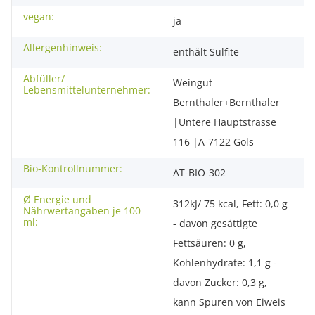
vegan:
ja
Allergenhinweis:
enthält Sulfite
Abfüller/
Weingut
Lebensmittelunternehmer:
Bernthaler+Bernthaler
|Untere Hauptstrasse
116 |A-7122 Gols
Bio-Kontrollnummer:
AT-BIO-302
Ø Energie und
312kJ/ 75 kcal, Fett: 0,0 g
Nährwertangaben je 100
ml:
- davon gesättigte
Fettsäuren: 0 g,
Kohlenhydrate: 1,1 g -
davon Zucker: 0,3 g,
kann Spuren von Eiweis