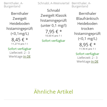
Bernthaler, A-
Schnabl, A-Weinviertel
Bernthaler, A-
Burgenland
Burgenland
Schnabl
Bernthaler
Bernthaler
Zweigelt Klassik
Zweigelt
Blaufränkisch
histamingeprüft
Heideboden
Heideboden
(unter 0,1 mg/l)
histamingeprüft
trocken
7,95 €
*
(<0,1mg/L)
histamingeprüft
10,60 € pro 1 l
(<0,1 mg/L)
8,45 €
*
Sofort verfügbar
8,95 €
*
11,27 € pro 1 l
Sofort verfügbar
11,93 € pro 1 l
Lieferzeit:
2 - 3
Sofort verfügbar
Werktage
In DE
Lieferzeit:
2 - 3
Werktage
In DE
Ähnliche Artikel