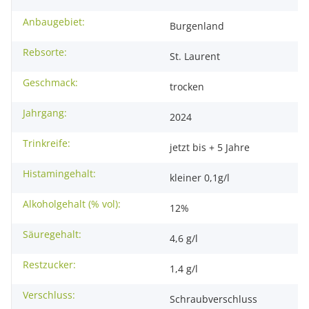
Anbaugebiet:
Burgenland
Rebsorte:
St. Laurent
Geschmack:
trocken
Jahrgang:
2024
Trinkreife:
jetzt bis + 5 Jahre
Histamingehalt:
kleiner 0,1g/l
Alkoholgehalt (% vol):
12%
Säuregehalt:
4,6 g/l
Restzucker:
1,4 g/l
Verschluss:
Schraubverschluss