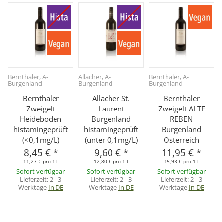
Bernthaler, A-
Allacher, A-
Bernthaler, A-
Burgenland
Burgenland
Burgenland
Bernthaler
Allacher St.
Bernthaler
Zweigelt
Laurent
Zweigelt ALTE
Heideboden
Burgenland
REBEN
histamingeprüft
histamingeprüft
Burgenland
(<0,1mg/L)
(unter 0,1mg/L)
Österreich
8,45 €
*
9,60 €
*
11,95 €
*
11,27 € pro 1 l
12,80 € pro 1 l
15,93 € pro 1 l
Sofort verfügbar
Sofort verfügbar
Sofort verfügbar
Lieferzeit:
2 - 3
Lieferzeit:
2 - 3
Lieferzeit:
2 - 3
Werktage
In DE
Werktage
In DE
Werktage
In DE