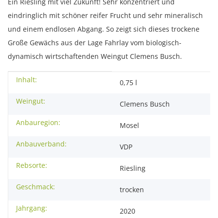
Ein Riesling mit viel Zukunft! Sehr konzentriert und
eindringlich mit schöner reifer Frucht und sehr mineralisch
und einem endlosen Abgang. So zeigt sich dieses trockene
Große Gewächs aus der Lage Fahrlay vom biologisch-
dynamisch wirtschaftenden Weingut Clemens Busch.
Inhalt:
Produkteigenschaft
Wert
0,75 l
Weingut:
Clemens Busch
Anbauregion:
Mosel
Anbauverband:
VDP
Rebsorte:
Riesling
Geschmack:
trocken
Jahrgang:
2020