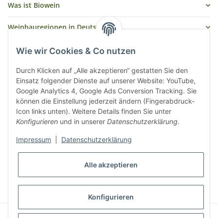
Was ist Biowein
Weinbauregionen in Deutschland
Weinbauregionen und Weinbaugebiete in Österreich
Wie wir Cookies & Co nutzen
Weiße Rebsorten
Durch Klicken auf „Alle akzeptieren“ gestatten Sie den
Einsatz folgender Dienste auf unserer Website: YouTube,
Google Analytics 4, Google Ads Conversion Tracking. Sie
Rote Rebsorten
können die Einstellung jederzeit ändern (Fingerabdruck-
Icon links unten). Weitere Details finden Sie unter
Konfigurieren
und in unserer
Datenschutzerklärung
.
Impressum
|
Datenschutzerklärung
Alle akzeptieren
* Alle Preise inkl. gesetzlicher USt., zzgl.
Versand
Konfigurieren
© biowein-erlesen.de