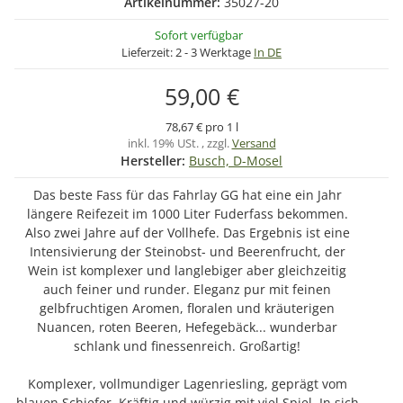
Artikelnummer:
35027-20
Sofort verfügbar
Lieferzeit:
2 - 3 Werktage
In DE
59,00 €
78,67 € pro 1 l
inkl. 19% USt. , zzgl.
Versand
Hersteller:
Busch, D-Mosel
Das beste Fass für das Fahrlay GG hat eine ein Jahr
längere Reifezeit im 1000 Liter Fuderfass bekommen.
Also zwei Jahre auf der Vollhefe. Das Ergebnis ist eine
Intensivierung der Steinobst- und Beerenfrucht, der
Wein ist komplexer und langlebiger aber gleichzeitig
auch feiner und runder. Eleganz pur mit feinen
gelbfruchtigen Aromen, floralen und kräuterigen
Nuancen, roten Beeren, Hefegebäck... wunderbar
schlank und finessenreich. Großartig!
Komplexer, vollmundiger Lagenriesling, geprägt vom
blauen Schiefer. Kräftig und würzig mit viel Spiel. In sich