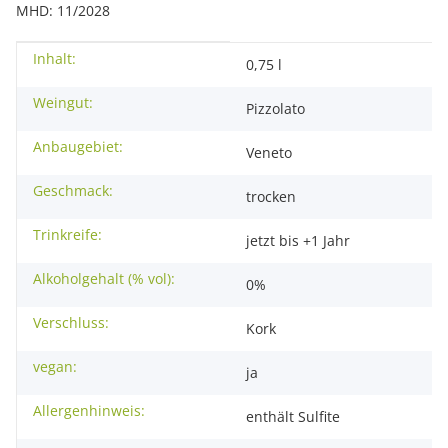
MHD: 11/2028
Inhalt:
Produkteigenschaft
Wert
0,75 l
Weingut:
Pizzolato
Anbaugebiet:
Veneto
Geschmack:
trocken
Trinkreife:
jetzt bis +1 Jahr
Alkoholgehalt (% vol):
0%
Verschluss:
Kork
vegan:
ja
Allergenhinweis:
enthält Sulfite