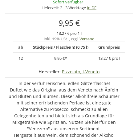
Sofort verfügbar
Lieferzeit:
2 - 3 Werktage
In DE
9,95 €
13,27 € pro 1 l
inkl. 19% USt. , zzgl.
Versand
ab
Stückpreis / Flasche(n) (0,75 l)
Grundpreis
12
9,95 €
*
13,27 € pro l
Hersteller:
Pizzolato, I-Veneto
In der verführerischen, edlen Glitzerflasche!
Duftet wie das Original aus dem Veneto nach Äpfeln
und Blüten und Blumen. Dieser alkohlfreie Schäumer
mit seiner erfrischenden Perlage ist eine gute
Alternative zu Prosecco, schmeckt zu allen
Gelegenheiten und bietet sich als Grundlage für
Mixgetränke wie Spritz an. Nutzen Sie hierfür den
"Venezero" aus unserem Sortiment.
Hergestellt aus Wein, dem schonend der Alkohol