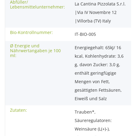
Abfüller/
La Cantina Pizzolata S.r.l.
Lebensmittelunternehmer:
|Via IV Novembre 12
|Villorba (TV) Italy
Bio-Kontrollnummer:
IT-BIO-005
Ø Energie und
Energiegehalt: 65kJ/ 16
Nährwertangaben je 100
ml:
kcal, Kohlenhydrate: 3,6
g, davon Zucker: 3,0 g,
enthält geringfügige
Mengen von Fett,
gesättigten Fettsäuren,
Eiweiß und Salz
Zutaten:
Trauben*,
Säureregulatoren:
Weinsäure (L(+)-),