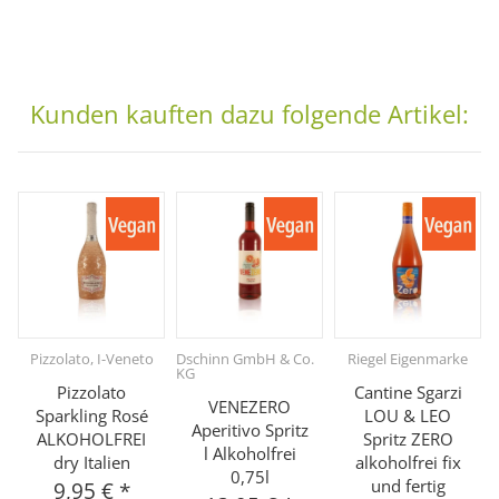
Kunden kauften dazu folgende Artikel:
Pizzolato, I-Veneto
Dschinn GmbH & Co.
Riegel Eigenmarke
KG
Pizzolato
Cantine Sgarzi
VENEZERO
Sparkling Rosé
LOU & LEO
Aperitivo Spritz
ALKOHOLFREI
Spritz ZERO
l Alkoholfrei
dry Italien
alkoholfrei fix
0,75l
und fertig
9,95 €
*