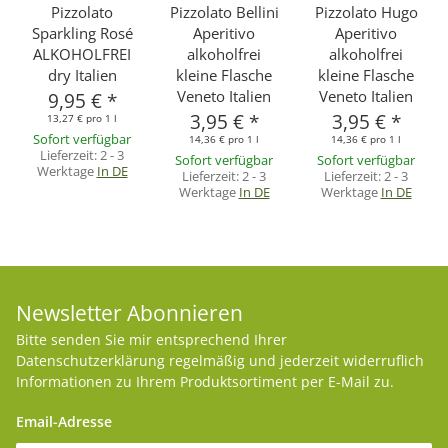
Pizzolato
Pizzolato Bellini
Pizzolato Hugo
Sparkling Rosé
Aperitivo
Aperitivo
ALKOHOLFREI
alkoholfrei
alkoholfrei
dry Italien
kleine Flasche
kleine Flasche
Veneto Italien
Veneto Italien
9,95 €
*
3,95 €
*
3,95 €
*
13,27 € pro 1 l
Sofort verfügbar
14,36 € pro 1 l
14,36 € pro 1 l
Lieferzeit:
2 - 3
Sofort verfügbar
Sofort verfügbar
Werktage
In DE
Lieferzeit:
2 - 3
Lieferzeit:
2 - 3
Werktage
In DE
Werktage
In DE
Newsletter Abonnieren
Bitte senden Sie mir entsprechend Ihrer
Datenschutzerklärung
regelmäßig und jederzeit widerruflich
Informationen zu Ihrem Produktsortiment per E-Mail zu.
Email-Adresse