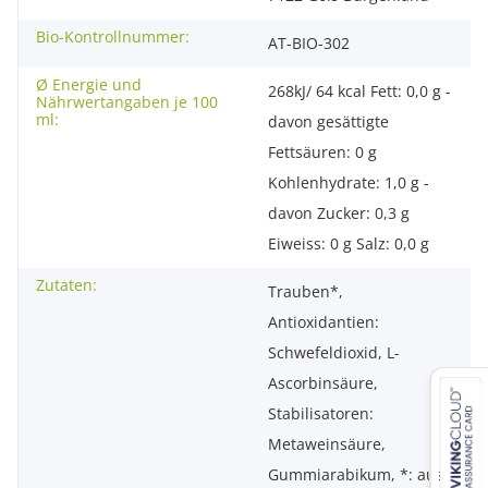
Bio-Kontrollnummer:
AT-BIO-302
Ø Energie und
268kJ/ 64 kcal Fett: 0,0 g -
Nährwertangaben je 100
ml:
davon gesättigte
Fettsäuren: 0 g
Kohlenhydrate: 1,0 g -
davon Zucker: 0,3 g
Eiweiss: 0 g Salz: 0,0 g
Zutaten:
Trauben*,
Antioxidantien:
Schwefeldioxid, L-
Ascorbinsäure,
Stabilisatoren:
Metaweinsäure,
Gummiarabikum, *: aus