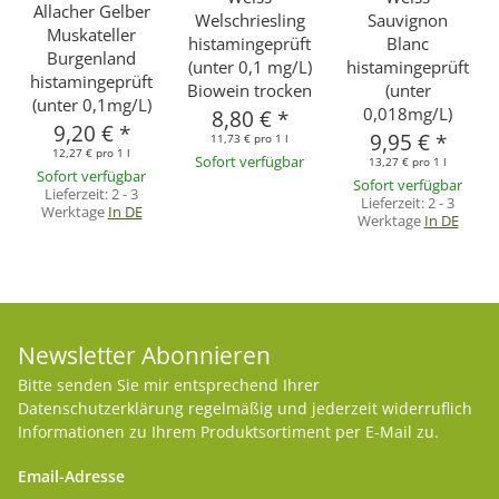
Allacher Gelber
Welschriesling
Sauvignon
Muskateller
histamingeprüft
Blanc
Burgenland
(unter 0,1 mg/L)
histamingeprüft
histamingeprüft
Biowein trocken
(unter
(unter 0,1mg/L)
0,018mg/L)
8,80 €
*
9,20 €
*
9,95 €
*
11,73 € pro 1 l
12,27 € pro 1 l
Sofort verfügbar
13,27 € pro 1 l
Sofort verfügbar
Sofort verfügbar
Lieferzeit:
2 - 3
Lieferzeit:
2 - 3
Werktage
In DE
Werktage
In DE
Newsletter Abonnieren
Bitte senden Sie mir entsprechend Ihrer
Datenschutzerklärung
regelmäßig und jederzeit widerruflich
Informationen zu Ihrem Produktsortiment per E-Mail zu.
Email-Adresse