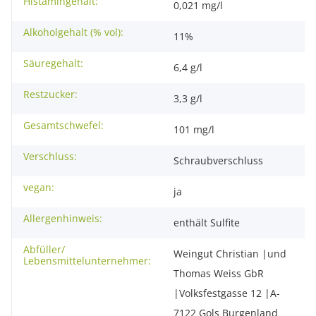
Histamingehalt:
0,021 mg/l
Alkoholgehalt (% vol):
11%
Säuregehalt:
6,4 g/l
Restzucker:
3,3 g/l
Gesamtschwefel:
101 mg/l
Verschluss:
Schraubverschluss
vegan:
ja
Allergenhinweis:
enthält Sulfite
Abfüller/
Weingut Christian |und
Lebensmittelunternehmer:
Thomas Weiss GbR
|Volksfestgasse 12 |A-
7122 Gols Burgenland