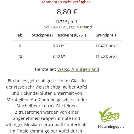
Momentan nicht verfügbar
8,80 €
11,73 € pro 1 l
inkl. 19% USt. , zzgl.
Versand
ab
Stückpreis / Flasche(n) (0,75 l)
Grundpreis
6
8,60 €
*
11,47 € pro l
12
8,40 €
*
11,20 € pro l
Hersteller:
Weiss, A-Burgenland
Ein helles gelb spiegelt sich im Glas. In
der Nase sehr vielschichtig, gelber Apfel
und Holunderblüten untermalt von
Mirabellen. Am Gaumen gesellt sich die
Stachelbeere dazu. Die feinen
Zitrusaromen werden von einer
angenehmen Grapefruitnote und
würziger Muskatelleraromatik untermalt.
Histamingepüft
Im Finale kommt gelber Apfel durch.