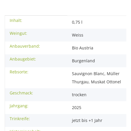
Inhalt:
Produkteigenschaft
Wert
0,75 l
Weingut:
Weiss
Anbauverband:
Bio Austria
Anbaugebiet:
Burgenland
Rebsorte:
Sauvignon Blanc, Müller
Thurgau, Muskat Ottonel
Geschmack:
trocken
Jahrgang:
2025
Trinkreife:
jetzt bis +1 Jahr