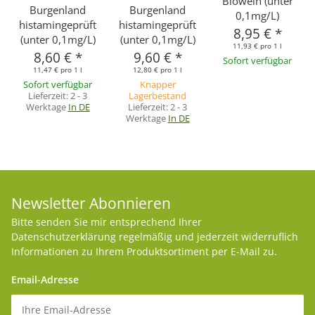
Biowein (unter
Burgenland
Burgenland
0,1mg/L)
histamingeprüft
histamingeprüft
8,95 €
*
(unter 0,1mg/L)
(unter 0,1mg/L)
11,93 € pro 1 l
8,60 €
*
9,60 €
*
Sofort verfügbar
11,47 € pro 1 l
12,80 € pro 1 l
Sofort verfügbar
Knapper
Lieferzeit:
2 - 3
Lagerbestand
Werktage
In DE
Lieferzeit:
2 - 3
Werktage
In DE
Newsletter Abonnieren
Bitte senden Sie mir entsprechend Ihrer
Datenschutzerklärung
regelmäßig und jederzeit widerruflich
Informationen zu Ihrem Produktsortiment per E-Mail zu.
Email-Adresse