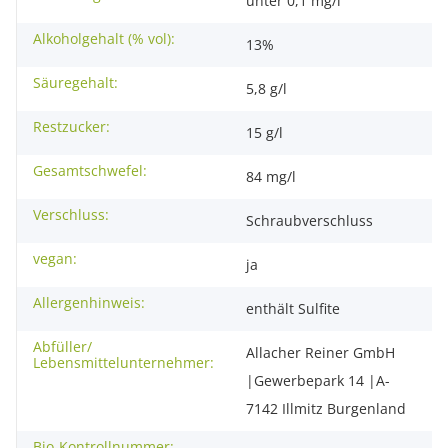
unter 0,1 mg/l
Alkoholgehalt (% vol):
13%
Säuregehalt:
5,8 g/l
Restzucker:
15 g/l
Gesamtschwefel:
84 mg/l
Verschluss:
Schraubverschluss
vegan:
ja
Allergenhinweis:
enthält Sulfite
Abfüller/
Allacher Reiner GmbH
Lebensmittelunternehmer:
|Gewerbepark 14 |A-
7142 Illmitz Burgenland
Bio-Kontrollnummer: