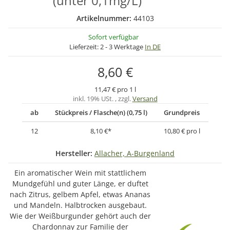
(unter 0,1mg/L)
Artikelnummer:
44103
Sofort verfügbar
Lieferzeit:
2 - 3 Werktage
In DE
8,60 €
11,47 € pro 1 l
inkl. 19% USt. , zzgl.
Versand
ab
Stückpreis / Flasche(n) (0,75 l)
Grundpreis
12
8,10 €
*
10,80 € pro l
Hersteller:
Allacher, A-Burgenland
Ein aromatischer Wein mit stattlichem
Mundgefühl und guter Länge, er duftet
nach Zitrus, gelbem Apfel, etwas Ananas
und Mandeln. Halbtrocken ausgebaut.
Wie der Weißburgunder gehört auch der
Chardonnay zur Familie der