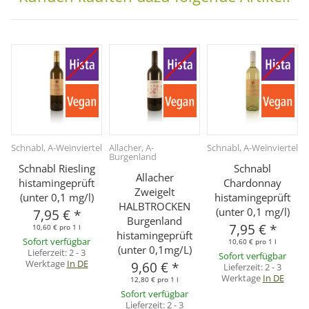
Schnabl, A-Weinviertel
Allacher, A-
Schnabl, A-Weinviertel
Burgenland
Schnabl Riesling
Schnabl
Allacher
histamingeprüft
Chardonnay
Zweigelt
(unter 0,1 mg/l)
histamingeprüft
HALBTROCKEN
(unter 0,1 mg/l)
7,95 €
*
Burgenland
7,95 €
*
10,60 € pro 1 l
histamingeprüft
Sofort verfügbar
10,60 € pro 1 l
(unter 0,1mg/L)
Lieferzeit:
2 - 3
Sofort verfügbar
Werktage
In DE
9,60 €
*
Lieferzeit:
2 - 3
Werktage
In DE
12,80 € pro 1 l
Sofort verfügbar
Lieferzeit:
2 - 3