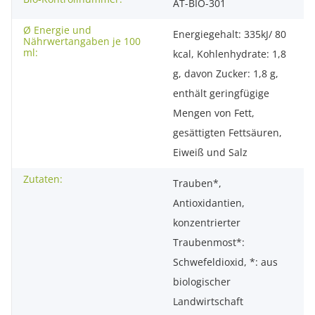
AT-BIO-301
Ø Energie und
Energiegehalt: 335kJ/ 80
Nährwertangaben je 100
ml:
kcal, Kohlenhydrate: 1,8
g, davon Zucker: 1,8 g,
enthält geringfügige
Mengen von Fett,
gesättigten Fettsäuren,
Eiweiß und Salz
Zutaten:
Trauben*,
Antioxidantien,
konzentrierter
Traubenmost*:
Schwefeldioxid, *: aus
biologischer
Landwirtschaft