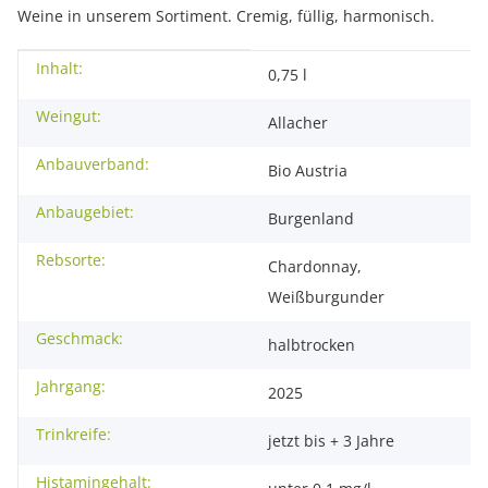
Weine in unserem Sortiment. Cremig, füllig, harmonisch.
Inhalt:
Produkteigenschaft
Wert
0,75 l
Weingut:
Allacher
Anbauverband:
Bio Austria
Anbaugebiet:
Burgenland
Rebsorte:
Chardonnay,
Weißburgunder
Geschmack:
halbtrocken
Jahrgang:
2025
Trinkreife:
jetzt bis + 3 Jahre
Histamingehalt: