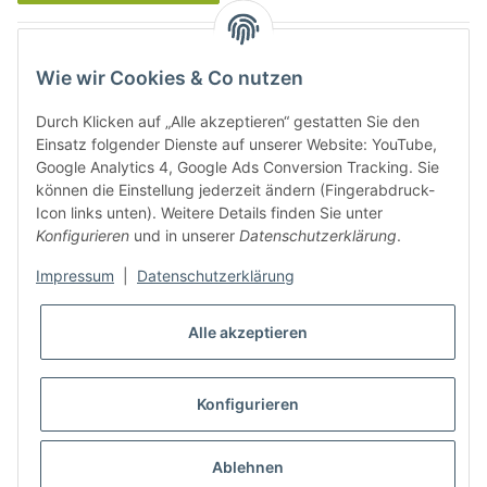
Was ist Biowein
Wie wir Cookies & Co nutzen
Weinbauregionen in Deutschland
Durch Klicken auf „Alle akzeptieren“ gestatten Sie den
Weinbauregionen und Weinbaugebiete in Österreich
Einsatz folgender Dienste auf unserer Website: YouTube,
Google Analytics 4, Google Ads Conversion Tracking. Sie
können die Einstellung jederzeit ändern (Fingerabdruck-
Weiße Rebsorten
Icon links unten). Weitere Details finden Sie unter
Konfigurieren
und in unserer
Datenschutzerklärung
.
Rote Rebsorten
Impressum
|
Datenschutzerklärung
Alle akzeptieren
Konfigurieren
* Alle Preise inkl. gesetzlicher USt., zzgl.
Versand
Ablehnen