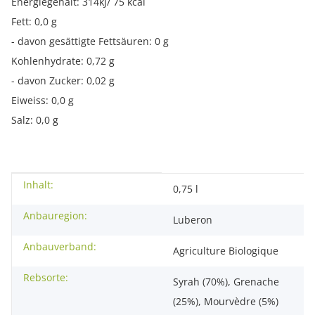
Energiegehalt: 314kJ/ 75 kcal
Fett: 0,0 g
- davon gesättigte Fettsäuren: 0 g
Kohlenhydrate: 0,72 g
- davon Zucker: 0,02 g
Eiweiss: 0,0 g
Salz: 0,0 g
Inhalt:
Produkteigenschaft
Wert
0,75 l
Anbauregion:
Luberon
Anbauverband:
Agriculture Biologique
Rebsorte:
Syrah (70%), Grenache
(25%), Mourvèdre (5%)