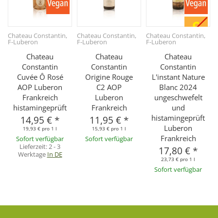
Chateau Constantin,
Chateau Constantin,
Chateau Constantin,
F-Luberon
F-Luberon
F-Luberon
Chateau
Chateau
Chateau
Constantin
Constantin
Constantin
Cuvée Ô Rosé
Origine Rouge
L'instant Nature
AOP Luberon
C2 AOP
Blanc 2024
Frankreich
Luberon
ungeschwefelt
histamingeprüft
Frankreich
und
histamingeprüft
14,95 €
*
11,95 €
*
Luberon
19,93 € pro 1 l
15,93 € pro 1 l
Frankreich
Sofort verfügbar
Sofort verfügbar
Lieferzeit:
2 - 3
17,80 €
*
Werktage
In DE
23,73 € pro 1 l
Sofort verfügbar