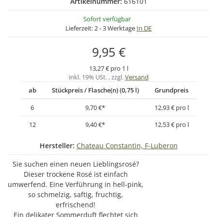
Artikelnummer:
616101
Sofort verfügbar
Lieferzeit:
2 - 3 Werktage
In DE
9,95 €
13,27 € pro 1 l
inkl. 19% USt. , zzgl.
Versand
ab
Stückpreis / Flasche(n) (0,75 l)
Grundpreis
6
9,70 €
*
12,93 € pro l
12
9,40 €
*
12,53 € pro l
Hersteller:
Chateau Constantin, F-Luberon
Sie suchen einen neuen Lieblingsrosé?
Dieser trockene Rosé ist einfach
umwerfend. Eine Verführung in hell-pink,
so schmelzig, saftig, fruchtig,
erfrischend!
Ein delikater Sommerduft flechtet sich