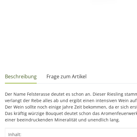
weitere Registerkarten anzeigen
Beschreibung
Frage zum Artikel
Der Name Felsterasse deutet es schon an. Dieser Riesling sta
verlangt der Rebe alles ab und ergibt einen intensiven Wein au
Der Wein sollte noch einige Jahre Zeit bekommen, da er sich ers
Das kräftig würzige Bouquet deutet schon das Aromenfeuerwerk
einer beeindruckenden Mineralität und unendlich lang.
Produkteigenschaft
Wert
Inhalt: