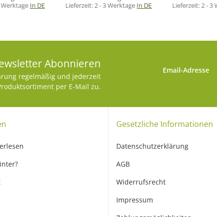
3 Werktage
In DE
Lieferzeit:
2 - 3 Werktage
In DE
Lieferzeit:
2 - 3
ewsletter Abonnieren
Email-Adresse
ärung
regelmäßig und jederzeit
Produktsortiment per E-Mail zu.
en
Gesetzliche Informationen
erlesen
Datenschutzerklärung
inter?
AGB
t
Widerrufsrecht
Impressum