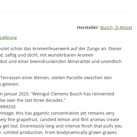
Hersteller:
Busch, D-Mosel
Lieferung
eutet schon das Aromenfeuerwerk auf der Zunge an. Dieser
nd, saftig und dicht, mit wunderbaren Aromen
obst und einer beeindruckenden Mineralität und unendlich
Terrassen einer kleinen, steilen Parzelle zwischen den
y gelesen.
 im Januar 2025: “Weingut Clemens Busch has reinvented
be over the last three decades.”
ERRASSE
intage, this has gigantic concentration yet remains very
ely fine grapefruit, candied lemon and flint aromas create
y get lost. Enormously long and intense finish that pulls you
ity. Limited production. From biodynamically grown grapes