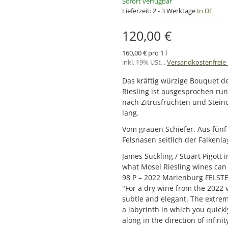
Sofort verfügbar
Lieferzeit:
2 - 3 Werktage
In DE
120,00 €
160,00 € pro 1 l
inkl. 19% USt. ,
Versandkostenfreie 
Das kräftig würzige Bouquet d
Riesling ist ausgesprochen ru
nach Zitrusfrüchten und Stein
lang.
Vom grauen Schiefer. Aus fünf 
Felsnasen seitlich der Falkenla
James Suckling / Stuart Pigott
what Mosel Riesling wines can 
98 P – 2022 Marienburg FELST
"For a dry wine from the 2022 v
subtle and elegant. The extrem
a labyrinth in which you quickl
along in the direction of infin