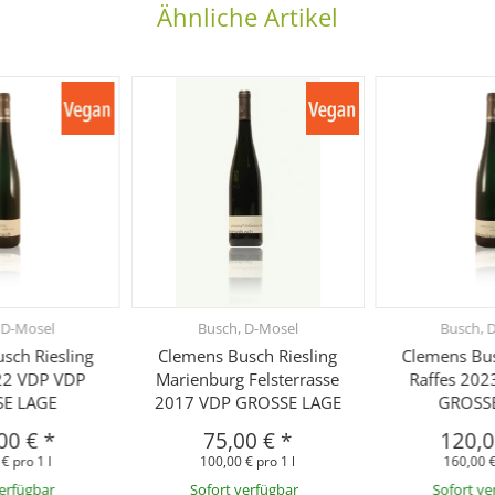
Ähnliche Artikel
 D-Mosel
Busch, D-Mosel
Busch, 
sch Riesling
Clemens Busch Riesling
Clemens Bus
22 VDP VDP
Marienburg Felsterrasse
Raffes 20
E LAGE
2017 VDP GROSSE LAGE
GROSS
00 €
*
75,00 €
*
120,
€ pro 1 l
100,00 € pro 1 l
160,00 €
verfügbar
Sofort verfügbar
Sofort ve