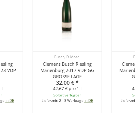
l
Busch, D-Mosel
B
esling
Clemens Busch Riesling
Cleme
023 VDP
Marienburg 2017 VDP GG
Marien
GROSSE LAGE
G
32,00 €
*
 l
42,67 € pro 1 l
4
ar
Sofort verfügbar
S
age
In DE
Lieferzeit:
2 - 3 Werktage
In DE
Lieferzei