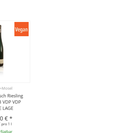
D-Mosel
ch Riesling
23 VDP VDP
E LAGE
00 €
*
 pro 1 l
rfügbar