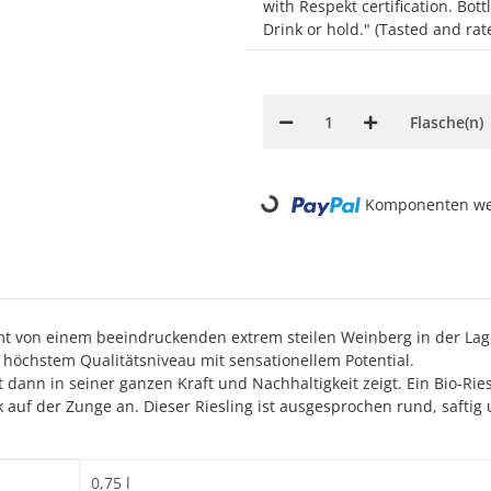
with Respekt certification. Bot
Drink or hold." (Tasted and ra
Flasche(n)
Loading...
Komponenten wer
mmt von einem beeindruckenden extrem steilen Weinberg in der Lag
f höchstem Qualitätsniveau mit sensationellem Potential.
t dann in seiner ganzen Kraft und Nachhaltigkeit zeigt. Ein Bio-Ri
 auf der Zunge an. Dieser Riesling ist ausgesprochen rund, saft
0,75 l