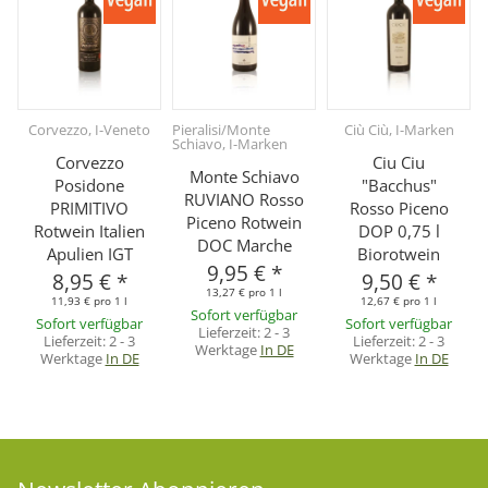
Corvezzo, I-Veneto
Pieralisi/Monte
Ciù Ciù, I-Marken
Schiavo, I-Marken
Corvezzo
Ciu Ciu
Monte Schiavo
Posidone
"Bacchus"
RUVIANO Rosso
PRIMITIVO
Rosso Piceno
Piceno Rotwein
Rotwein Italien
DOP 0,75 l
DOC Marche
Apulien IGT
Biorotwein
9,95 €
*
8,95 €
*
9,50 €
*
13,27 € pro 1 l
11,93 € pro 1 l
12,67 € pro 1 l
Sofort verfügbar
Sofort verfügbar
Sofort verfügbar
Lieferzeit:
2 - 3
Lieferzeit:
2 - 3
Lieferzeit:
2 - 3
Werktage
In DE
Werktage
In DE
Werktage
In DE