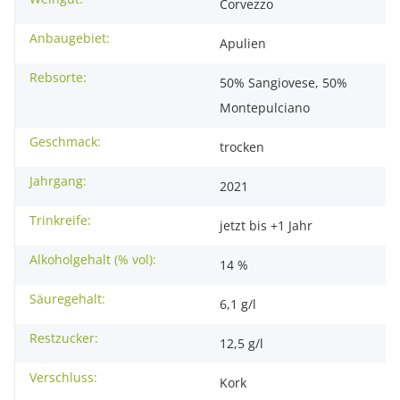
Corvezzo
Anbaugebiet:
Apulien
Rebsorte:
50% Sangiovese, 50%
Montepulciano
Geschmack:
trocken
Jahrgang:
2021
Trinkreife:
jetzt bis +1 Jahr
Alkoholgehalt (% vol):
14 %
Säuregehalt:
6,1 g/l
Restzucker:
12,5 g/l
Verschluss:
Kork