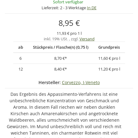
Sofort verfügbar
Lieferzeit:
2 - 3 Werktage
In DE
8,95 €
11,93 € pro 1 l
inkl. 19% USt. , zzgl.
Versand
ab
Stückpreis / Flasche(n) (0,75 l)
Grundpreis
6
8,70 €
*
11,60 € pro l
12
8,40 €
*
11,20 € pro l
Hersteller:
Corvezzo, I-Veneto
Das Ergebnis des Appassimento-Verfahrens ist eine
unbeschreibliche Konzentration von Geschmack und
Aroma. In diesem Fall riechen wir neben dunklen
Kirschen auch Amarenakirschen und angetrocknete
Waldbeeren, alles umschmeichelt von verschiedenen
Gewürzen. Im Mund unbeschreiblich voll und reich mit
weichen Tanninen, ein charmanter Rotwein mit viel