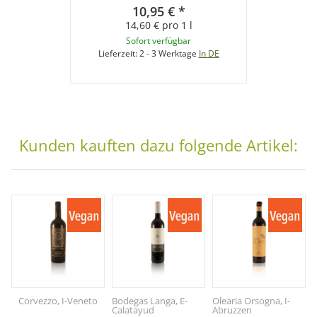
10,95 €
*
14,60 € pro 1 l
Sofort verfügbar
Lieferzeit:
2 - 3 Werktage
In DE
Kunden kauften dazu folgende Artikel:
Corvezzo, I-Veneto
Bodegas Langa, E-
Olearia Orsogna, I-
Calatayud
Abruzzen