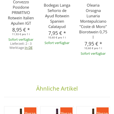
Corvezzo
Bodegas Langa
Olearia
Posidone
Señorio de
Orsogna
PRIMITIVO
Ayud Rotwein
Lunaria
Rotwein Italien
Spanien
Montepulciano
Apulien IGT
Calatayud
"Coste di Moro"
8,95 €
*
Biorotwein 0,75
7,95 €
*
11,93 € pro 1 l
l
10,60 € pro 1 l
Sofort verfügbar
Sofort verfügbar
7,95 €
*
Lieferzeit:
2 - 3
Werktage
In DE
10,60 € pro 1 l
Sofort verfügbar
Ähnliche Artikel