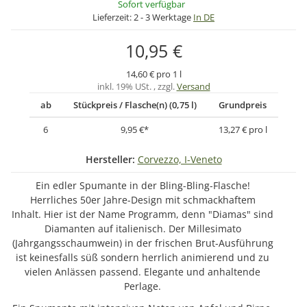
Sofort verfügbar
Lieferzeit:
2 - 3 Werktage
In DE
10,95 €
14,60 € pro 1 l
inkl. 19% USt. , zzgl.
Versand
ab
Stückpreis / Flasche(n) (0,75 l)
Grundpreis
6
9,95 €
*
13,27 € pro l
Hersteller:
Corvezzo, I-Veneto
Ein edler Spumante in der Bling-Bling-Flasche!
Herrliches 50er Jahre-Design mit schmackhaftem
Inhalt. Hier ist der Name Programm, denn "Diamas" sind
Diamanten auf italienisch. Der Millesimato
(Jahrgangsschaumwein) in der frischen Brut-Ausführung
ist keinesfalls süß sondern herrlich animierend und zu
vielen Anlässen passend. Elegante und anhaltende
Perlage.