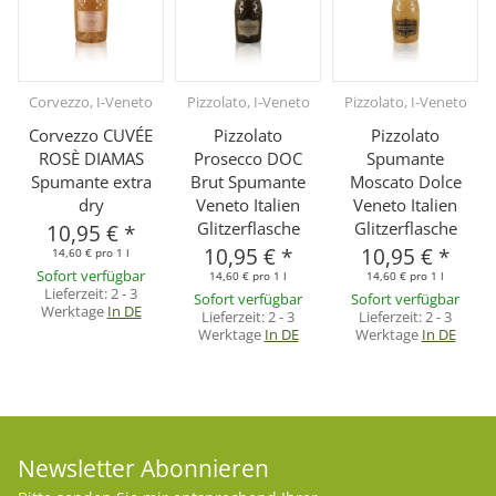
Corvezzo, I-Veneto
Pizzolato, I-Veneto
Pizzolato, I-Veneto
Corvezzo CUVÉE
Pizzolato
Pizzolato
ROSÈ DIAMAS
Prosecco DOC
Spumante
Spumante extra
Brut Spumante
Moscato Dolce
dry
Veneto Italien
Veneto Italien
Glitzerflasche
Glitzerflasche
10,95 €
*
10,95 €
*
10,95 €
*
14,60 € pro 1 l
Sofort verfügbar
14,60 € pro 1 l
14,60 € pro 1 l
Lieferzeit:
2 - 3
Sofort verfügbar
Sofort verfügbar
Werktage
In DE
Lieferzeit:
2 - 3
Lieferzeit:
2 - 3
Werktage
In DE
Werktage
In DE
Newsletter Abonnieren