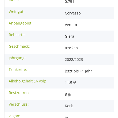
Produkteigenschaft
Wert
0,75 l
Weingut:
Corvezzo
Anbaugebiet:
Veneto
Rebsorte:
Glera
Geschmack:
trocken
Jahrgang:
2022/2023
Trinkreife:
jetzt bis +1 Jahr
Alkoholgehalt (% vol):
11,5 %
Restzucker:
8 g/l
Verschluss:
Kork
vegan:
ja