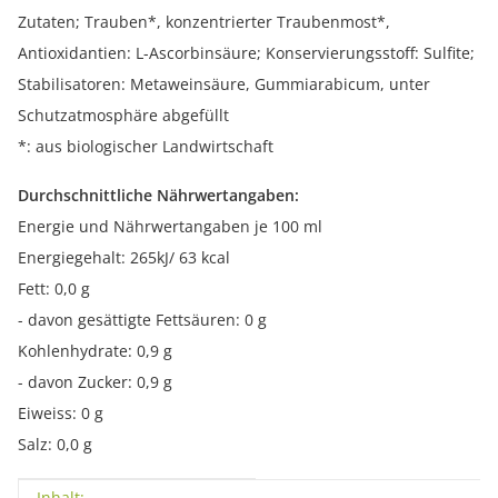
Zutaten; Trauben*, konzentrierter Traubenmost*,
Antioxidantien: L-Ascorbinsäure; Konservierungsstoff: Sulfite;
Stabilisatoren: Metaweinsäure, Gummiarabicum, unter
Schutzatmosphäre abgefüllt
*: aus biologischer Landwirtschaft
Durchschnittliche Nährwertangaben:
Energie und Nährwertangaben je 100 ml
Energiegehalt: 265kJ/ 63 kcal
Fett: 0,0 g
- davon gesättigte Fettsäuren: 0 g
Kohlenhydrate: 0,9 g
- davon Zucker: 0,9 g
Eiweiss: 0 g
Salz: 0,0 g
Inhalt: