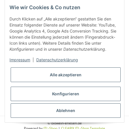
Wie wir Cookies & Co nutzen
Weinbauregionen in Deutschland
Durch Klicken auf „Alle akzeptieren“ gestatten Sie den
Weinbauregionen und Weinbaugebiete in Österreich
Einsatz folgender Dienste auf unserer Website: YouTube,
Google Analytics 4, Google Ads Conversion Tracking. Sie
können die Einstellung jederzeit ändern (Fingerabdruck-
Weiße Rebsorten
Icon links unten). Weitere Details finden Sie unter
Konfigurieren
und in unserer
Datenschutzerklärung
.
Rote Rebsorten
Impressum
|
Datenschutzerklärung
Alle akzeptieren
Konfigurieren
* Alle Preise inkl. gesetzlicher USt., zzgl.
Versand
Ablehnen
© biowein-erlesen.de
Powered by
JTL-Shop
|
CLEARIX JTL-Shop Template