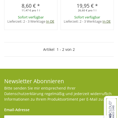
8,60 €
*
19,95 €
*
11,47 € pro 1 l
26,60 € pro 1 l
Sofort verfügbar
Sofort verfügbar
Lieferzeit:
2 - 3 Werktage
In DE
Lieferzeit:
2 - 3 Werktage
In DE
Artikel
1
-
2
von
2
Newsletter Abonnieren
Bitte senden Sie mir entsprechend Ihrer
Datenschutzerklärung
regelmäßig und jederzeit widerruflich
Informationen zu Ihrem Produktsortiment per E-Mail zu.
Email-Adresse