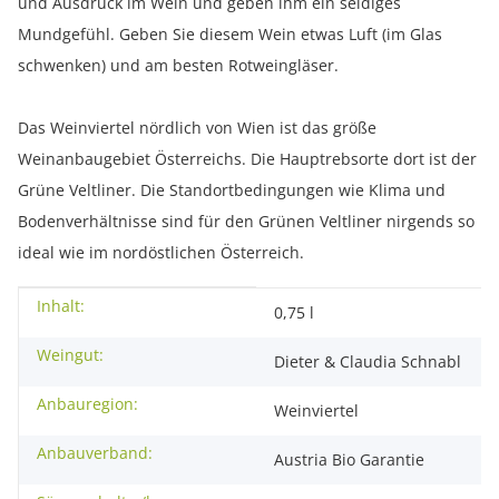
und Ausdruck im Wein und geben ihm ein seidiges
Mundgefühl. Geben Sie diesem Wein etwas Luft (im Glas
schwenken) und am besten Rotweingläser.
Das Weinviertel nördlich von Wien ist das größe
Weinanbaugebiet Österreichs. Die Hauptrebsorte dort ist der
Grüne Veltliner. Die Standortbedingungen wie Klima und
Bodenverhältnisse sind für den Grünen Veltliner nirgends so
ideal wie im nordöstlichen Österreich.
Inhalt:
Produkteigenschaft
Wert
0,75 l
Weingut:
Dieter & Claudia Schnabl
Anbauregion:
Weinviertel
Anbauverband:
Austria Bio Garantie