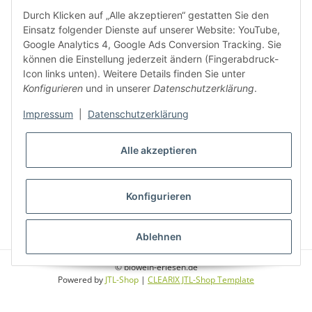
Durch Klicken auf „Alle akzeptieren“ gestatten Sie den
Weinbauregionen und Weinbaugebiete in Österreich
Einsatz folgender Dienste auf unserer Website: YouTube,
Google Analytics 4, Google Ads Conversion Tracking. Sie
können die Einstellung jederzeit ändern (Fingerabdruck-
Weiße Rebsorten
Icon links unten). Weitere Details finden Sie unter
Konfigurieren
und in unserer
Datenschutzerklärung
.
Rote Rebsorten
Impressum
|
Datenschutzerklärung
Alle akzeptieren
Konfigurieren
* Alle Preise inkl. gesetzlicher USt., zzgl.
Versand
Ablehnen
© biowein-erlesen.de
Powered by
JTL-Shop
|
CLEARIX JTL-Shop Template