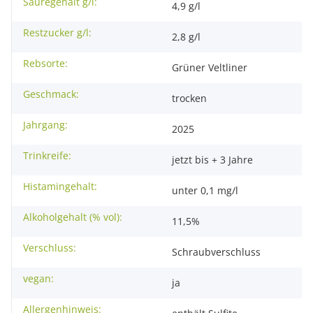
Säuregehalt g/l:
4,9 g/l
Restzucker g/l:
2,8 g/l
Rebsorte:
Grüner Veltliner
Geschmack:
trocken
Jahrgang:
2025
Trinkreife:
jetzt bis + 3 Jahre
Histamingehalt:
unter 0,1 mg/l
Alkoholgehalt (% vol):
11,5%
Verschluss:
Schraubverschluss
vegan:
ja
Allergenhinweis: