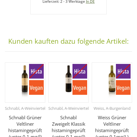
Lieferzeit:
2 - 3 Werktage
In DE
Kunden kauften dazu folgende Artikel:
Schnabl, A-Weinviertel
Schnabl, A-Weinviertel
Weiss, A-Burgenland
S
Schnabl Grüner
Schnabl
Weiss Grüner
Veltliner
Zweigelt Klassik
Veltliner
histamingeprüft
histamingeprüft
histamingeprüft
(unter 0,1 mg/l)
(unter 0,1 mg/l)
(unter 0,1mg/L)