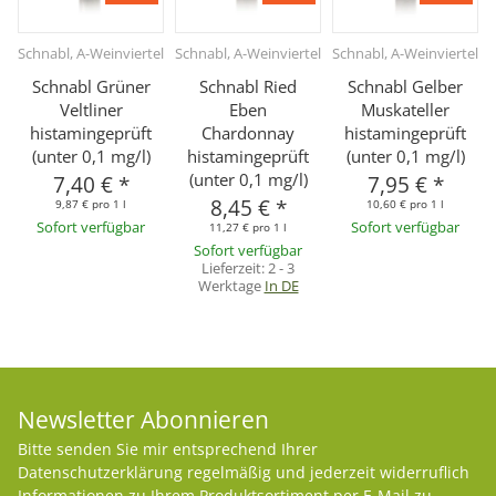
Schnabl, A-Weinviertel
Schnabl, A-Weinviertel
Schnabl, A-Weinviertel
Schnabl Grüner
Schnabl Ried
Schnabl Gelber
Veltliner
Eben
Muskateller
histamingeprüft
Chardonnay
histamingeprüft
(unter 0,1 mg/l)
histamingeprüft
(unter 0,1 mg/l)
(unter 0,1 mg/l)
7,40 €
*
7,95 €
*
8,45 €
*
9,87 € pro 1 l
10,60 € pro 1 l
Sofort verfügbar
Sofort verfügbar
11,27 € pro 1 l
Sofort verfügbar
Lieferzeit:
2 - 3
Werktage
In DE
Newsletter Abonnieren
Bitte senden Sie mir entsprechend Ihrer
Datenschutzerklärung
regelmäßig und jederzeit widerruflich
Informationen zu Ihrem Produktsortiment per E-Mail zu.