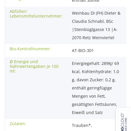
enthält Sulfite
Abfüller/
Weinbau DI (FH) Dieter &
Lebensmittelunternehmer:
Claudia Schnabl, BSc
|Steinbüglgasse 13 |A-
2070 Retz Weinviertel
Bio-Kontrollnummer:
AT-BIO-301
Ø Energie und
Energiegehalt: 289kJ/ 69
Nährwertangaben je 100
ml:
kcal, Kohlenhydrate: 1,0
g, davon Zucker: 0,2 g,
enthält geringfügige
Mengen von Fett,
gesättigten Fettsäuren,
Eiweiß und Salz
Zutaten:
Trauben*,