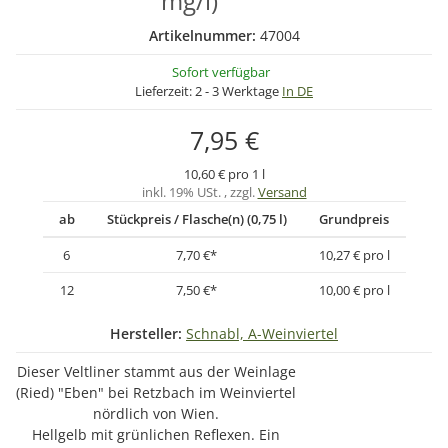
mg/l)
Artikelnummer:
47004
Sofort verfügbar
Lieferzeit:
2 - 3 Werktage
In DE
7,95 €
10,60 € pro 1 l
inkl. 19% USt. , zzgl.
Versand
ab
Stückpreis / Flasche(n) (0,75 l)
Grundpreis
6
7,70 €
*
10,27 € pro l
12
7,50 €
*
10,00 € pro l
Hersteller:
Schnabl, A-Weinviertel
Dieser Veltliner stammt aus der Weinlage
(Ried) "Eben" bei Retzbach im Weinviertel
nördlich von Wien.
Hellgelb mit grünlichen Reflexen. Ein