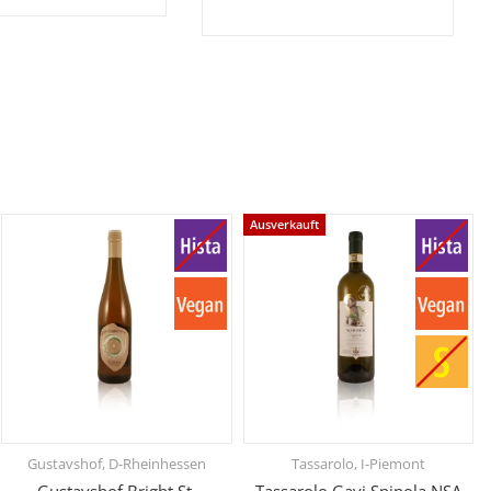
Ausverkauft
Gustavshof, D-Rheinhessen
Tassarolo, I-Piemont
Gustavshof Bright St.
Tassarolo Gavi Spinola NSA