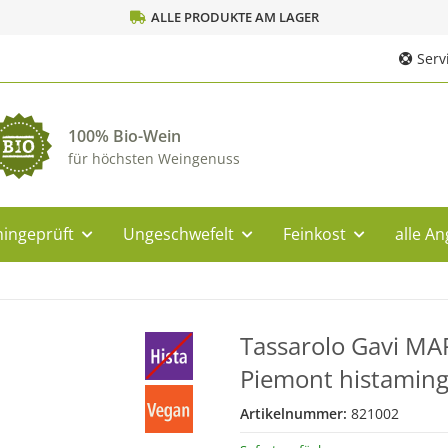
ALLE PRODUKTE AM LAGER
Servi
100% Bio-Wein
für höchsten Weingenuss
ingeprüft
Ungeschwefelt
Feinkost
alle A
Tassarolo Gavi MA
Piemont histaming
Artikelnummer:
821002