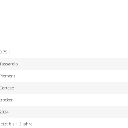
0,75 l
Tassarolo
Piemont
Cortese
trocken
2024
jetzt bis + 3 Jahre