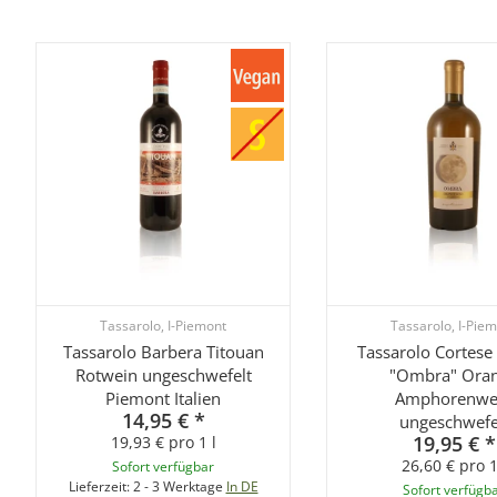
Tassarolo, I-Piemont
Tassarolo, I-Pie
Tassarolo Barbera Titouan
Tassarolo Cortese 
Rotwein ungeschwefelt
"Ombra" Ora
Piemont Italien
Amphorenwe
14,95 €
*
ungeschwefe
19,95 €
*
19,93 € pro 1 l
26,60 € pro 1
Sofort verfügbar
Lieferzeit:
2 - 3 Werktage
In DE
Sofort verfügb