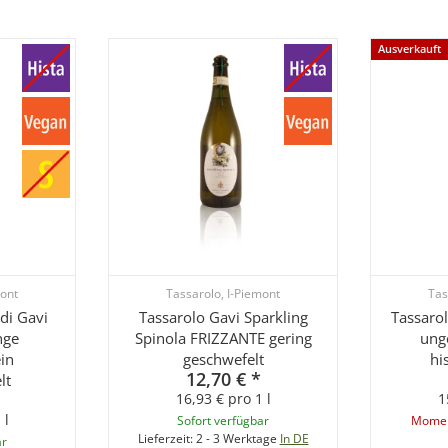
Ausverkauft
mont
Tassarolo, I-Piemont
Tas
di Gavi
Tassarolo Gavi Sparkling
Tassaro
nge
Spinola FRIZZANTE gering
ung
in
geschwefelt
hi
12,70 €
*
lt
16,93 € pro 1 l
1
 l
Sofort verfügbar
Moment
Lieferzeit:
2 - 3 Werktage
In DE
ar