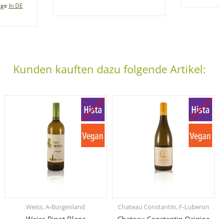
age
In DE
Kunden kauften dazu folgende Artikel:
Weiss, A-Burgenland
Chateau Constantin, F-Luberon
Weiss Pinot Blanc
Chateau Constantin Origine