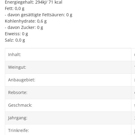
Energiegehalt: 294kJ/ 71 kcal
Fett: 0,0 g
- davon gesättigte Fettsäuren: 0 g
Kohlenhydrate: 0,6 g
- davon Zucker: 0 g
Eiweiss: 0 g
Salz: 0,0 g
Produkteigenschaft
Wert
Inhalt:
Weingut:
Anbaugebiet:
Rebsorte:
Geschmack:
Jahrgang:
Trinkreife: