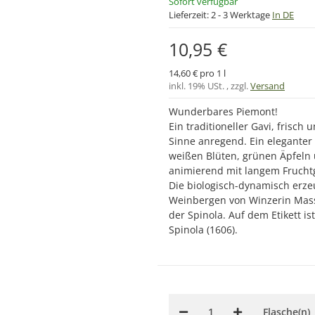
Sofort verfügbar
Lieferzeit:
2 - 3 Werktage
In DE
10,95 €
14,60 € pro 1 l
inkl. 19% USt. , zzgl.
Versand
Wunderbares Piemont!
Ein traditioneller Gavi, frisch
Sinne anregend. Ein eleganter
weißen Blüten, grünen Äpfeln
animierend mit langem Fruch
Die biologisch-dynamisch erz
Weinbergen von Winzerin Mass
der Spinola. Auf dem Etikett i
Spinola (1606).
Flasche(n)