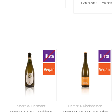
Lieferzeit:
2 - 3 Werkt
Tassarolo, I-Piemont
Hemer, D-Rheinhessen
Tassarolo Gavi Sparkling
Hemer Grauer Burgunder