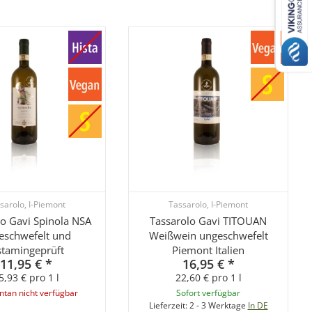
sarolo, I-Piemont
Tassarolo, I-Piemont
lo Gavi Spinola NSA
Tassarolo Gavi TITOUAN
eschwefelt und
Weißwein ungeschwefelt
stamingeprüft
Piemont Italien
11,95 €
*
16,95 €
*
5,93 € pro 1 l
22,60 € pro 1 l
an nicht verfügbar
Sofort verfügbar
Lieferzeit:
2 - 3 Werktage
In DE