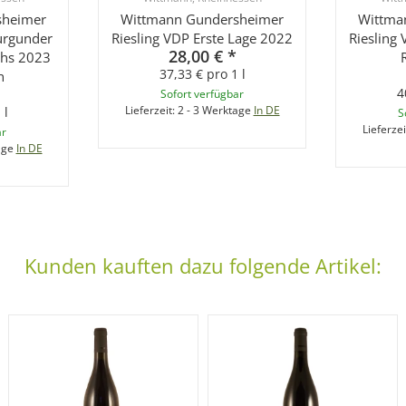
sheimer
Wittmann Gundersheimer
Wittma
urgunder
Riesling VDP Erste Lage 2022
Riesling
28,00 €
*
hs 2023
37,33 € pro 1 l
n
4
Sofort verfügbar
Lieferzeit:
2 - 3 Werktage
In DE
 l
S
Lieferzei
ar
age
In DE
Kunden kauften dazu folgende Artikel: