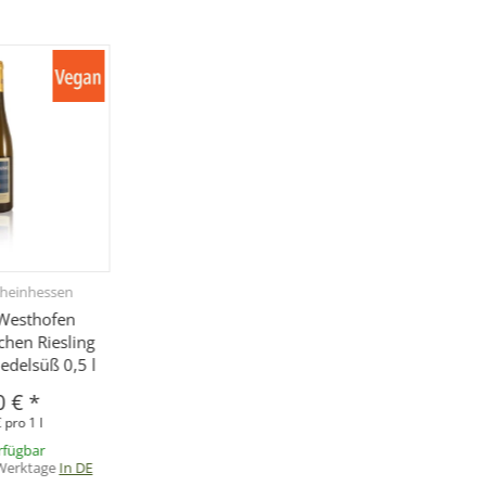
heinhessen
Westhofen
hen Riesling
edelsüß 0,5 l
0 €
*
 pro 1 l
rfügbar
 Werktage
In DE