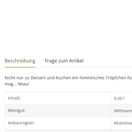
weitere Registerkarten anzeigen
Beschreibung
Frage zum Artikel
Nicht nur zu Dessert und Kuchen ein himmlisches Tröpfchen für 
mag... Miau!
Produkteigenschaft
Wert
Inhalt:
0,50 l
Weingut:
Wittman
Anbauregion:
Rheinhe