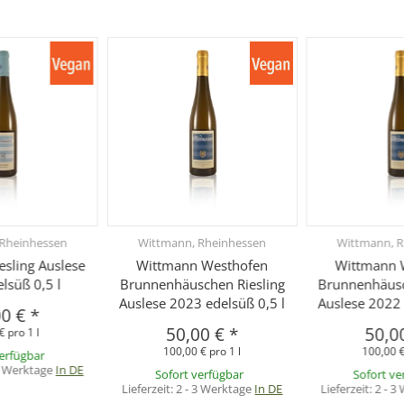
 Rheinhessen
Wittmann, Rheinhessen
Wittmann, R
esling Auslese
Wittmann Westhofen
Wittmann 
lsüß 0,5 l
Brunnenhäuschen Riesling
Brunnenhäusc
Auslese 2023 edelsüß 0,5 l
Auslese 2022 
00 €
*
50,00 €
*
50,0
€ pro 1 l
100,00 € pro 1 l
100,00 €
verfügbar
3 Werktage
In DE
Sofort verfügbar
Sofort ve
Lieferzeit:
2 - 3 Werktage
In DE
Lieferzeit:
2 - 3