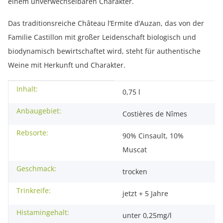
einem unverwechselbaren Charakter.
Das traditionsreiche Château l’Ermite d’Auzan, das von der
Familie Castillon mit großer Leidenschaft biologisch und
biodynamisch bewirtschaftet wird, steht für authentische
Weine mit Herkunft und Charakter.
Inhalt:
Produkteigenschaft
Wert
0,75 l
Anbaugebiet:
Costières de Nîmes
Rebsorte:
90% Cinsault, 10%
Muscat
Geschmack:
trocken
Trinkreife:
jetzt + 5 Jahre
Histamingehalt:
unter 0,25mg/l