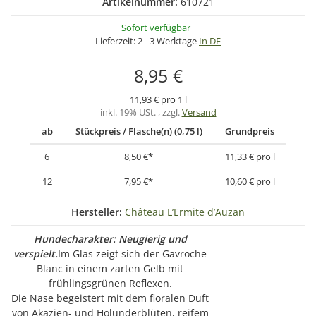
Artikelnummer:
610721
Sofort verfügbar
Lieferzeit:
2 - 3 Werktage
In DE
8,95 €
11,93 € pro 1 l
inkl. 19% USt. , zzgl.
Versand
ab
Stückpreis / Flasche(n) (0,75 l)
Grundpreis
6
8,50 €
*
11,33 € pro l
12
7,95 €
*
10,60 € pro l
Hersteller:
Château L’Ermite d’Auzan
Hundecharakter: Neugierig und
verspielt.
Im Glas zeigt sich der Gavroche
Blanc in einem zarten Gelb mit
frühlingsgrünen Reflexen.
Die Nase begeistert mit dem floralen Duft
von Akazien- und Holunderblüten, reifem