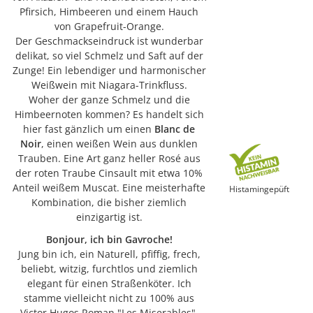
Pfirsich, Himbeeren und einem Hauch
von Grapefruit-Orange.
Der Geschmackseindruck ist wunderbar
delikat, so viel Schmelz und Saft auf der
Zunge! Ein lebendiger und harmonischer
Weißwein mit Niagara-Trinkfluss.
Woher der ganze Schmelz und die
Himbeernoten kommen? Es handelt sich
hier fast gänzlich um einen
Blanc de
Noir
, einen weißen Wein aus dunklen
Trauben. Eine Art ganz heller Rosé aus
der roten Traube Cinsault mit etwa 10%
Anteil weißem Muscat. Eine meisterhafte
Histamingepüft
Kombination, die bisher ziemlich
einzigartig ist.
Bonjour, ich bin Gavroche!
Jung bin ich, ein Naturell, pfiffig, frech,
beliebt, witzig, furchtlos und ziemlich
elegant für einen Straßenköter. Ich
stamme vielleicht nicht zu 100% aus
Victor Hugos Roman "Les Miserables",