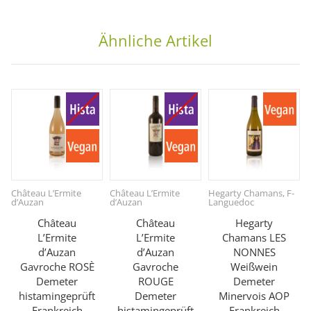
Ähnliche Artikel
Château L’Ermite
Château L’Ermite
Hegarty Chamans, F-
d’Auzan
d’Auzan
Languedoc
Château
Château
Hegarty
L’Ermite
L’Ermite
Chamans LES
d’Auzan
d’Auzan
NONNES
Gavroche ROSÈ
Gavroche
Weißwein
Demeter
ROUGE
Demeter
histamingeprüft
Demeter
Minervois AOP
Frankreich
histamingeprüft
Frankreich