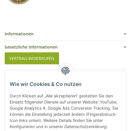
Informationen
Gesetzliche Informationen
VERTRAG WIDERRUFEN
Was ist Biowein
Wie wir Cookies & Co nutzen
Weinbauregionen in Deutschland
Durch Klicken auf „Alle akzeptieren“ gestatten Sie den
Weinbauregionen und Weinbaugebiete in Österreich
Einsatz folgender Dienste auf unserer Website: YouTube,
Google Analytics 4, Google Ads Conversion Tracking. Sie
können die Einstellung jederzeit ändern (Fingerabdruck-
Weiße Rebsorten
Icon links unten). Weitere Details finden Sie unter
Konfigurieren
und in unserer
Datenschutzerklärung
.
Rote Rebsorten