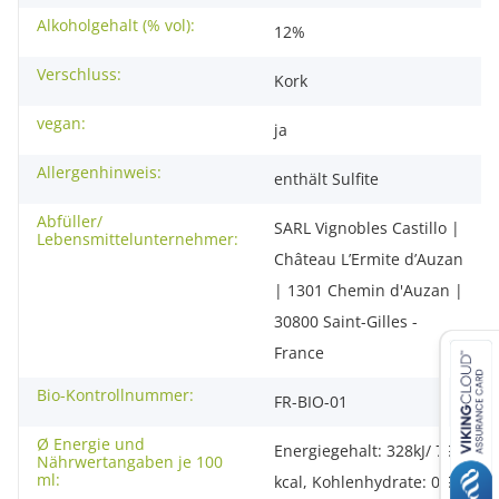
Alkoholgehalt (% vol):
12%
Verschluss:
Kork
vegan:
ja
Allergenhinweis:
enthält Sulfite
Abfüller/
SARL Vignobles Castillo |
Lebensmittelunternehmer:
Château L’Ermite d’Auzan
| 1301 Chemin d'Auzan |
30800 Saint-Gilles -
France
Bio-Kontrollnummer:
FR-BIO-01
Ø Energie und
Energiegehalt: 328kJ/ 79
Nährwertangaben je 100
ml:
kcal, Kohlenhydrate: 0,9