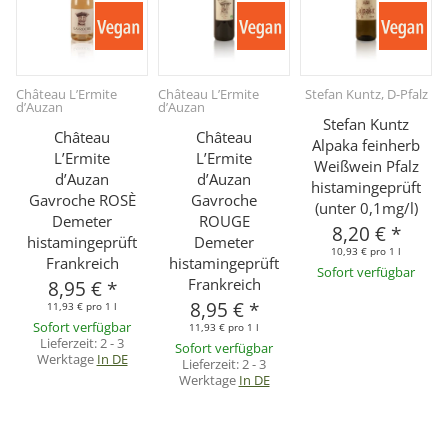
Château L’Ermite
Château L’Ermite
Stefan Kuntz, D-Pfalz
d’Auzan
d’Auzan
Stefan Kuntz
Château
Château
Alpaka feinherb
L’Ermite
L’Ermite
Weißwein Pfalz
d’Auzan
d’Auzan
histamingeprüft
Gavroche ROSÈ
Gavroche
(unter 0,1mg/l)
Demeter
ROUGE
8,20 €
*
histamingeprüft
Demeter
10,93 € pro 1 l
Frankreich
histamingeprüft
Sofort verfügbar
Frankreich
8,95 €
*
8,95 €
*
11,93 € pro 1 l
Sofort verfügbar
11,93 € pro 1 l
Lieferzeit:
2 - 3
Sofort verfügbar
Werktage
In DE
Lieferzeit:
2 - 3
Werktage
In DE