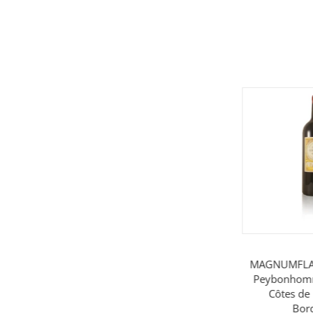
MAGNUMFLAS
Peybonhomm
Côtes de
Bor