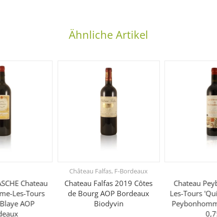
Ähnliche Artikel
Château Falfas, F-Bordeaux
CHE Chateau
Chateau Falfas 2019 Côtes
Chateau Pe
e-Les-Tours
de Bourg AOP Bordeaux
Les-Tours 'Qu
 Blaye AOP
Biodyvin
Peybonhomm
deaux
0,7