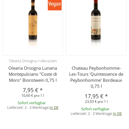
Olearia Orsogna, I-Abruzzen
Olearia Orsogna Lunaria
Chateau Peybonhomme-
Montepulciano "Coste di
Les-Tours 'Quintessence de
Moro" Biorotwein 0,75 l
Peybonhomme' Bordeaux
0,75 l
7,95 €
*
17,95 €
*
10,60 € pro 1 l
23,93 € pro 1 l
Sofort verfügbar
Lieferzeit:
2 - 3 Werktage
In DE
Sofort verfügbar
Lieferzeit:
2 - 3 Werktage
In DE