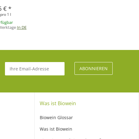
5 €
*
pro 1 l
rfügbar
 Werktage
In DE
Was ist Biowein
Biowein Glossar
Was ist Biowein