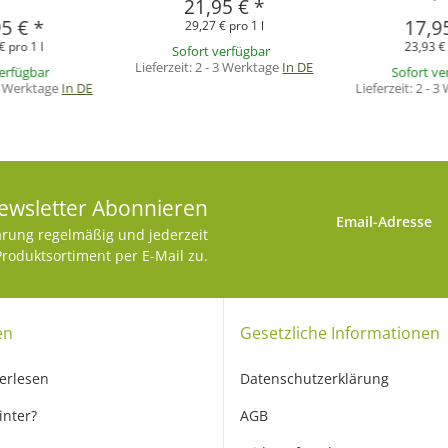
21,95 €
*
95 €
*
17,9
29,27 € pro 1 l
€ pro 1 l
23,93 € 
Sofort verfügbar
Lieferzeit:
2 - 3 Werktage
In DE
verfügbar
Sofort ve
3 Werktage
In DE
Lieferzeit:
2 - 3
ewsletter Abonnieren
Email-Adresse
ärung
regelmäßig und jederzeit
Produktsortiment per E-Mail zu.
en
Gesetzliche Informationen
erlesen
Datenschutzerklärung
inter?
AGB