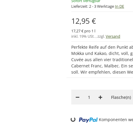
Sofort verfügbar
Lieferzeit:
2 - 3 Werktage
In DE
12,95 €
17,27 € pro 1 l
inkl. 19% USt. , zzgl.
Versand
Perfekte Reife auf den Punkt a
Mokka und Kakao, dicht, voll, 
Cuvée aus allen vier tradition
Cabernet Franc, Malbec. Ein se
soll. Wir empfehlen, diesen We
Flasche(n)
Loading...
Komponenten wer