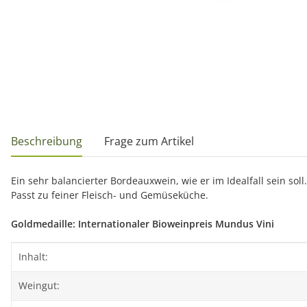
weitere Registerkarten anzeigen
Beschreibung
Frage zum Artikel
Ein sehr balancierter Bordeauxwein, wie er im Idealfall sein soll
Passt zu feiner Fleisch- und Gemüseküche.
Goldmedaille: Internationaler Bioweinpreis Mundus Vini
Produkteigenschaft
Wert
Inhalt:
Weingut: