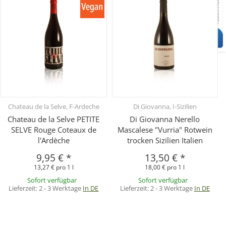
Chateau de la Selve, F-Ardeche
Di Giovanna, I-Sizilien
Chateau de la Selve PETITE
Di Giovanna Nerello
SELVE Rouge Coteaux de
Mascalese "Vurria" Rotwein
l'Ardèche
trocken Sizilien Italien
9,95 €
*
13,50 €
*
13,27 € pro 1 l
18,00 € pro 1 l
Sofort verfügbar
Sofort verfügbar
Lieferzeit:
2 - 3 Werktage
In DE
Lieferzeit:
2 - 3 Werktage
In DE