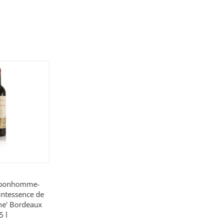
ybonhomme-
intessence de
e' Bordeaux
5 l