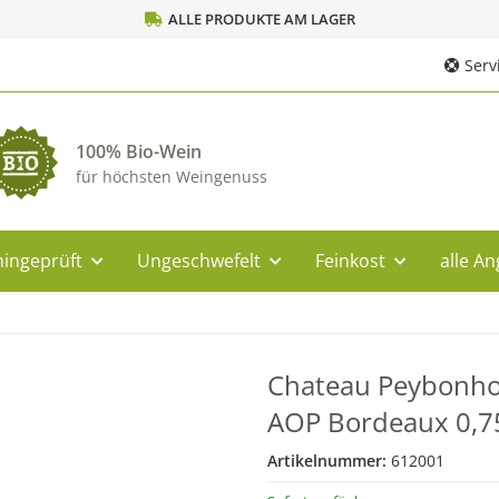
ALLE PRODUKTE AM LAGER
Servi
100% Bio-Wein
für höchsten Weingenuss
ingeprüft
Ungeschwefelt
Feinkost
alle A
Chateau Peybonho
AOP Bordeaux 0,75
Artikelnummer:
612001