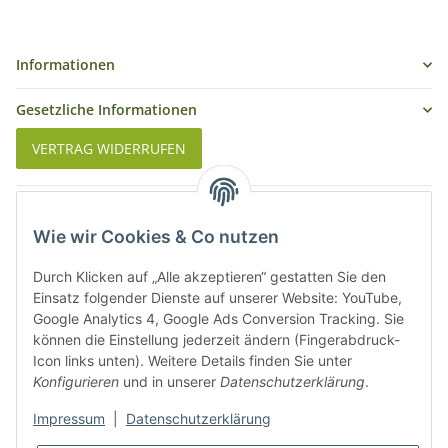
Informationen
Gesetzliche Informationen
VERTRAG WIDERRUFEN
Was ist Biowein
Wie wir Cookies & Co nutzen
Weinbauregionen in Deutschland
Durch Klicken auf „Alle akzeptieren“ gestatten Sie den
Weinbauregionen und Weinbaugebiete in Österreich
Einsatz folgender Dienste auf unserer Website: YouTube,
Google Analytics 4, Google Ads Conversion Tracking. Sie
können die Einstellung jederzeit ändern (Fingerabdruck-
Weiße Rebsorten
Icon links unten). Weitere Details finden Sie unter
Konfigurieren
und in unserer
Datenschutzerklärung
.
Rote Rebsorten
Impressum
|
Datenschutzerklärung