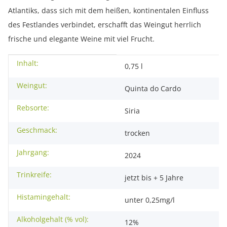
Atlantiks, dass sich mit dem heißen, kontinentalen Einfluss
des Festlandes verbindet, erschafft das Weingut herrlich
frische und elegante Weine mit viel Frucht.
Inhalt:
Produkteigenschaft
Wert
0,75 l
Weingut:
Quinta do Cardo
Rebsorte:
Siria
Geschmack:
trocken
Jahrgang:
2024
Trinkreife:
jetzt bis + 5 Jahre
Histamingehalt:
unter 0,25mg/l
Alkoholgehalt (% vol):
12%