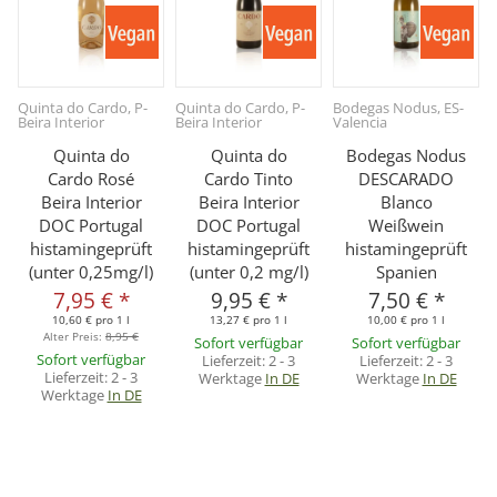
Quinta do Cardo, P-
Quinta do Cardo, P-
Bodegas Nodus, ES-
Beira Interior
Beira Interior
Valencia
B
Quinta do
Quinta do
Bodegas Nodus
Cardo Rosé
Cardo Tinto
DESCARADO
Beira Interior
Beira Interior
Blanco
DOC Portugal
DOC Portugal
Weißwein
histamingeprüft
histamingeprüft
histamingeprüft
(unter 0,25mg/l)
(unter 0,2 mg/l)
Spanien
7,95 €
*
9,95 €
*
7,50 €
*
10,60 € pro 1 l
13,27 € pro 1 l
10,00 € pro 1 l
Alter Preis:
8,95 €
Sofort verfügbar
Sofort verfügbar
Sofort verfügbar
Lieferzeit:
2 - 3
Lieferzeit:
2 - 3
Lieferzeit:
2 - 3
Werktage
In DE
Werktage
In DE
Werktage
In DE