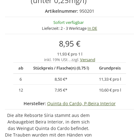
(unter 0,25mg/l)
Artikelnummer:
950201
Sofort verfügbar
Lieferzeit:
2 - 3 Werktage
In DE
8,95 €
11,93 € pro 1 l
inkl. 19% USt. , zzgl.
Versand
ab
Stückpreis / Flasche(n) (0,75 l)
Grundpreis
6
8,50 €
*
11,33 € pro l
12
7,95 €
*
10,60 € pro l
Hersteller:
Quinta do Cardo, P-Beira Interior
Die alte Rebsorte Síria stammt aus dem
Anbaugebiet Beira Interior, in dem sich
das Weingut Quinta do Cardo befindet.
Die Trauben wurden mit den Händen von