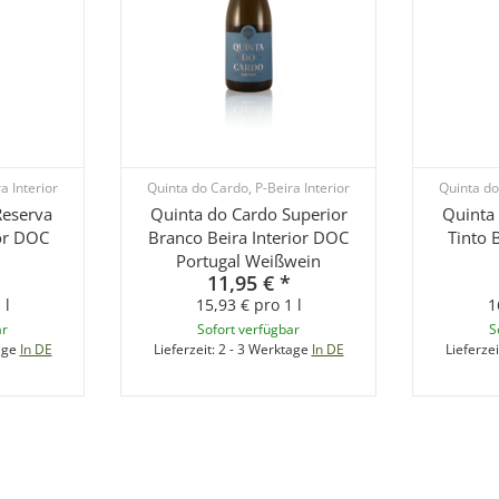
a Interior
Quinta do Cardo, P-Beira Interior
Quinta do
Reserva
Quinta do Cardo Superior
Quinta
ior DOC
Branco Beira Interior DOC
Tinto 
Portugal Weißwein
11,95 €
*
 l
15,93 € pro 1 l
1
ar
Sofort verfügbar
S
age
In DE
Lieferzeit:
2 - 3 Werktage
In DE
Lieferzei