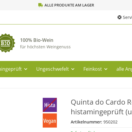
ALLE PRODUKTE AM LAGER
Servi
100% Bio-Wein
für höchsten Weingenuss
ingeprüft
Ungeschwefelt
Feinkost
alle A
Quinta do Cardo R
histamingeprüft (u
Artikelnummer:
950202