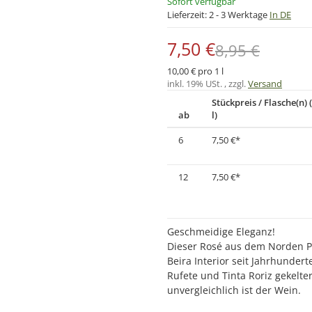
Sofort verfügbar
Lieferzeit:
2 - 3 Werktage
In DE
7,50 €
8,95 €
10,00 € pro 1 l
inkl. 19% USt. , zzgl.
Versand
Stückpreis / Flasche(n) 
ab
l)
6
7,50 €
*
12
7,50 €
*
Geschmeidige Eleganz!
Dieser Rosé aus dem Norden Po
Beira Interior seit Jahrhunde
Rufete und Tinta Roriz gekelte
unvergleichlich ist der Wein.