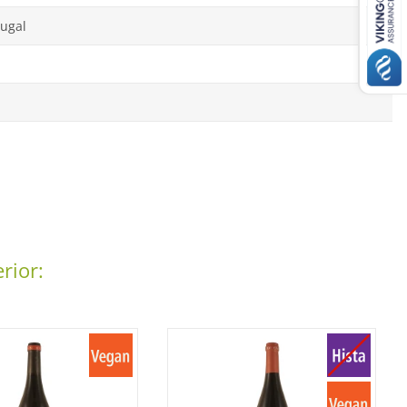
tugal
rior: