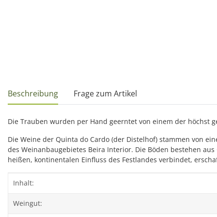
weitere Registerkarten anzeigen
Beschreibung
Frage zum Artikel
Die Trauben wurden per Hand geerntet von einem der höchst gel
Die Weine der Quinta do Cardo (der Distelhof) stammen von ein
des Weinanbaugebietes Beira Interior. Die Böden bestehen aus 
heißen, kontinentalen Einfluss des Festlandes verbindet, erschaf
Produkteigenschaft
Wert
Inhalt:
Weingut: