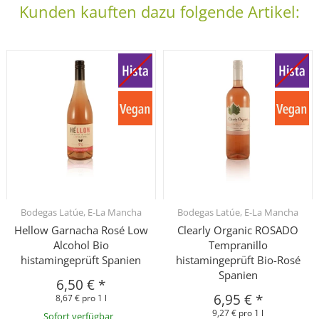
Kunden kauften dazu folgende Artikel:
Bodegas Latúe, E-La Mancha
Bodegas Latúe, E-La Mancha
Hellow Garnacha Rosé Low
Clearly Organic ROSADO
Alcohol Bio
Tempranillo
histamingeprüft Spanien
histamingeprüft Bio-Rosé
Spanien
6,50 €
*
6,95 €
*
8,67 € pro 1 l
9,27 € pro 1 l
Sofort verfügbar