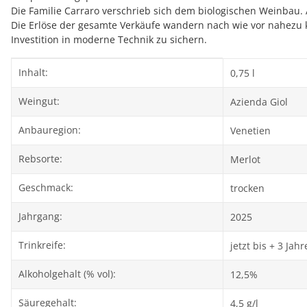
Die Familie Carraro verschrieb sich dem biologischen Weinbau. A
Die Erlöse der gesamte Verkäufe wandern nach wie vor nahezu k
Investition in moderne Technik zu sichern.
Produkteigenschaft
Wert
Inhalt:
0,75 l
Weingut:
Azienda Giol
Anbauregion:
Venetien
Rebsorte:
Merlot
Geschmack:
trocken
Jahrgang:
2025
Trinkreife:
jetzt bis + 3 Jahr
Alkoholgehalt (% vol):
12,5%
Säuregehalt:
4,5 g/l