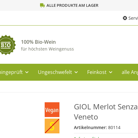
ALLE PRODUKTE AM LAGER
Servi
100% Bio-Wein
für höchsten Weingenuss
ingeprüft
Ungeschwefelt
Feinkost
alle A
GIOL Merlot Senza 
Veneto
Artikelnummer:
80114