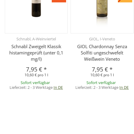
Schnabl, A-Weinviertel
GIOL, I-Veneto
Schnabl Zweigelt Klassik
GIOL Chardonnay Senza
histamingeprüft (unter 0,1
Solfiti ungeschwefelt
mg/l)
Weißwein Veneto
7,95 €
*
7,95 €
*
10,60 € pro 1 l
10,60 € pro 1 l
Sofort verfügbar
Sofort verfügbar
Lieferzeit:
2 - 3 Werktage
In DE
Lieferzeit:
2 - 3 Werktage
In DE