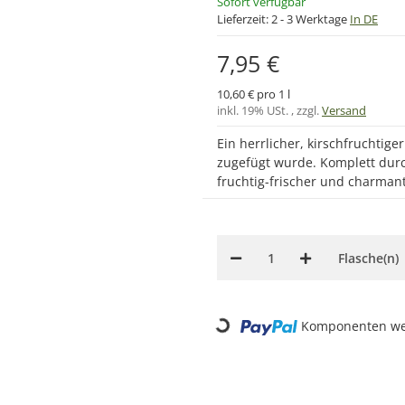
Sofort verfügbar
Lieferzeit:
2 - 3 Werktage
In DE
7,95 €
10,60 € pro 1 l
inkl. 19% USt. , zzgl.
Versand
Ein herrlicher, kirschfruchtig
zugefügt wurde. Komplett durc
fruchtig-frischer und charmant
Flasche(n)
Loading...
Komponenten wer