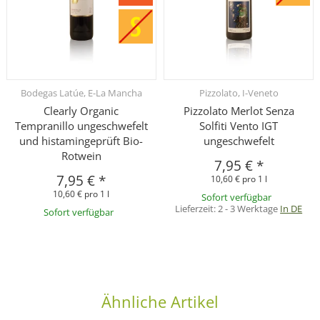
Bodegas Latúe, E-La Mancha
Pizzolato, I-Veneto
Clearly Organic
Pizzolato Merlot Senza
Tempranillo ungeschwefelt
Solfiti Vento IGT
und histamingeprüft Bio-
ungeschwefelt
Rotwein
7,95 €
*
7,95 €
*
10,60 € pro 1 l
10,60 € pro 1 l
Sofort verfügbar
Lieferzeit:
2 - 3 Werktage
In DE
Sofort verfügbar
Ähnliche Artikel