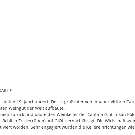
AILLE
m späten 19. Jahrhundert. Der Urgroßvater von Inhaber Vittorio Ca
ßten Weingut der Welt aufbaute.
nien zurück und baute den Weinkeller der Cantina Giol in San Pol
tsächlich Zuckerrüben) auf GIOL vernachlässigt. Die Wirtschafts
kultiviert worden. Sehr engagiert wurden die Kellereinrichtungen w