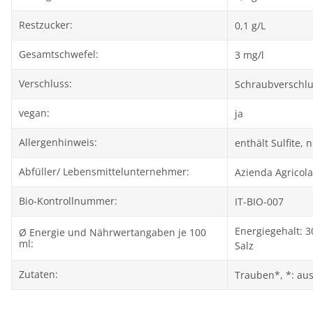
Restzucker:
0,1 g/L
Gesamtschwefel:
3 mg/l
Verschluss:
Schraubverschl
vegan:
ja
Allergenhinweis:
enthält Sulfite, 
Abfüller/ Lebensmittelunternehmer:
Azienda Agricola 
Bio-Kontrollnummer:
IT-BIO-007
Energiegehalt: 3
Ø Energie und Nährwertangaben je 100
ml:
Salz
Zutaten:
Trauben*, *: aus