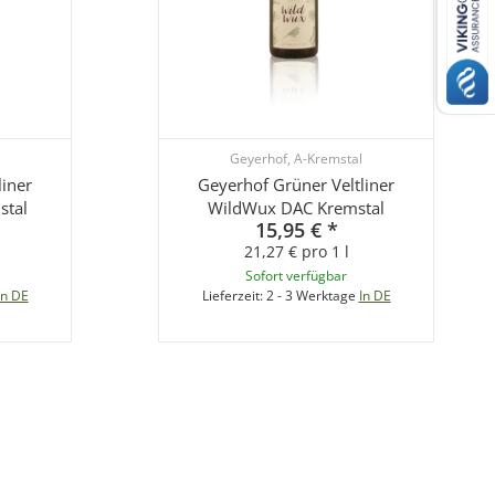
Geyerhof, A-Kremstal
liner
Geyerhof Grüner Veltliner
stal
WildWux DAC Kremstal
15,95 €
*
21,27 € pro 1 l
Sofort verfügbar
In DE
Lieferzeit:
2 - 3 Werktage
In DE