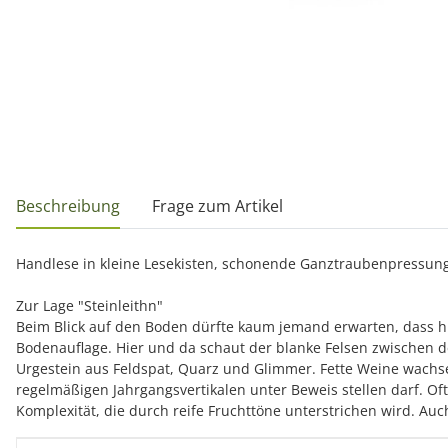
weitere Registerkarten anzeigen
Beschreibung
Frage zum Artikel
Handlese in kleine Lesekisten, schonende Ganztraubenpressung,
Zur Lage "Steinleithn"
Beim Blick auf den Boden dürfte kaum jemand erwarten, dass hier
Bodenauflage. Hier und da schaut der blanke Felsen zwischen d
Urgestein aus Feldspat, Quarz und Glimmer. Fette Weine wachsen
regelmäßigen Jahrgangsvertikalen unter Beweis stellen darf. Of
Komplexität, die durch reife Fruchttöne unterstrichen wird. Auc