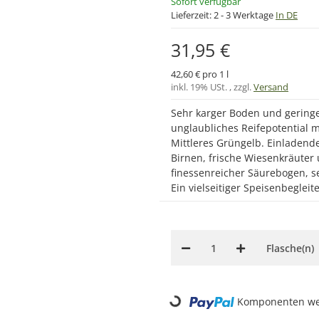
Sofort verfügbar
Lieferzeit:
2 - 3 Werktage
In DE
31,95 €
42,60 € pro 1 l
inkl. 19% USt. , zzgl.
Versand
Sehr karger Boden und geringe
unglaubliches Reifepotential m
Mittleres Grüngelb. Einladend
Birnen, frische Wiesenkräuter
finessenreicher Säurebogen, se
Ein vielseitiger Speisenbegleite
Flasche(n)
Loading...
Komponenten wer