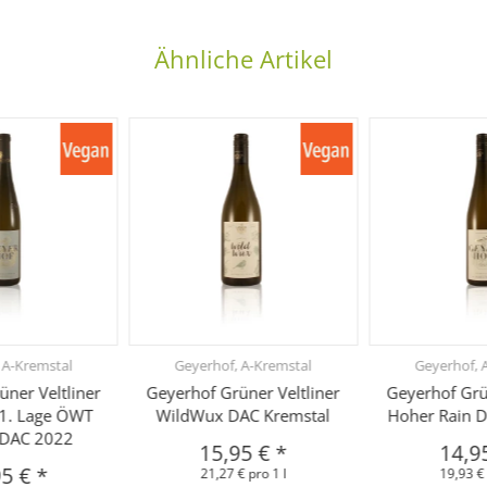
Ähnliche Artikel
 A-Kremstal
Geyerhof, A-Kremstal
Geyerhof, 
üner Veltliner
Geyerhof Grüner Veltliner
Geyerhof Grün
n 1. Lage ÖWT
WildWux DAC Kremstal
Hoher Rain 
 DAC 2022
15,95 €
*
14,9
95 €
*
21,27 € pro 1 l
19,93 € 