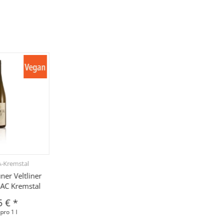
A-Kremstal
er Veltliner
DAC Kremstal
5 €
*
pro 1 l