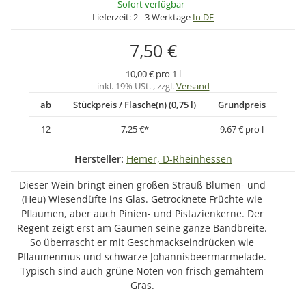
Sofort verfügbar
Lieferzeit:
2 - 3 Werktage
In DE
7,50 €
10,00 € pro 1 l
inkl. 19% USt. , zzgl.
Versand
ab
Stückpreis / Flasche(n) (0,75 l)
Grundpreis
12
7,25 €
*
9,67 € pro l
Hersteller:
Hemer, D-Rheinhessen
Dieser Wein bringt einen großen Strauß Blumen- und
(Heu) Wiesendüfte ins Glas. Getrocknete Früchte wie
Pflaumen, aber auch Pinien- und Pistazienkerne. Der
Regent zeigt erst am Gaumen seine ganze Bandbreite.
So überrascht er mit Geschmackseindrücken wie
Pflaumenmus und schwarze Johannisbeermarmelade.
Typisch sind auch grüne Noten von frisch gemähtem
Gras.