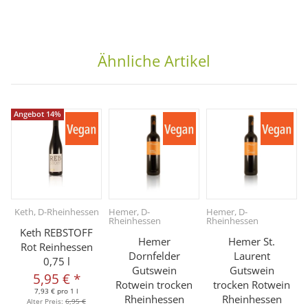
Ähnliche Artikel
Angebot 14%
Keth, D-Rheinhessen
Hemer, D-
Hemer, D-
Rheinhessen
Rheinhessen
Keth REBSTOFF
Hemer
Hemer St.
Rot Reinhessen
Dornfelder
Laurent
0,75 l
Gutswein
Gutswein
5,95 €
*
Rotwein trocken
trocken Rotwein
7,93 € pro 1 l
Rheinhessen
Rheinhessen
Alter Preis:
6,95 €