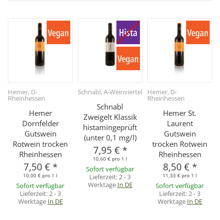
Hemer, D-
Schnabl, A-Weinviertel
Hemer, D-
Rheinhessen
Rheinhessen
Schnabl
Hemer
Hemer St.
Zweigelt Klassik
Dornfelder
Laurent
histamingeprüft
Gutswein
Gutswein
(unter 0,1 mg/l)
Rotwein trocken
trocken Rotwein
7,95 €
*
Rheinhessen
Rheinhessen
10,60 € pro 1 l
7,50 €
*
8,50 €
*
Sofort verfügbar
10,00 € pro 1 l
11,33 € pro 1 l
Lieferzeit:
2 - 3
Werktage
In DE
Sofort verfügbar
Sofort verfügbar
Lieferzeit:
2 - 3
Lieferzeit:
2 - 3
Werktage
In DE
Werktage
In DE