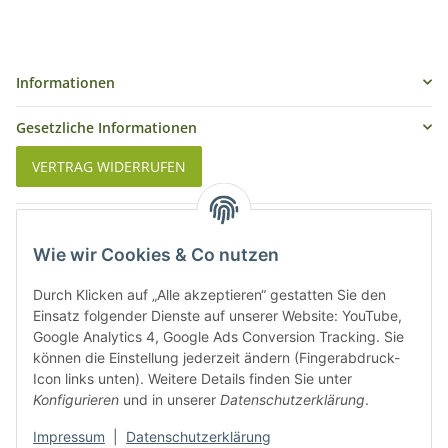
Informationen
Gesetzliche Informationen
VERTRAG WIDERRUFEN
Was ist Biowein
Wie wir Cookies & Co nutzen
Weinbauregionen in Deutschland
Durch Klicken auf „Alle akzeptieren“ gestatten Sie den
Weinbauregionen und Weinbaugebiete in Österreich
Einsatz folgender Dienste auf unserer Website: YouTube,
Google Analytics 4, Google Ads Conversion Tracking. Sie
können die Einstellung jederzeit ändern (Fingerabdruck-
Weiße Rebsorten
Icon links unten). Weitere Details finden Sie unter
Konfigurieren
und in unserer
Datenschutzerklärung
.
Rote Rebsorten
Impressum
|
Datenschutzerklärung