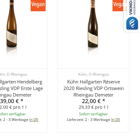
hn, D-Rheingau
Kühn, D-Rheingau
lgarten Hendelberg
Kühn Hallgarten Réserve
sling VDP Erste Lage
2020 Riesling VDP Ortswein
ingau Demeter
Rheingau Demeter
39,00 €
*
22,00 €
*
2,00 € pro 1 l
29,33 € pro 1 l
ofort verfügbar
Sofort verfügbar
t:
2 - 3 Werktage
In DE
Lieferzeit:
2 - 3 Werktage
In DE