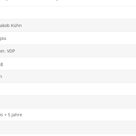
 Jakob Kühn
gau
er, VDP
ng
n
C
is + 5 Jahre