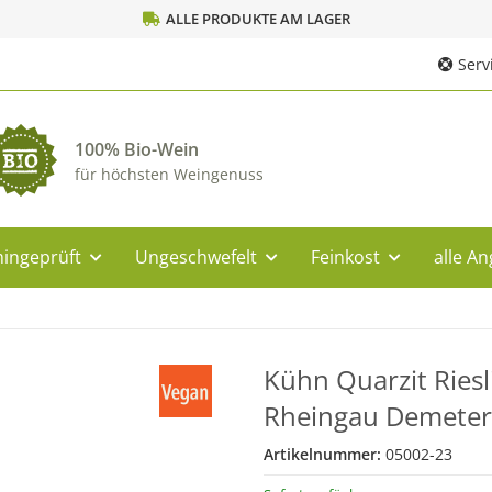
ALLE PRODUKTE AM LAGER
Servi
100% Bio-Wein
für höchsten Weingenuss
ingeprüft
Ungeschwefelt
Feinkost
alle A
Kühn Quarzit Ries
Rheingau Demeter
Artikelnummer:
05002-23