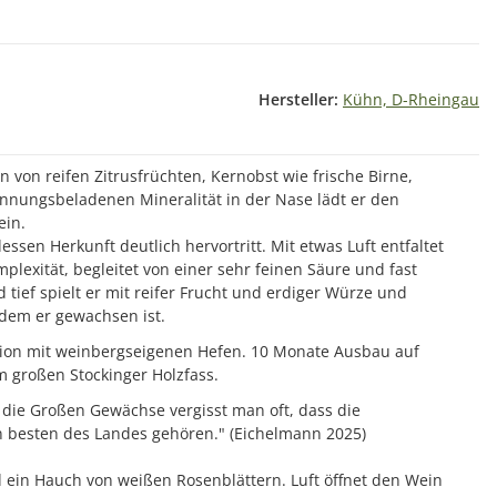
Hersteller:
Kühn, D-Rheingau
 von reifen Zitrusfrüchten, Kernobst wie frische Birne,
nnungsbeladenen Mineralität in der Nase lädt er den
ein.
dessen Herkunft deutlich hervortritt. Mit etwas Luft entfaltet
mplexität, begleitet von einer sehr feinen Säure und fast
 tief spielt er mit reifer Frucht und erdiger Würze und
 dem er gewachsen ist.
ion mit weinbergseigenen Hefen. 10 Monate Ausbau auf
m großen Stockinger Holzfass.
 die Großen Gewächse vergisst man oft, dass die
en besten des Landes gehören." (Eichelmann 2025)
d ein Hauch von weißen Rosenblättern. Luft öffnet den Wein