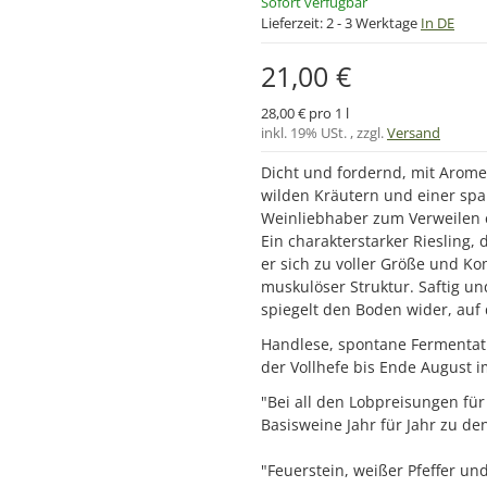
Sofort verfügbar
Lieferzeit:
2 - 3 Werktage
In DE
21,00 €
28,00 € pro 1 l
inkl. 19% USt. , zzgl.
Versand
Dicht und fordernd, mit Aromen
wilden Kräutern und einer spa
Weinliebhaber zum Verweilen 
Ein charakterstarker Riesling, 
er sich zu voller Größe und Ko
muskulöser Struktur. Saftig und
spiegelt den Boden wider, auf
Handlese, spontane Fermentat
der Vollhefe bis Ende August i
"Bei all den Lobpreisungen für
Basisweine Jahr für Jahr zu d
"Feuerstein, weißer Pfeffer un