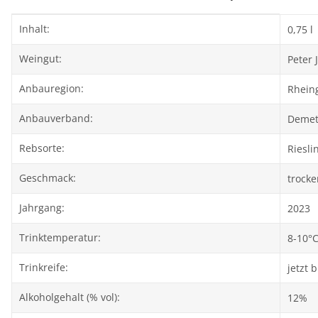
Produkteigenschaft
Wert
Inhalt:
0,75 l
Weingut:
Peter
Anbauregion:
Rhein
Anbauverband:
Demet
Rebsorte:
Riesli
Geschmack:
trocke
Jahrgang:
2023
Trinktemperatur:
8-10°
Trinkreife:
jetzt b
Alkoholgehalt (% vol):
12%