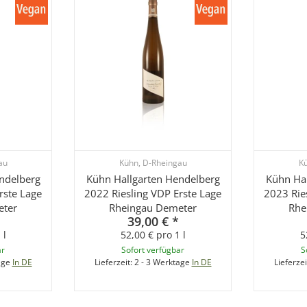
au
Kühn, D-Rheingau
Kü
ndelberg
Kühn Hallgarten Hendelberg
Kühn Hal
rste Lage
2022 Riesling VDP Erste Lage
2023 Rie
eter
Rheingau Demeter
Rhe
39,00 €
*
 l
52,00 € pro 1 l
5
ar
Sofort verfügbar
S
age
In DE
Lieferzeit:
2 - 3 Werktage
In DE
Lieferzei