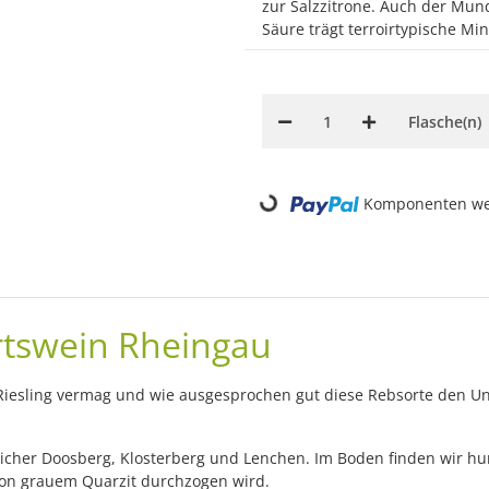
zur Salzzitrone. Auch der Mun
Säure trägt terroirtypische Mi
Flasche(n)
Loading...
Komponenten wer
rtswein Rheingau
Riesling vermag und wie ausgesprochen gut diese Rebsorte den Un
tricher Doosberg, Klosterberg und Lenchen. Im Boden finden wir 
von grauem Quarzit durchzogen wird.