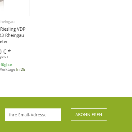
Rheingau
Riesling VDP
23 Rheingau
eter
0 €
*
pro 1 l
rfügbar
 Werktage
In DE