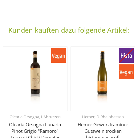
Kunden kauften dazu folgende Artikel:
Olearia Orsogna, I-Abruzzen
Hemer, D-Rheinhessen
Olearia Orsogna Lunaria
Hemer Gewürztraminer
Pinot Grigio "Ramoro"
Gutswein trocken
Terre di Chieti Demeter
histamingeprüft