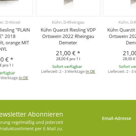
er, D-Mosel
Kühn, D-Rheingau
Kühn, D-
iesling "PLAIN
Kühn Quarzit Riesling VDP
Kühn Quarzit 
" 2018
Ortswein 2022 Rheingau
Ortswein 20
t, orange MIT
Demeter
Dem
NYL
21,00 €
*
21,0
00 €
*
28,00 € pro 1 l
28,00 € 
€ pro 1 l
Sofort verfügbar
Sofort ve
Lieferzeit:
2 - 3 Werktage
In DE
Lieferzeit:
2 - 3
verfügbar
3 Werktage
In DE
ewsletter Abonnieren
Email-Adresse
ärung
regelmäßig und jederzeit
Produktsortiment per E-Mail zu.