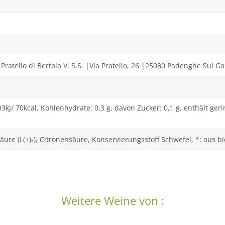
Pratello di Bertola V. S.S. |Via Pratello, 26 |25080 Padenghe Sul G
93kJ/ 70kcal, Kohlenhydrate: 0,3 g, davon Zucker: 0,1 g, enthält ge
ure (L(+)-), Citronensäure, Konservierungsstoff Schwefel, *: aus b
Weitere Weine von :