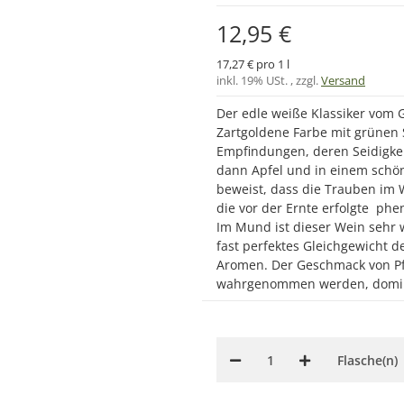
12,95 €
17,27 € pro 1 l
inkl. 19% USt. , zzgl.
Versand
Der edle weiße Klassiker vom 
Zartgoldene Farbe mit grünen 
Empfindungen, deren Seidigke
dann Apfel und in einem schö
beweist, dass die Trauben im W
die vor der Ernte erfolgte ph
Im Mund ist dieser Wein sehr w
fast perfektes Gleichgewicht d
Aromen. Der Geschmack von Pfi
wahrgenommen werden, domin
Flasche(n)