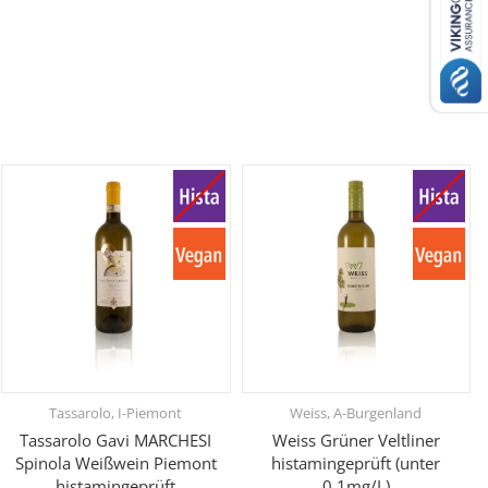
Tassarolo, I-Piemont
Weiss, A-Burgenland
Tassarolo Gavi MARCHESI
Weiss Grüner Veltliner
Spinola Weißwein Piemont
histamingeprüft (unter
histamingeprüft
0,1mg/L)