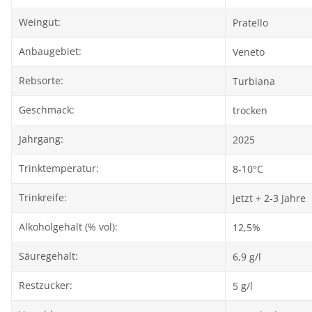
Weingut:
Pratello
Anbaugebiet:
Veneto
Rebsorte:
Turbiana
Geschmack:
trocken
Jahrgang:
2025
Trinktemperatur:
8-10°C
Trinkreife:
jetzt + 2-3 Jahre
Alkoholgehalt (% vol):
12,5%
Säuregehalt:
6,9 g/l
Restzucker:
5 g/l