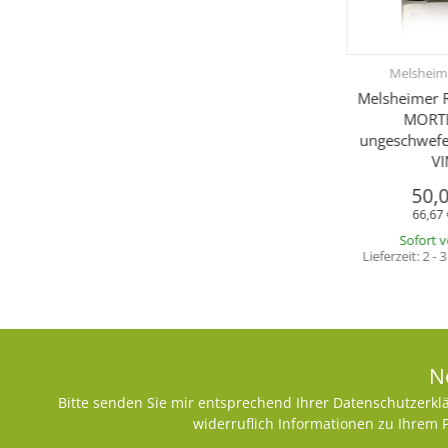
Melsheim
Melsheimer R
MORTE
ungeschwefel
VI
50,
66,67 
Sofort 
Lieferzeit:
2 - 
N
Bitte senden Sie mir entsprechend Ihrer
Datenschutzerkl
widerruflich Informationen zu Ihrem 