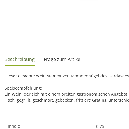
weitere Registerkarten anzeigen
Beschreibung
Frage zum Artikel
Dieser elegante Wein stammt von Moränenhügel des Gardasees; d
Speiseempfehlung:
Ein Wein, der sich mit einem breiten gastronomischen Angebot k
Fisch, gegrillt, geschmort, gebacken, frittiert; Gratins, untersch
Produkteigenschaft
Wert
Inhalt:
0,75 l