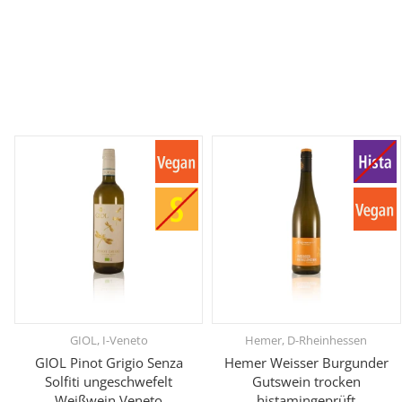
GIOL, I-Veneto
Hemer, D-Rheinhessen
GIOL Pinot Grigio Senza
Hemer Weisser Burgunder
Solfiti ungeschwefelt
Gutswein trocken
Weißwein Veneto
histamingeprüft