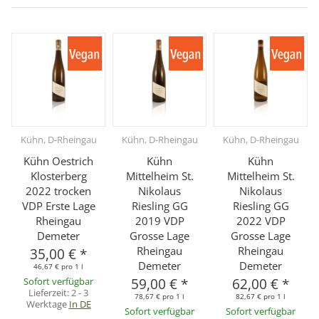
Kühn, D-Rheingau
Kühn, D-Rheingau
Kühn, D-Rheingau
Kühn Oestrich
Kühn
Kühn
Klosterberg
Mittelheim St.
Mittelheim St.
2022 trocken
Nikolaus
Nikolaus
VDP Erste Lage
Riesling GG
Riesling GG
Rheingau
2019 VDP
2022 VDP
Demeter
Grosse Lage
Grosse Lage
Rheingau
Rheingau
35,00 €
*
Demeter
Demeter
46,67 € pro 1 l
Sofort verfügbar
59,00 €
*
62,00 €
*
Lieferzeit:
2 - 3
78,67 € pro 1 l
82,67 € pro 1 l
Werktage
In DE
Sofort verfügbar
Sofort verfügbar