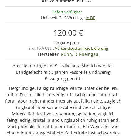
Artikelnummer:
05018-20
Sofort verfügbar
Lieferzeit:
2 - 3 Werktage
In DE
120,00 €
160,00 € pro 1 l
inkl. 19% USt. ,
Versandkostenfreie Lieferung
Hersteller:
Kühn, D-Rheingau
Aus kleiner Lage am St. Nikolaus. Ähnlich wie das
Landgeflecht mit 3 Jahren Fassreife und wenig
Bewegung gereift.
Tiefgründige, kalkig-rauchige Würze unter der hellen,
reifen Frucht, die hier weniger fleischig, eher ätherisch-
floral, aber nicht minder intensiv ausfällt. Feine, zugleich
unglaublich ausdrucksvolle und vielschichtige
Mineralität. Kraftvoll, spannungsgeladen, zugleich
feingliedrig, kristallin und unglaublich ruhig strahlend.
Zart-phenolisch, mit feinem Tannin. Ein Wein, der wie
eine minutiös ausgestaltete Kathedrale fast schwerelos