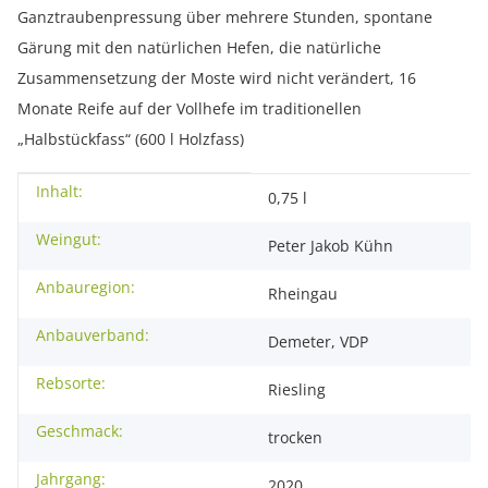
Ganztraubenpressung über mehrere Stunden, spontane
Gärung mit den natürlichen Hefen, die natürliche
Zusammensetzung der Moste wird nicht verändert, 16
Monate Reife auf der Vollhefe im traditionellen
„Halbstückfass“ (600 l Holzfass)
Inhalt:
Produkteigenschaft
Wert
0,75 l
Weingut:
Peter Jakob Kühn
Anbauregion:
Rheingau
Anbauverband:
Demeter, VDP
Rebsorte:
Riesling
Geschmack:
trocken
Jahrgang:
2020