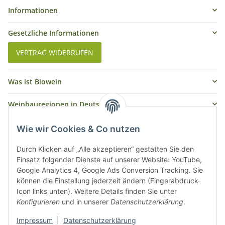
Informationen
Gesetzliche Informationen
VERTRAG WIDERRUFEN
Was ist Biowein
Weinbauregionen in Deutschland
Weinbauregionen und Weinbaugebiete in Österreich
Wie wir Cookies & Co nutzen
Weiße Rebsorten
Durch Klicken auf „Alle akzeptieren“ gestatten Sie den
Einsatz folgender Dienste auf unserer Website: YouTube,
Google Analytics 4, Google Ads Conversion Tracking. Sie
Rote Rebsorten
können die Einstellung jederzeit ändern (Fingerabdruck-
Icon links unten). Weitere Details finden Sie unter
Konfigurieren
und in unserer
Datenschutzerklärung
.
Impressum
|
Datenschutzerklärung