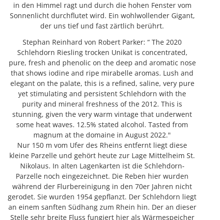
in den Himmel ragt und durch die hohen Fenster vom
Sonnenlicht durchflutet wird. Ein wohlwollender Gigant,
der uns tief und fast zärtlich berührt.
Stephan Reinhard von Robert Parker: “ The 2020
Schlehdorn Riesling trocken Unikat is concentrated,
pure, fresh and phenolic on the deep and aromatic nose
that shows iodine and ripe mirabelle aromas. Lush and
elegant on the palate, this is a refined, saline, very pure
yet stimulating and persistent Schlehdorn with the
purity and mineral freshness of the 2012. This is
stunning, given the very warm vintage that underwent
some heat waves. 12.5% stated alcohol. Tasted from
magnum at the domaine in August 2022."
Nur 150 m vom Ufer des Rheins entfernt liegt diese
kleine Parzelle und gehört heute zur Lage Mittelheim St.
Nikolaus. In alten Lagenkarten ist die Schlehdorn-
Parzelle noch eingezeichnet. Die Reben hier wurden
während der Flurbereinigung in den 70er Jahren nicht
gerodet. Sie wurden 1954 gepflanzt. Der Schlehdorn liegt
an einem sanften Südhang zum Rhein hin. Der an dieser
Stelle sehr breite Fluss fungiert hier als Wärmespeicher