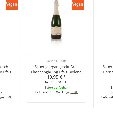
z
Sauer, D-Pfalz
kisch
Sauer Jahrgangssekt Brut
Sauer
n Pfalz
Flaschengärung Pfalz Bioland
Barri
10,95 €
*
14,60 € pro 1 l
 l
1
Sofort verfügbar
Lieferzeit:
2 - 3 Werktage
In DE
ar
S
age
In DE
Lieferzei