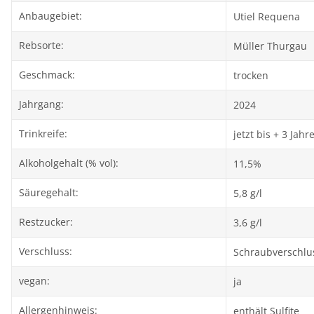
Anbaugebiet:
Utiel Requena
Rebsorte:
Müller Thurgau
Geschmack:
trocken
Jahrgang:
2024
Trinkreife:
jetzt bis + 3 Jahr
Alkoholgehalt (% vol):
11,5%
Säuregehalt:
5,8 g/l
Restzucker:
3,6 g/l
Verschluss:
Schraubverschlu
vegan:
ja
Allergenhinweis:
enthält Sulfite