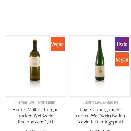
Hemer, D-Rheinhessen
Hubert Lay, D-Baden
Hemer Müller-Thurgau
Lay Grauburgunder
trocken Weißwein
trocken Weißwein Baden
Rheinhessen 1,0 l
Ecovin histamingeprüft