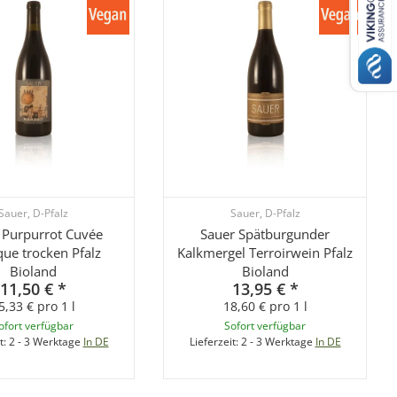
Sauer, D-Pfalz
Sauer, D-Pfalz
 Purpurrot Cuvée
Sauer Spätburgunder
que trocken Pfalz
Kalkmergel Terroirwein Pfalz
Bioland
Bioland
11,50 €
*
13,95 €
*
5,33 € pro 1 l
18,60 € pro 1 l
ofort verfügbar
Sofort verfügbar
t:
2 - 3 Werktage
In DE
Lieferzeit:
2 - 3 Werktage
In DE