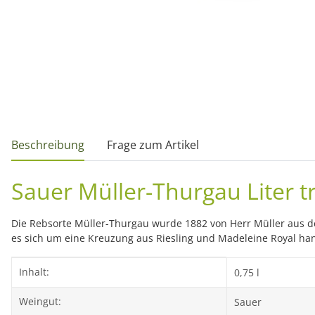
weitere Registerkarten anzeigen
Beschreibung
Frage zum Artikel
Sauer Müller-Thurgau Liter t
Die Rebsorte Müller-Thurgau wurde 1882 von Herr Müller aus de
es sich um eine Kreuzung aus Riesling und Madeleine Royal han
Produkteigenschaft
Wert
Inhalt:
0,75 l
Weingut:
Sauer