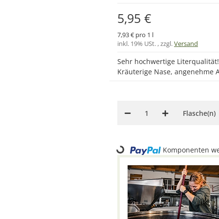
5,95 €
7,93 € pro 1 l
inkl. 19% USt. , zzgl.
Versand
Sehr hochwertige Literqualität
Kräuterige Nase, angenehme Ap
Flasche(n)
Loading...
Komponenten wer