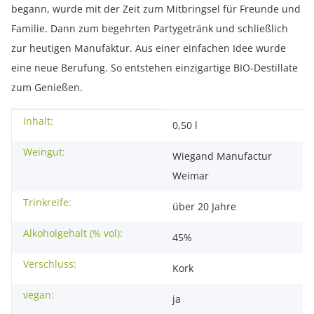
begann, wurde mit der Zeit zum Mitbringsel für Freunde und
Familie. Dann zum begehrten Partygetränk und schließlich
zur heutigen Manufaktur. Aus einer einfachen Idee wurde
eine neue Berufung. So entstehen einzigartige BIO-Destillate
zum Genießen.
Inhalt:
Produkteigenschaft
Wert
0,50 l
Weingut:
Wiegand Manufactur
Weimar
Trinkreife:
über 20 Jahre
Alkoholgehalt (% vol):
45%
Verschluss:
Kork
vegan:
ja