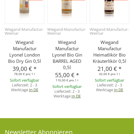
Wiegand-Manufactur-
Wiegand-Manufactur-
Wiegand-Manufactur-
Weimar
Weimar
Weimar
Wiegand
Wiegand
Wiegand
Manufactur
Manufactur
Manufactur
Lyonel London
Lyonel Bio Gin
Heimatlikör Bio
Bio Dry Gin 0,5l
BARREL AGED
Kräuterlikör 0,5l
0,5l
39,00 €
*
21,00 €
*
55,00 €
*
78,00 € pro 1 l
42,00 € pro 1 l
Sofort verfügbar
Sofort verfügbar
110,00 € pro 1 l
Lieferzeit:
2 - 3
Lieferzeit:
2 - 3
Sofort verfügbar
Werktage
In DE
Werktage
In DE
Lieferzeit:
2 - 3
Werktage
In DE
Newsletter Abonnieren