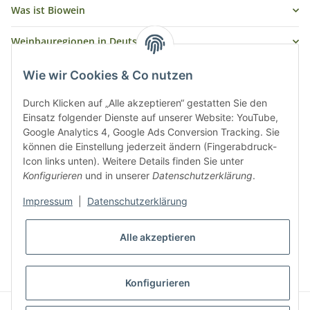
Was ist Biowein
Weinbauregionen in Deutschland
Weinbauregionen und Weinbaugebiete in Österreich
Wie wir Cookies & Co nutzen
Weiße Rebsorten
Durch Klicken auf „Alle akzeptieren“ gestatten Sie den
Einsatz folgender Dienste auf unserer Website: YouTube,
Google Analytics 4, Google Ads Conversion Tracking. Sie
Rote Rebsorten
können die Einstellung jederzeit ändern (Fingerabdruck-
Icon links unten). Weitere Details finden Sie unter
Konfigurieren
und in unserer
Datenschutzerklärung
.
Impressum
|
Datenschutzerklärung
Alle akzeptieren
* Alle Preise inkl. gesetzlicher USt., zzgl.
Versand
Konfigurieren
© biowein-erlesen.de