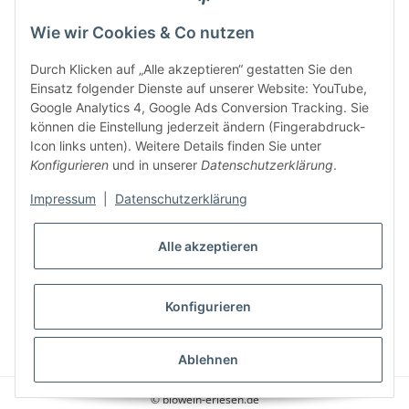
Was ist Biowein
Wie wir Cookies & Co nutzen
Weinbauregionen in Deutschland
Durch Klicken auf „Alle akzeptieren“ gestatten Sie den
Weinbauregionen und Weinbaugebiete in Österreich
Einsatz folgender Dienste auf unserer Website: YouTube,
Google Analytics 4, Google Ads Conversion Tracking. Sie
können die Einstellung jederzeit ändern (Fingerabdruck-
Weiße Rebsorten
Icon links unten). Weitere Details finden Sie unter
Konfigurieren
und in unserer
Datenschutzerklärung
.
Rote Rebsorten
Impressum
|
Datenschutzerklärung
Alle akzeptieren
Konfigurieren
* Alle Preise inkl. gesetzlicher USt., zzgl.
Versand
Ablehnen
© biowein-erlesen.de