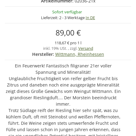
Artikelnummer:
02036-21x
Sofort verfügbar
Lieferzeit:
2 - 3 Werktage
In DE
89,00 €
118,67 € pro 1 l
inkl. 19% USt. , zzgl.
Versand
Hersteller:
Wittmann, Rheinhessen
Ein Feuerwerk! Fantastisch filigraner 21er voller
Spannung und Mineralität!
Unglaubliche Fruchtigkeit von reifer gelber Frucht bis
Zitrus und daneben noch eine ausgeprägte Mineralität
zeigt dieses Große Gewächs vom Weingut Wittmann. Ein
grandioser Rieslingduft.... Der Morstein beeindruckt
immer.
Trotz Südlage reift der Riesling hier sehr spät, was zu
kühlem Duft, oft mit Steinobst und weißen Pfeffernoten,
führt. Die Weine zeigen stets umwerfende Frucht und
Fülle und lassen schon in jungen Jahren erkennen, dass
sie ein unendliches Potential besitzen, mit kristalliner