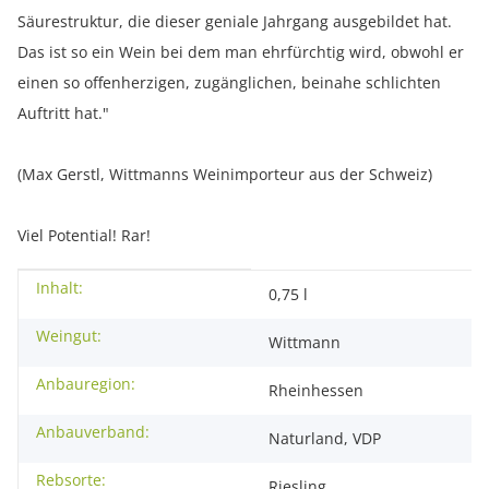
Säurestruktur, die dieser geniale Jahrgang ausgebildet hat.
Das ist so ein Wein bei dem man ehrfürchtig wird, obwohl er
einen so offenherzigen, zugänglichen, beinahe schlichten
Auftritt hat."
(Max Gerstl, Wittmanns Weinimporteur aus der Schweiz)
Viel Potential! Rar!
Inhalt:
Produkteigenschaft
Wert
0,75 l
Weingut:
Wittmann
Anbauregion:
Rheinhessen
Anbauverband:
Naturland, VDP
Rebsorte:
Riesling