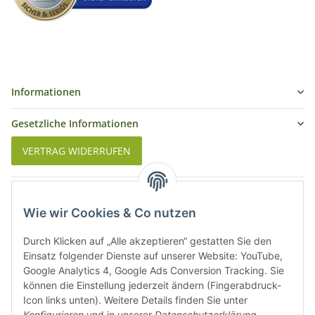
Informationen
Gesetzliche Informationen
VERTRAG WIDERRUFEN
Was ist Biowein
Wie wir Cookies & Co nutzen
Weinbauregionen in Deutschland
Durch Klicken auf „Alle akzeptieren“ gestatten Sie den
Weinbauregionen und Weinbaugebiete in Österreich
Einsatz folgender Dienste auf unserer Website: YouTube,
Google Analytics 4, Google Ads Conversion Tracking. Sie
können die Einstellung jederzeit ändern (Fingerabdruck-
Weiße Rebsorten
Icon links unten). Weitere Details finden Sie unter
Konfigurieren
und in unserer
Datenschutzerklärung
.