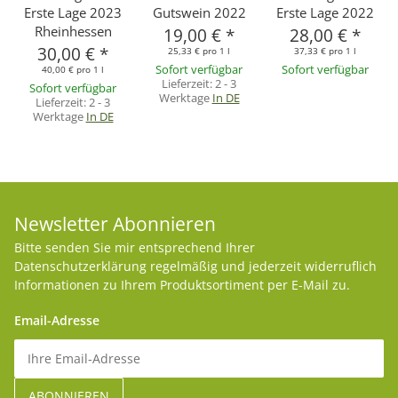
Erste Lage 2023
Gutswein 2022
Erste Lage 2022
Rheinhessen
19,00 €
*
28,00 €
*
30,00 €
*
25,33 € pro 1 l
37,33 € pro 1 l
Sofort verfügbar
Sofort verfügbar
40,00 € pro 1 l
Lieferzeit:
2 - 3
Sofort verfügbar
Werktage
In DE
Lieferzeit:
2 - 3
Werktage
In DE
Newsletter Abonnieren
Bitte senden Sie mir entsprechend Ihrer
Datenschutzerklärung
regelmäßig und jederzeit widerruflich
Informationen zu Ihrem Produktsortiment per E-Mail zu.
Email-Adresse