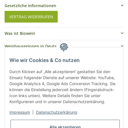
Gesetzliche Informationen
VERTRAG WIDERRUFEN
Was ist Biowein
Weinbauregionen in Deutschland
Weinbauregionen und Weinbaugebiete in Österreich
Wie wir Cookies & Co nutzen
Weiße Rebsorten
Durch Klicken auf „Alle akzeptieren“ gestatten Sie den
Einsatz folgender Dienste auf unserer Website: YouTube,
Google Analytics 4, Google Ads Conversion Tracking. Sie
Rote Rebsorten
können die Einstellung jederzeit ändern (Fingerabdruck-
Icon links unten). Weitere Details finden Sie unter
Konfigurieren
und in unserer
Datenschutzerklärung
.
Impressum
|
Datenschutzerklärung
Alle akzeptieren