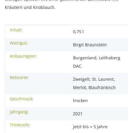
Kräutern und Knoblauch.
Inhalt:
Produkteigenschaft
Wert
0,75 l
Weingut:
Birgit Braunstein
Anbauregion:
Burgenland, Leithaberg
DAC
Rebsorte:
Zweigelt, St. Laurent,
Merlot, Blaufränkisch
Geschmack:
trocken
Jahrgang:
2021
Trinkreife:
jetzt bis + 5 Jahre