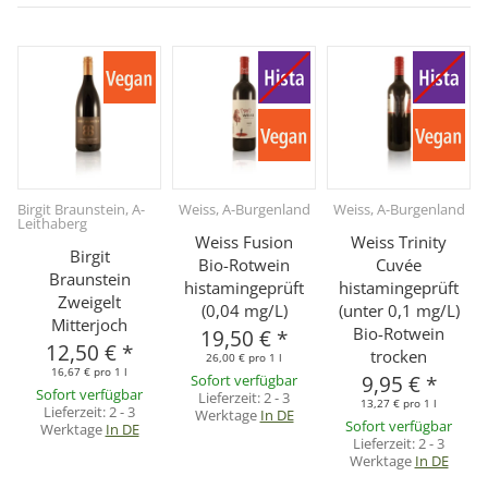
Birgit Braunstein, A-
Weiss, A-Burgenland
Weiss, A-Burgenland
Leithaberg
Weiss Fusion
Weiss Trinity
Birgit
Bio-Rotwein
Cuvée
Braunstein
histamingeprüft
histamingeprüft
Zweigelt
(0,04 mg/L)
(unter 0,1 mg/L)
Mitterjoch
Bio-Rotwein
19,50 €
*
12,50 €
*
trocken
26,00 € pro 1 l
16,67 € pro 1 l
Sofort verfügbar
9,95 €
*
Sofort verfügbar
Lieferzeit:
2 - 3
13,27 € pro 1 l
Lieferzeit:
2 - 3
Werktage
In DE
Sofort verfügbar
Werktage
In DE
Lieferzeit:
2 - 3
Werktage
In DE